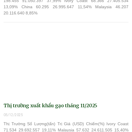
198.455 91.050.397 37,99% Ivory Coast 68.366 27.405.534
13,09% China 60.295 26.995.647 11,54% Malaysia 46.207
20.116.640 8,85%
Thị trường xuất khẩu gạo tháng 11/2025
05/12/2025
Thị Trường Số Lượng(tấn) Trị Giá (USD) Chiếm(%) Ivory Coast
71.534 29.692.557 19,11% Malaysia 57.632 24.611.505 15,40%