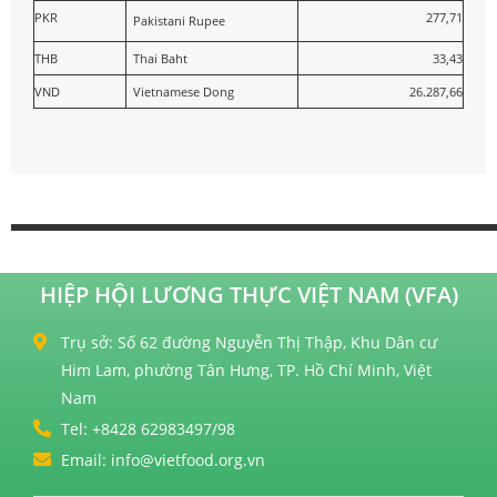
PKR
277,71
Pakistani Rupee
THB
Thai Baht
33,43
VND
Vietnamese Dong
26.287,66
HIỆP HỘI LƯƠNG THỰC VIỆT NAM (VFA)
Trụ sở: Số 62 đường Nguyễn Thị Thập, Khu Dân cư
Him Lam, phường Tân Hưng, TP. Hồ Chí Minh, Việt
Nam
Tel: +8428 62983497/98
Email: info@vietfood.org.vn