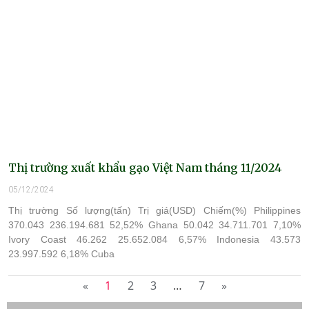
Thị trường xuất khẩu gạo Việt Nam tháng 11/2024
05/12/2024
Thị trường Số lượng(tấn) Trị giá(USD) Chiếm(%) Philippines
370.043 236.194.681 52,52% Ghana 50.042 34.711.701 7,10%
Ivory Coast 46.262 25.652.084 6,57% Indonesia 43.573
23.997.592 6,18% Cuba
«
1
2
3
…
7
»