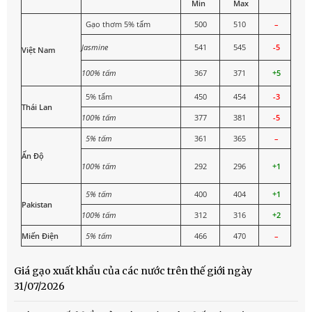
Min
Max
Gạo thơm 5% tấm
500
510
–
Jasmine
541
545
-5
Việt Nam
100% tấm
367
371
+5
5% tấm
450
454
-3
Thái Lan
100% tấm
377
381
-5
5% tấm
361
365
–
Ấn Độ
100% tấm
292
296
+1
5% tấm
400
404
+1
Pakistan
100% tấm
312
316
+2
Miến Điện
5% tấm
466
470
–
Giá gạo xuất khẩu của các nước trên thế giới ngày
31/07/2026