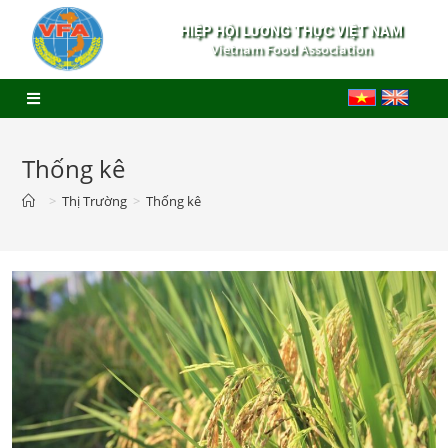
HIỆP HỘI LƯƠNG THỰC VIỆT NAM
Vietnam Food Association
Thống kê
>
Thị Trường
>
Thống kê