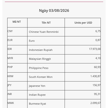
Ngày 03/08/2026
Mã NT
Tên NT
Units per USD
CNY
6,75
Chinese Yuan Renminbi
EUR
0,87
Euro
IDR
17.973,00
Indonesian Rupiah
MYR
4,10
Malaysian Ringgit
PHP
60,93
Philippine Peso
KRW
1.430,87
South Korean Won
JPY
156,97
Japanese Yen
INR
95,31
Indian Rupee
MMK
2.099,67
Burmese Kyat