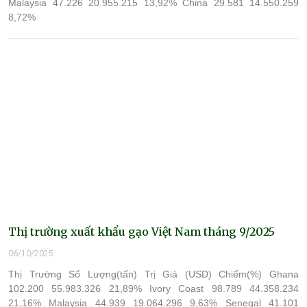
Malaysia 47.226 20.955.215 13,92% China 29.581 14.550.259
8,72%
Thị trường xuất khẩu gạo Việt Nam tháng 9/2025
06/10/2025
Thị Trường Số Lượng(tấn) Trị Giá (USD) Chiếm(%) Ghana
102.200 55.983.326 21,89% Ivory Coast 98.789 44.358.234
21,16% Malaysia 44.939 19.064.296 9,63% Senegal 41.101