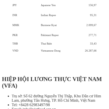
JPY
Japanese Yen
156,97
INR
Indian Rupee
95,31
MMK
Burmese Kyat
2.099,67
PKR
Pakistani Rupee
277,71
THB
Thai Baht
33,43
VND
Vietnamese Dong
26.287,66
HIỆP HỘI LƯƠNG THỰC VIỆT NAM
(VFA)
Trụ sở: Số 62 đường Nguyễn Thị Thập, Khu Dân cư Him
Lam, phường Tân Hưng, TP. Hồ Chí Minh, Việt Nam
Tel: +8428 62983497/98