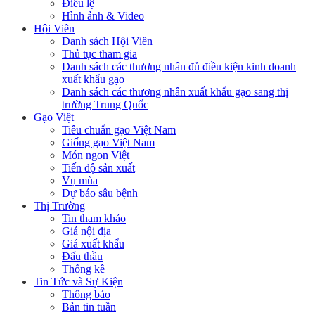
Điều lệ
Hình ảnh & Video
Hội Viên
Danh sách Hội Viên
Thủ tục tham gia
Danh sách các thương nhân đủ điều kiện kinh doanh
xuất khẩu gạo
Danh sách các thương nhân xuất khẩu gạo sang thị
trường Trung Quốc
Gạo Việt
Tiêu chuẩn gạo Việt Nam
Giống gạo Việt Nam
Món ngon Việt
Tiến độ sản xuất
Vụ mùa
Dự báo sâu bệnh
Thị Trường
Tin tham khảo
Giá nội địa
Giá xuất khẩu
Đấu thầu
Thống kê
Tin Tức và Sự Kiện
Thông báo
Bản tin tuần