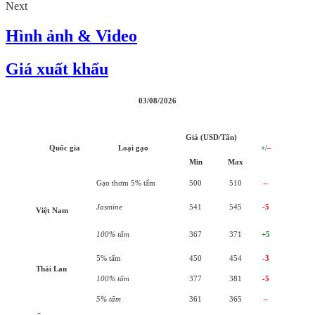
Next
Hình ảnh & Video
Giá xuất khẩu
03/08/2026
Giá (USD/Tấn)
Quốc gia
Loại gạo
+
/
–
Min
Max
Gạo thơm 5% tấm
500
510
–
Jasmine
541
545
-5
Việt Nam
100% tấm
367
371
+5
5% tấm
450
454
-3
Thái Lan
100% tấm
377
381
-5
5% tấm
361
365
–