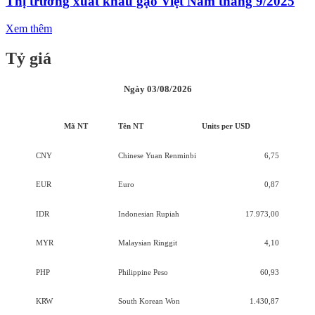
Thị trường xuất khẩu gạo Việt Nam tháng 9/2025
Xem thêm
Tỷ giá
Ngày 03/08/2026
Mã NT
Tên NT
Units per USD
CNY
Chinese Yuan Renminbi
6,75
EUR
Euro
0,87
IDR
Indonesian Rupiah
17.973,00
MYR
Malaysian Ringgit
4,10
PHP
Philippine Peso
60,93
KRW
South Korean Won
1.430,87