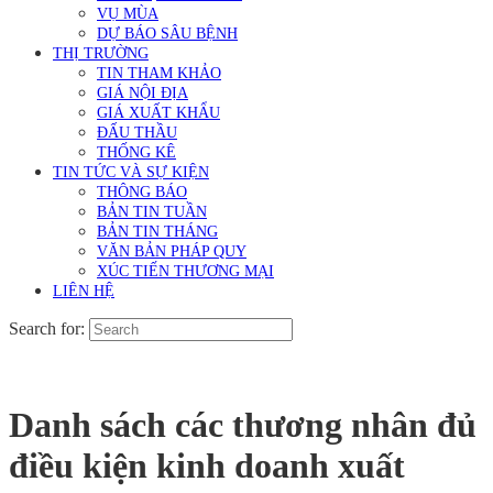
VỤ MÙA
DỰ BÁO SÂU BỆNH
THỊ TRƯỜNG
TIN THAM KHẢO
GIÁ NỘI ĐỊA
GIÁ XUẤT KHẨU
ĐẤU THẦU
THỐNG KÊ
TIN TỨC VÀ SỰ KIỆN
THÔNG BÁO
BẢN TIN TUẦN
BẢN TIN THÁNG
VĂN BẢN PHÁP QUY
XÚC TIẾN THƯƠNG MẠI
LIÊN HỆ
Search for:
Danh sách các thương nhân đủ
điều kiện kinh doanh xuất