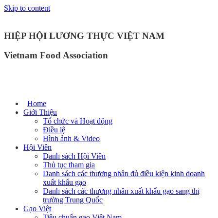
Skip to content
HIỆP HỘI LƯƠNG THỰC VIỆT NAM
Vietnam Food Association
Home
Giới Thiệu
Tổ chức và Hoạt động
Điều lệ
Hình ảnh & Video
Hội Viên
Danh sách Hội Viên
Thủ tục tham gia
Danh sách các thương nhân đủ điều kiện kinh doanh
xuất khẩu gạo
Danh sách các thương nhân xuất khẩu gạo sang thị
trường Trung Quốc
Gạo Việt
Tiêu chuẩn gạo Việt Nam