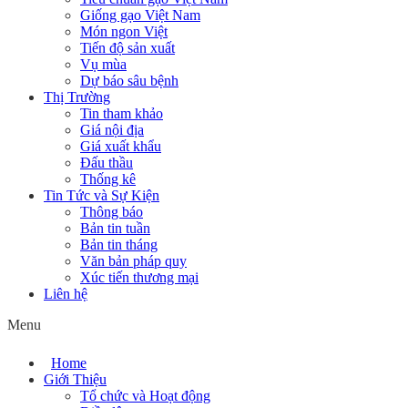
Giống gạo Việt Nam
Món ngon Việt
Tiến độ sản xuất
Vụ mùa
Dự báo sâu bệnh
Thị Trường
Tin tham khảo
Giá nội địa
Giá xuất khẩu
Đấu thầu
Thống kê
Tin Tức và Sự Kiện
Thông báo
Bản tin tuần
Bản tin tháng
Văn bản pháp quy
Xúc tiến thương mại
Liên hệ
Menu
Home
Giới Thiệu
Tổ chức và Hoạt động