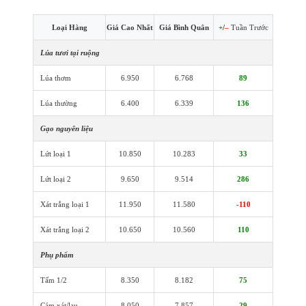
Loại Hàng
Giá Cao Nhất
Giá Bình Quân
+
/
–
Tuần Trước
Lúa tươi tại ruộng
Lúa thơm
6.950
6.768
89
Lúa thường
6.400
6.339
136
Gạo nguyên liệu
Lứt loại 1
10.850
10.283
33
Lứt loại 2
9.650
9.514
286
Xát trắng loại 1
11.950
11.580
-110
Xát trắng loại 2
10.650
10.560
110
Phụ phẩm
Tấm 1/2
8.350
8.182
75
Cám xát/lau
8.050
7.857
29