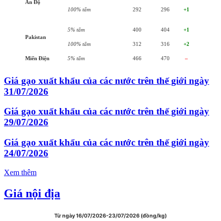
Ấn Độ
100% tấm
292
296
+1
5% tấm
400
404
+1
Pakistan
100% tấm
312
316
+2
Miến Điện
5% tấm
466
470
–
Giá gạo xuất khẩu của các nước trên thế giới ngày
31/07/2026
Giá gạo xuất khẩu của các nước trên thế giới ngày
29/07/2026
Giá gạo xuất khẩu của các nước trên thế giới ngày
24/07/2026
Xem thêm
Giá nội địa
Từ ngày 16/07/2026-23/07/2026 (đồng/kg)