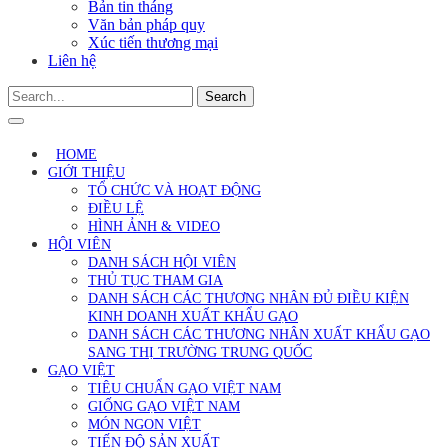
Bản tin tháng
Văn bản pháp quy
Xúc tiến thương mại
Liên hệ
Search
HOME
GIỚI THIỆU
TỔ CHỨC VÀ HOẠT ĐỘNG
ĐIỀU LỆ
HÌNH ẢNH & VIDEO
HỘI VIÊN
DANH SÁCH HỘI VIÊN
THỦ TỤC THAM GIA
DANH SÁCH CÁC THƯƠNG NHÂN ĐỦ ĐIỀU KIỆN
KINH DOANH XUẤT KHẨU GẠO
DANH SÁCH CÁC THƯƠNG NHÂN XUẤT KHẨU GẠO
SANG THỊ TRƯỜNG TRUNG QUỐC
GẠO VIỆT
TIÊU CHUẨN GẠO VIỆT NAM
GIỐNG GẠO VIỆT NAM
MÓN NGON VIỆT
TIẾN ĐỘ SẢN XUẤT