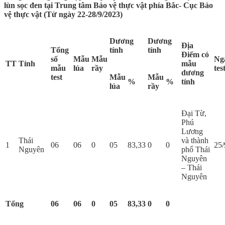
lùn sọc đen tại Trung tâm Bảo vệ thực vật phía Bắc- Cục Bảo
vệ thực vật (Từ ngày 22-28/9/2023)
Dương
Dương
Địa
Tổng
tính
tính
Điểm có
s
ố
Mẫu
Mẫu
Ng
TT
Tỉnh
mẫu
mẫu
lúa
rầy
tes
dương
test
Mẫu
Mẫu
%
%
tính
lúa
rầy
Đại Từ,
Phú
Lương
Thái
và thành
1
06
06
0
05
83,33
0
0
25/
Nguyên
phố Thái
Nguyên
– Thái
Nguyên
Tổng
06
06
0
05
83,33
0
0