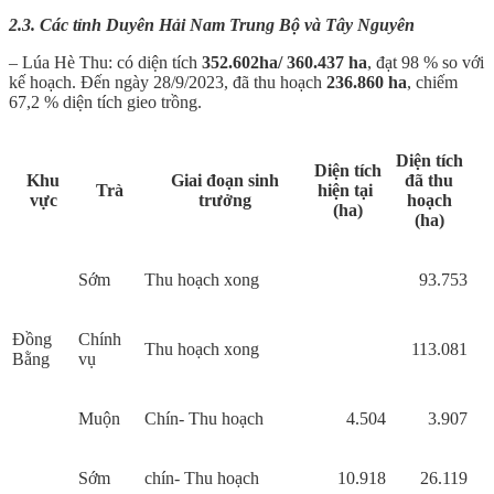
2.3. Các tỉnh Duyên Hải Nam Trung Bộ và Tây Nguyên
– Lúa Hè Thu: có diện tích
352.602ha/ 360.437 ha
, đạt 98 % so với
kế hoạch. Đến ngày 28/9/2023, đã thu hoạch
236.860 ha
, chiếm
67,2 % diện tích gieo trồng.
Diện tích
Diện tích
Khu
Giai đoạn sinh
đã thu
Trà
hiện tại
vực
trưởng
hoạch
(ha)
(ha)
Sớm
Thu hoạch xong
93.753
Đồng
Chính
Thu hoạch xong
113.081
Bằng
vụ
Muộn
Chín- Thu hoạch
4.504
3.907
Sớm
chín- Thu hoạch
10.918
26.119