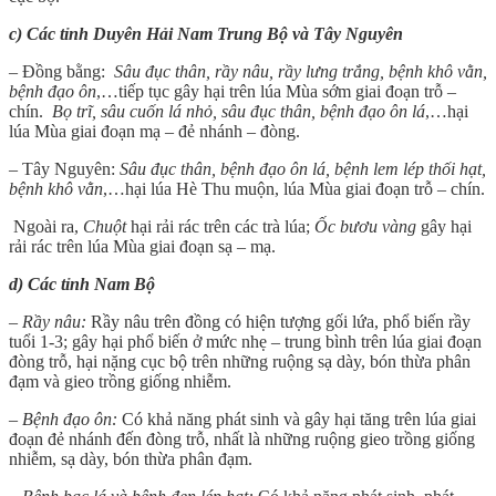
c) Các tỉnh Duyên Hải Nam Trung Bộ và Tây Nguyên
– Đồng bằng:
Sâu đục thân, rầy nâu, rầy lưng trắng, bệnh khô vằn,
bệnh đạo ôn
,…tiếp tục gây hại trên lúa Mùa sớm giai đoạn trỗ –
chín.
Bọ trĩ, sâu cuốn lá nhỏ, sâu đục thân, bệnh đạo ôn lá
,…hại
lúa Mùa giai đoạn mạ – đẻ nhánh – đòng.
– Tây Nguyên:
Sâu đục thân, bệnh đạo ôn lá, bệnh lem lép thối hạt,
bệnh khô vằn
,…hại lúa Hè Thu muộn, lúa Mùa giai đoạn trỗ – chín.
Ngoài ra,
Chuột
hại rải rác trên các trà lúa;
Ốc bươu vàng
gây hại
rải rác trên lúa Mùa giai đoạn sạ – mạ.
d) Các tỉnh Nam Bộ
– Rầy nâu:
Rầy nâu trên đồng có hiện tượng gối lứa, phổ biến rầy
tuổi 1-3; gây hại phổ biến ở mức nhẹ – trung bình trên lúa giai đoạn
đòng trỗ, hại nặng cục bộ trên những ruộng sạ dày, bón thừa phân
đạm và gieo trồng giống nhiễm.
– Bệnh đạo ôn:
Có khả năng phát sinh và gây hại tăng trên lúa giai
đoạn đẻ nhánh đến đòng trỗ, nhất là những ruộng gieo trồng giống
nhiễm, sạ dày, bón thừa phân đạm.