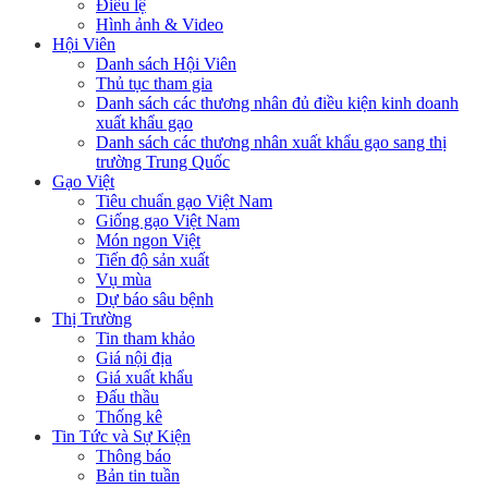
Điều lệ
Hình ảnh & Video
Hội Viên
Danh sách Hội Viên
Thủ tục tham gia
Danh sách các thương nhân đủ điều kiện kinh doanh
xuất khẩu gạo
Danh sách các thương nhân xuất khẩu gạo sang thị
trường Trung Quốc
Gạo Việt
Tiêu chuẩn gạo Việt Nam
Giống gạo Việt Nam
Món ngon Việt
Tiến độ sản xuất
Vụ mùa
Dự báo sâu bệnh
Thị Trường
Tin tham khảo
Giá nội địa
Giá xuất khẩu
Đấu thầu
Thống kê
Tin Tức và Sự Kiện
Thông báo
Bản tin tuần