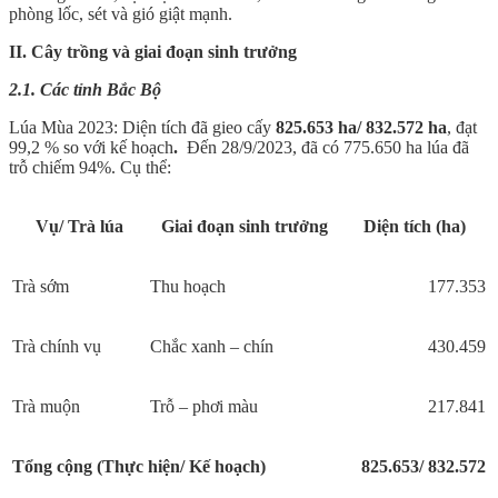
phòng lốc, sét và gió giật mạnh.
II. Cây trồng và giai đoạn sinh trưởng
2.1. Các tỉnh Bắc Bộ
Lúa Mùa 2023: Diện tích đã gieo cấy
825.653 ha/ 832.572 ha
, đạt
99,2 % so với kế hoạch
.
Đến 28/9/2023, đã có 775.650 ha lúa đã
trỗ chiếm 94%. Cụ thể:
Vụ/ Trà lúa
Giai đoạn sinh trưởng
Diện tích (ha)
Trà sớm
Thu hoạch
177.353
Trà chính vụ
Chắc xanh – chín
430.459
Trà muộn
Trỗ – phơi màu
217.841
Tổng cộng (Thực hiện/ Kế hoạch)
8
25.653
/ 832.572