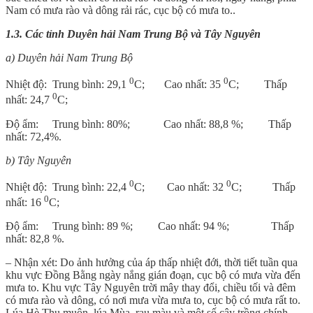
Nam có mưa rào và dông rải rác, cục bộ có mưa to..
1.3. Các tỉnh Duyên hải Nam Trung Bộ và Tây Nguyên
a) Duyên hải Nam Trung
B
ộ
0
0
Nhiệt độ: Trung bình: 29,1
C; Cao nhất: 35
C; Thấp
0
nhất: 24,7
C;
Độ ẩm: Trung bình: 80%; Cao nhất: 88,8 %; Thấp
nhất: 72,4%.
b) Tây Nguyên
0
0
Nhiệt độ: Trung bình: 22,4
C; Cao nhất: 32
C; Thấp
0
nhất: 16
C;
Độ ẩm: Trung bình: 89 %; Cao nhất: 94 %; Thấp
nhất: 82,8 %.
– Nhận xét: Do ảnh hưởng của áp thấp nhiệt đới, thời tiết tuần qua
khu vực Đồng Bằng ngày nắng gián đoạn, cục bộ có mưa vừa đến
mưa to. Khu vực Tây Nguyên trời mây thay đổi, chiều tối và đêm
có mưa rào và dông, có nơi mưa vừa mưa to, cục bộ có mưa rất to.
Lúa Hè Thu muộn, lúa Mùa, rau màu và một số cây trồng chính