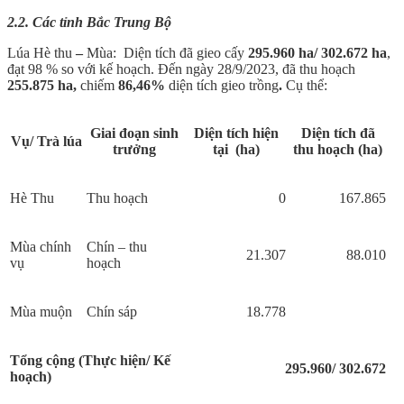
2.2. Các tỉnh Bắc Trung Bộ
Lúa Hè thu
–
Mùa: Diện tích đã gieo cấy
295.960 ha/ 302.672 ha
,
đạt 98 % so với kế hoạch. Đến ngày 28/9/2023, đã thu hoạch
255.875 ha,
chiếm
86,46%
diện tích gieo trồng
.
Cụ thể:
Giai đoạn sinh
Diện tích hiện
Diện tích đã
Vụ/ Trà lúa
trưởng
tại (ha)
thu hoạch (ha)
Hè Thu
Thu hoạch
0
167.865
Mùa chính
Chín – thu
21.307
88.010
vụ
hoạch
Mùa muộn
Chín sáp
18.778
Tổng cộng (Thực hiện/ Kế
295.960/ 302.672
hoạch)