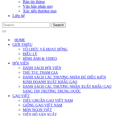
Bản tin tháng
Văn bản pháp quy
Xúc tiến thương mại
Liên hệ
Search
HOME
GIỚI THIỆU
TỔ CHỨC VÀ HOẠT ĐỘNG
ĐIỀU LỆ
HÌNH ẢNH & VIDEO
HỘI VIÊN
DANH SÁCH HỘI VIÊN
THỦ TỤC THAM GIA
DANH SÁCH CÁC THƯƠNG NHÂN ĐỦ ĐIỀU KIỆN
KINH DOANH XUẤT KHẨU GẠO
DANH SÁCH CÁC THƯƠNG NHÂN XUẤT KHẨU GẠO
SANG THỊ TRƯỜNG TRUNG QUỐC
GẠO VIỆT
TIÊU CHUẨN GẠO VIỆT NAM
GIỐNG GẠO VIỆT NAM
MÓN NGON VIỆT
TIẾN ĐỘ SẢN XUẤT