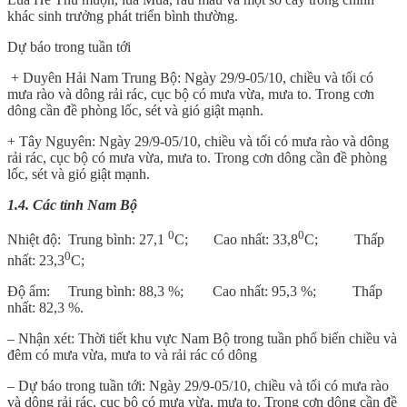
khác sinh trưởng phát triển bình thường.
Dự báo trong tuần tới
+ Duyên Hải Nam Trung Bộ: Ngày 29/9-05/10, chiều và tối có
mưa rào và dông rải rác, cục bộ có mưa vừa, mưa to. Trong cơn
dông cần đề phòng lốc, sét và gió giật mạnh.
+ Tây Nguyên: Ngày 29/9-05/10, chiều và tối có mưa rào và dông
rải rác, cục bộ có mưa vừa, mưa to. Trong cơn dông cần đề phòng
lốc, sét và gió giật mạnh.
1.4. Các tỉnh Nam Bộ
0
0
Nhiệt độ: Trung bình: 27,1
C; Cao nhất: 33,8
C; Thấp
0
nhất: 23,3
C;
Độ ẩm: Trung bình: 88,3 %; Cao nhất: 95,3 %; Thấp
nhất: 82,3 %.
– Nhận xét: Thời tiết khu vực Nam Bộ trong tuần phổ biến chiều và
đêm có mưa vừa, mưa to và rải rác có dông
– Dự báo trong tuần tới: Ngày 29/9-05/10, chiều và tối có mưa rào
và dông rải rác, cục bộ có mưa vừa, mưa to. Trong cơn dông cần đề