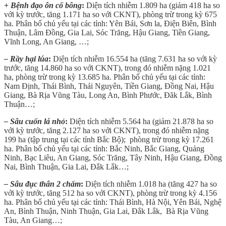
+
Bệnh đạo ôn cổ bông
:
Diện tích nhiễm 1.809 ha (giảm 418 ha so
với kỳ trước, tăng 1.171 ha so với CKNT), phòng trừ trong kỳ 675
ha. Phân bố chủ yếu tại các tỉnh: Yên Bái, Sơn la, Điện Biên, Bình
Thuận, Lâm Đồng, Gia Lai, Sóc Trăng, Hậu Giang, Tiền Giang,
Vĩnh Long, An Giang, …;
– Rầy hại lúa
:
Diện tích nhiễm 16.554 ha (tăng 7.631 ha so với kỳ
trước, tăng 14.860 ha so với CKNT), trong đó nhiễm nặng 1.021
ha, phòng trừ trong kỳ 13.685 ha. Phân bố chủ yếu tại các tỉnh:
Nam Định, Thái Bình, Thái Nguyên, Tiền Giang, Đồng Nai, Hậu
Giang, Bà Rịa Vũng Tàu, Long An, Bình Phước, Đăk Lắk, Bình
Thuận…;
– Sâu cuốn lá nhỏ
:
Diện tích nhiễm 5.564 ha (giảm 21.878 ha so
với kỳ trước, tăng 2.127 ha so với CKNT), trong đó nhiễm nặng
199 ha (tập trung tại các tỉnh Bắc Bộ); phòng trừ trong kỳ 17.261
ha. Phân bố chủ yếu tại các tỉnh: Bắc Ninh, Bắc Giang, Quảng
Ninh, Bạc Liêu, An Giang, Sóc Trăng, Tây Ninh, Hậu Giang, Đồng
Nai, Bình Thuận, Gia Lai, Đắk Lắk…;
– Sâu đục thân 2 chấm
:
Diện tích nhiễm 1.018 ha (tăng 427 ha so
với kỳ trước, tăng 512 ha so với CKNT), phòng trừ trong kỳ 4.156
ha. Phân bố chủ yếu tại các tỉnh: Thái Bình, Hà Nội, Yên Bái, Nghệ
An, Bình Thuận, Ninh Thuận, Gia Lai, Đắk Lắk, Bà Rịa Vũng
Tàu, An Giang…;