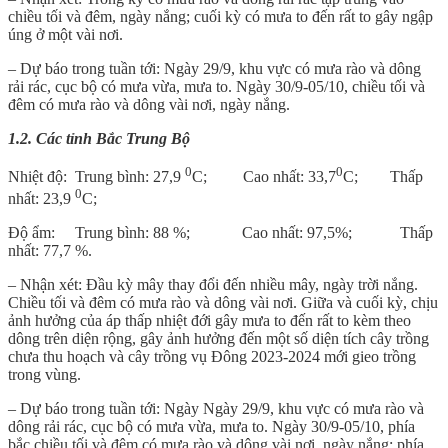
chiều tối và đêm, ngày nắng; cuối kỳ có mưa to đến rất to gây ngập
úng ở một vài nơi.
– Dự báo trong tuần tới: Ngày 29/9, khu vực có mưa rào và dông
rải rác, cục bộ có mưa vừa, mưa to. Ngày 30/9-05/10, chiều tối và
đêm có mưa rào và dông vài nơi, ngày nắng.
1.2. Các tỉnh Bắc Trung Bộ
0
0
Nhiệt độ: Trung bình: 27,9
C; Cao nhất: 33,7
C; Thấp
0
nhất: 23,9
C;
Độ ẩm: Trung bình: 88 %; Cao nhất: 97,5%; Thấp
nhất: 77,7 %.
– Nhận xét: Đầu kỳ mây thay đổi đến nhiều mây, ngày trời nắng.
Chiều tối và đêm có mưa rào và dông vài nơi. Giữa và cuối kỳ, chịu
ảnh hưởng của áp thấp nhiệt đới gây mưa to đến rất to kèm theo
dông trên diện rộng, gây ảnh hưởng đến một số diện tích cây trồng
chưa thu hoạch và cây trồng vụ Đông 2023-2024 mới gieo trồng
trong vùng.
– Dự báo trong tuần tới: Ngày Ngày 29/9, khu vực có mưa rào và
dông rải rác, cục bộ có mưa vừa, mưa to. Ngày 30/9-05/10, phía
bắc chiều tối và đêm có mưa rào và dông vài nơi, ngày nắng; phía