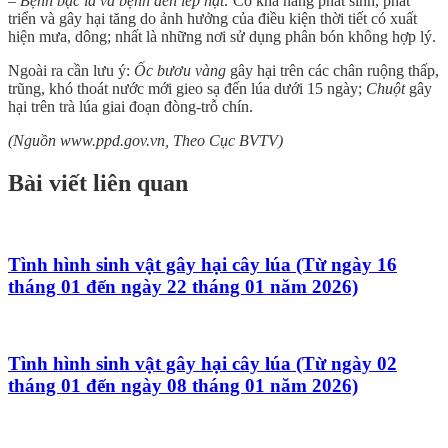
– Bệnh bạc lá và bệnh đen lép hạt:
Có khả năng phát sinh, phát
triển và gây hại tăng do ảnh hưởng của điều kiện thời tiết có xuất
hiện mưa, dông; nhất là những nơi sử dụng phân bón không hợp lý.
Ngoài ra cần lưu ý:
Ốc bươu vàng
gây hại trên các chân ruộng thấp,
trũng, khó thoát nước mới gieo sạ đến lúa dưới 15 ngày;
Chuột
gây
hại trên trà lúa giai đoạn đòng-trỗ chín.
(Nguồn www.ppd.gov.vn, Theo Cục BVTV)
Bài viết liên quan
Tình hình sinh vật gây hại cây lúa (Từ ngày 16
tháng 01 đến ngày 22 tháng 01 năm 2026)
Tình hình sinh vật gây hại cây lúa (Từ ngày 02
tháng 01 đến ngày 08 tháng 01 năm 2026)