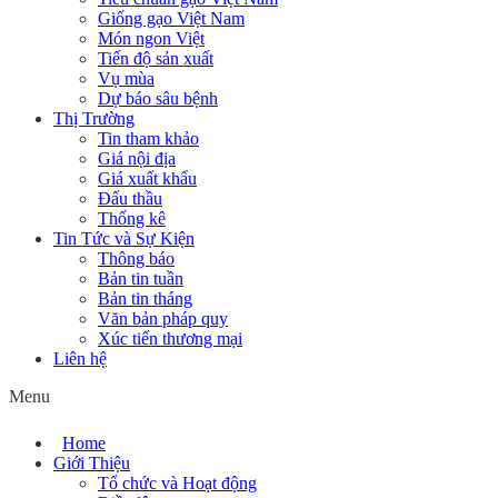
Giống gạo Việt Nam
Món ngon Việt
Tiến độ sản xuất
Vụ mùa
Dự báo sâu bệnh
Thị Trường
Tin tham khảo
Giá nội địa
Giá xuất khẩu
Đấu thầu
Thống kê
Tin Tức và Sự Kiện
Thông báo
Bản tin tuần
Bản tin tháng
Văn bản pháp quy
Xúc tiến thương mại
Liên hệ
Menu
Home
Giới Thiệu
Tổ chức và Hoạt động