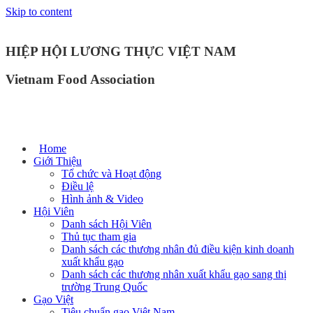
Skip to content
HIỆP HỘI LƯƠNG THỰC VIỆT NAM
Vietnam Food Association
Home
Giới Thiệu
Tổ chức và Hoạt động
Điều lệ
Hình ảnh & Video
Hội Viên
Danh sách Hội Viên
Thủ tục tham gia
Danh sách các thương nhân đủ điều kiện kinh doanh
xuất khẩu gạo
Danh sách các thương nhân xuất khẩu gạo sang thị
trường Trung Quốc
Gạo Việt
Tiêu chuẩn gạo Việt Nam