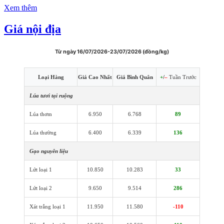
Xem thêm
Giá nội địa
Từ ngày 16/07/2026-23/07/2026 (đồng/kg)
Loại Hàng
Giá Cao Nhất
Giá Bình Quân
+
/
–
Tuần Trước
Lúa tươi tại ruộng
Lúa thơm
6.950
6.768
89
Lúa thường
6.400
6.339
136
Gạo nguyên liệu
Lứt loại 1
10.850
10.283
33
Lứt loại 2
9.650
9.514
286
Xát trắng loại 1
11.950
11.580
-110