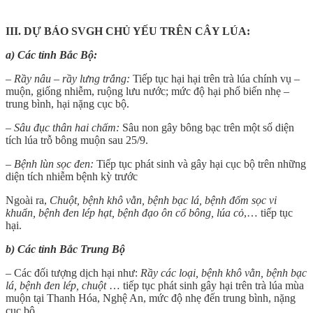
III. DỰ BÁO SVGH CHỦ YẾU TRÊN CÂY LÚA:
a) Các tỉnh Bắc Bộ:
– Rầy nâu – rầy lưng trắng:
Tiếp tục hại hại trên trà lúa chính vụ –
muộn, giống nhiễm, ruộng lưu nước; mức độ hại phổ biến nhẹ –
trung bình, hại nặng cục bộ.
– Sâu đục thân hai chấm:
Sâu non gây bông bạc trên một số diện
tích lúa trỗ bông muộn sau 25/9.
– Bệnh lùn sọc đen:
Tiếp tục phát sinh và gây hại cục bộ trên những
diện tích nhiễm bệnh kỳ trước
Ngoài ra,
Chuột, bệnh khô vằn, bệnh bạc lá, bệnh đốm sọc vi
khuẩn, bệnh đen lép hạt, bệnh đạo ôn cổ bông, lúa cỏ
,… tiếp tục
hại.
b) Các tỉnh Bắc Trung Bộ
– Các đối tượng dịch hại như:
Rầy các loại, bệnh khô vằn, bệnh bạc
lá, bệnh đen lép, chuột
… tiếp tục phát sinh gây hại trên trà lúa mùa
muộn tại Thanh Hóa, Nghệ An, mức độ nhẹ đến trung bình, nặng
cục bộ.