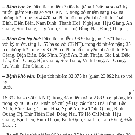
– Bệnh bạc lá
: Diện tích nhiễm 7.008 ha (tăng 1.346 ha so với kỳ
trước, giảm 946 ha so với CKNT), trong đó nhiễm nặng 192 ha;
phòng trừ trong kỳ 4.470 ha. Phân bố chủ yếu tại các tỉnh: Thái
Bình, Điện Biên, Nam Định, Thanh Hoá, Nghệ An, Hậu Giang, An
Giang, Sóc Trăng, Tây Ninh, Cần Thơ, Đồng Nai, Đồng Tháp…;
–
Bệnh đen lép hạt
: Diện tích nhiễm 3.639 ha (giảm 1.671 ha so
với kỳ trước, tăng 1.155 ha so với CKNT), trong đó nhiễm nặng 35
ha; phòng trừ trong kỳ 3.628 ha. Phân bố chủ yếu tại các tỉnh: Bắc
Giang, Điện Biên, Bắc Ninh, Nghệ An, Bình Thuận, Gia Lai, Đắk
Lắk, Kiên Giang, Hậu Giang, Sóc Trăng, Vĩnh Long, An Giang,
Trà Vinh, Tiền Giang…;
– Bệnh khô vằn:
Diện tích nhiễm 32.375 ha (giảm 23.892 ha so với
kỳ
trướ
giả
16.392 ha so với CKNT), trong đó nhiễm nặng 2.883 ha; phòng trừ
trong kỳ 40.305 ha. Phân bố chủ yếu tại các tỉnh: Thái Bình, Bắc
Ninh, Bắc Giang, Thanh Hoá, Nghệ An, Hà Tĩnh, Quảng Bình,
Quảng Trị, Thừ Thiên Huế, Đồng Nai, TP Hồ Chí Minh, Hậu
Giang, Bạc Liêu, Bình Thuận, Bình Định, Gia Lai, Lâm Đồng, Đắk
Lắk…;