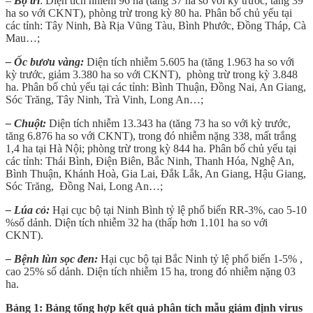
–
Bọ trĩ
: Diện tích nhiễm 96 ha (tăng 37 ha so với kỳ trước, tăng 39
ha so với CKNT), phòng trừ trong kỳ 80 ha. Phân bố chủ yếu tại
các tỉnh: Tây Ninh, Bà Rịa Vũng Tàu, Bình Phước, Đồng Tháp, Cà
Mau…;
– Ốc bươu vàng:
Diện tích nhiễm 5.605 ha (tăng 1.963 ha so với
kỳ trước, giảm 3.380 ha so với CKNT), phòng trừ trong kỳ 3.848
ha. Phân bố chủ yếu tại các tỉnh: Bình Thuận, Đồng Nai, An Giang,
Sóc Trăng, Tây Ninh, Trà Vinh, Long An…;
– Chuột:
Diện tích nhiễm 13.343 ha (tăng 73 ha so với kỳ trước,
tăng 6.876 ha so với CKNT), trong đó nhiễm nặng 338, mất trắng
1,4 ha tại Hà Nội; phòng trừ trong kỳ 844 ha. Phân bố chủ yếu tại
các tỉnh: Thái Bình, Điện Biên, Bắc Ninh, Thanh Hóa, Nghệ An,
Bình Thuận, Khánh Hoà, Gia Lai, Đắk Lắk, An Giang, Hậu Giang,
Sóc Trăng, Đồng Nai, Long An…;
– Lúa cỏ:
Hại cục bộ tại Ninh Bình tỷ lệ phổ biến RR-3%, cao 5-10
%số dảnh. Diện tích nhiễm 32 ha (thấp hơn 1.101 ha so với
CKNT).
– Bệnh lùn sọc đen:
Hại cục bộ tại Bắc Ninh tỷ lệ phổ biến 1-5% ,
cao 25% số dảnh. Diện tích nhiễm 15 ha, trong đó nhiễm nặng 03
ha.
Bảng 1: Bảng tổng hợp kết quả phân tích mẫu giám định virus