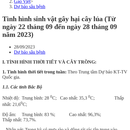
Gạo Việt
>
Dự báo sâu bệnh
Tình hình sinh vật gây hại cây lúa (Từ
ngày 22 tháng 09 đến ngày 28 tháng 09
năm 2023)
28/09/2023
Dự báo sâu bệnh
I. TÌNH HÌNH THỜI TIẾT VÀ CÂY TRỒNG
:
1. Tình hình thời tiết trong tuần:
Theo Trung tâm Dự báo KT-TV
Quốc gia.
1.1. Các tỉnh Bắc Bộ
0
0
Nhiệt độ: Trung bình: 28
C; Cao nhất: 35,3
C; Thấp
0
nhất: 21,6
C;
Độ ẩm: Trung bình: 83 %; Cao nhất: 96,3%;
Thấp nhất: 73,7%.
– Nhận xét: Trong kỳ có mưa rào và dông rải rác tập trung vào