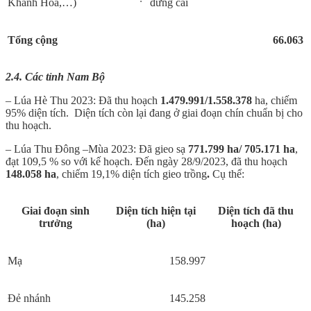
Khánh Hòa,…)
đứng cái
Tổng cộng
66.063
2.4. Các tỉnh Nam Bộ
– Lúa Hè Thu 2023: Đã thu hoạch
1.479.991/1.558.378
ha, chiếm
95% diện tích. Diện tích còn lại đang ở giai đoạn chín chuẩn bị cho
thu hoạch.
– Lúa Thu Đông –Mùa 2023: Đã gieo sạ
771.799
ha/ 705.171 ha
,
đạt 109,5 % so với kế hoạch. Đến ngày 28/9/2023, đã thu hoạch
148.058 ha
, chiếm 19,1% diện tích gieo trồng
.
Cụ thể:
Giai đoạn sinh
Diện tích hiện tại
Diện tích đã thu
trưởng
(ha)
hoạch (ha)
Mạ
158.997
Đẻ nhánh
145.258