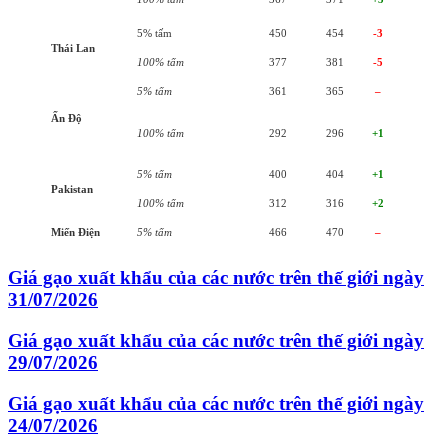
5% tấm
450
454
-3
Thái Lan
100% tấm
377
381
-5
5% tấm
361
365
–
Ấn Độ
100% tấm
292
296
+1
5% tấm
400
404
+1
Pakistan
100% tấm
312
316
+2
Miến Điện
5% tấm
466
470
–
Giá gạo xuất khẩu của các nước trên thế giới ngày
31/07/2026
Giá gạo xuất khẩu của các nước trên thế giới ngày
29/07/2026
Giá gạo xuất khẩu của các nước trên thế giới ngày
24/07/2026