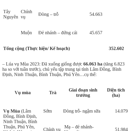
Tây
Chính
Đòng – trỗ
54.663
Nguyên
vụ
Muộn
Đẻ nhánh – đứng cái
45.657
Tổng cộng (Thực hiện/ Kế hoạch)
352.602
– Lúa vụ Mùa 2023: Đã xuống giống được
66.063 ha
(tăng 6.823
ha so với tuần trước), chủ yếu tập trung tại tỉnh Lâm Đồng, Bình
Định, Ninh Thuận, Bình Thuận, Phú Yên…cụ thể:
Giai
đ
oạn sinh
Diện tích
Vụ mùa
Trà
trưởng
(ha)
Vụ Mùa
(Lâm
Sớm
Đòng trỗ- ngậm sữa
14.079
Đồng, Bình Định,
Ninh Thuận, Bình
Thuận, Phú Yên,
Mạ – đẻ nhánh-
Chính vụ
51.984