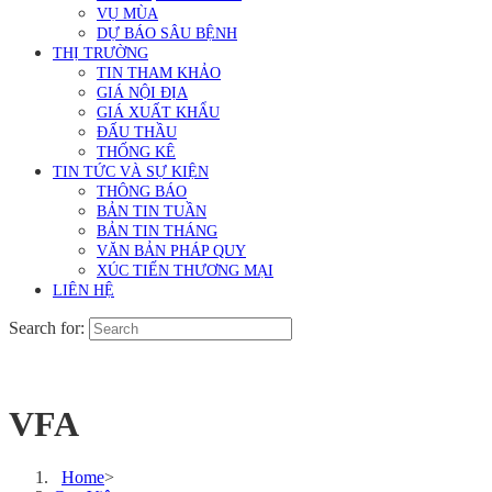
VỤ MÙA
DỰ BÁO SÂU BỆNH
THỊ TRƯỜNG
TIN THAM KHẢO
GIÁ NỘI ĐỊA
GIÁ XUẤT KHẨU
ĐẤU THẦU
THỐNG KÊ
TIN TỨC VÀ SỰ KIỆN
THÔNG BÁO
BẢN TIN TUẦN
BẢN TIN THÁNG
VĂN BẢN PHÁP QUY
XÚC TIẾN THƯƠNG MẠI
LIÊN HỆ
Search for:
VFA
Home
>