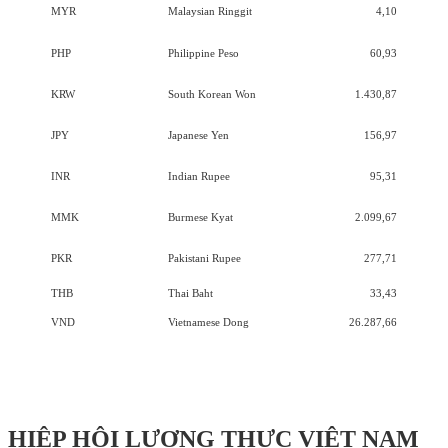
MYR
Malaysian Ringgit
4,10
PHP
Philippine Peso
60,93
KRW
South Korean Won
1.430,87
JPY
Japanese Yen
156,97
INR
Indian Rupee
95,31
MMK
Burmese Kyat
2.099,67
PKR
Pakistani Rupee
277,71
THB
Thai Baht
33,43
VND
Vietnamese Dong
26.287,66
HIỆP HỘI LƯƠNG THỰC VIỆT NAM