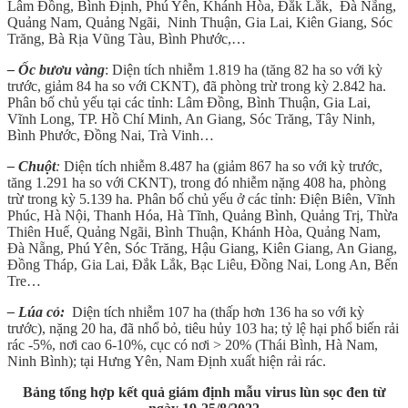
Lâm Đồng, Bình Định, Phú Yên, Khánh Hòa, Đắk Lắk, Đà Nẵng,
Quảng Nam, Quảng Ngãi, Ninh Thuận, Gia Lai, Kiên Giang, Sóc
Trăng, Bà Rịa Vũng Tàu, Bình Phước,…
– Ốc bươu vàng
: Diện tích nhiễm 1.819 ha (tăng 82 ha so với kỳ
trước, giảm 84 ha so với CKNT), đã phòng trừ trong kỳ 2.842 ha.
Phân bố chủ yếu tại các tỉnh: Lâm Đồng, Bình Thuận, Gia Lai,
Vĩnh Long, TP. Hồ Chí Minh, An Giang, Sóc Trăng, Tây Ninh,
Bình Phước, Đồng Nai, Trà Vinh…
– Chuột
:
Diện tích nhiễm 8.487 ha (giảm 867 ha so với kỳ trước,
tăng 1.291 ha so với CKNT), trong đó nhiễm nặng 408 ha, phòng
trừ trong kỳ 5.139 ha. Phân bố chủ yếu ở các tỉnh: Điện Biên, Vĩnh
Phúc, Hà Nội, Thanh Hóa, Hà Tĩnh, Quảng Bình, Quảng Trị, Thừa
Thiên Huế, Quảng Ngãi, Bình Thuận, Khánh Hòa, Quảng Nam,
Đà Nẵng, Phú Yên, Sóc Trăng, Hậu Giang, Kiên Giang, An Giang,
Đồng Tháp, Gia Lai, Đắk Lắk, Bạc Liêu, Đồng Nai, Long An, Bến
Tre…
– Lúa cỏ:
Diện tích nhiễm 107 ha (thấp hơn 136 ha so với kỳ
trước), nặng 20 ha, đã nhổ bỏ, tiêu hủy 103 ha; tỷ lệ hại phổ biến rải
rác -5%, nơi cao 6-10%, cục có nơi > 20% (Thái Bình, Hà Nam,
Ninh Bình); tại Hưng Yên, Nam Định xuất hiện rải rác.
Bảng tổng hợp kết quả giám định mẫu virus lùn sọc đen từ