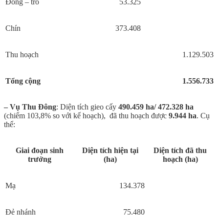
Đòng – trỗ
53.325
Chín
373.408
Thu hoạch
1.129.503
Tổng cộng
1.556.733
– Vụ Thu
Đ
ông
: Diện tích gieo cấy
490.459
ha/ 472.328 ha
(chiếm 103,8% so với kế hoạch), đã thu hoạch được
9.944
ha
. Cụ
thể:
Giai đoạn sinh
Diện tích hiện tại
Diện tích đã thu
trưởng
(ha)
hoạch (ha)
Mạ
134.378
Đẻ nhánh
75.480