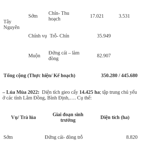
Chín- Thu
Sớm
17.021
3.531
hoạch
Tây
Nguyên
Chính vụ
Trỗ- Chín
35.949
Đứng cái – làm
Muộn
82.907
đòng
Tổng cộng (Thực hiện/ Kế hoạch)
3
50.280
/ 445.680
– Lúa Mùa 2022:
Diện tích gieo cấy
14.425 ha
; tập trung chủ yếu
ở các tỉnh Lâm Đồng, Bình Định,…. Cụ thể:
Giai đoạn sinh
Vụ/ Trà lúa
Diện tích (ha)
trưởng
Sớm
Đứng cái- đòng trỗ
8.820