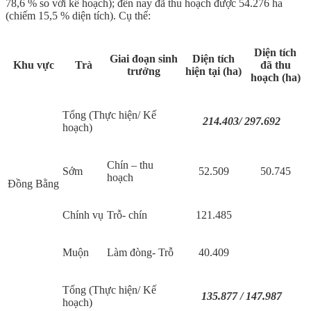
78,6 % so với kế hoạch); đến nay đã thu hoạch được 54.276 ha
(chiếm 15,5 % diện tích). Cụ thể:
Diện tích
Giai đoạn sinh
Diện tích
Khu vực
Trà
đã thu
trưởng
hiện tại (ha)
hoạch (ha)
Tổng (Thực hiện/ Kế
214.403/ 297.692
hoạch)
Chín – thu
Sớm
52.509
50.745
hoạch
Đồng Bằng
Chính vụ
Trỗ- chín
121.485
Muộn
Làm đòng- Trỗ
40.409
Tổng (Thực hiện/ Kế
135.
87
7 / 147.987
hoạch)