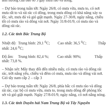
ảnh hưởng của bão số 3 gây mưa rào và dông.
– Dự báo trong tuần tới: Ngày 26/8, có mưa vừa, mưa to, có nơi
mưa rất to và rải rác có dông, trong mưa dông có khả năng xảy ra
lốc, sét, mưa đá và gió giật mạnh. Ngày 27-30/8, ngày nắng, chiều
tối có mưa rào và dông vài nơi. Ngày 31/8-01/9, có mưa rào và
dông rải rác.
1.2. Các tỉnh Bắc Trung Bộ
0
0
Nhiệt độ: Trung bình: 29,1
C; Cao nhất: 36,5
C; Thấp
0
nhất: 24,6
C;
Độ ẩm: Trung bình: 82,4 %; Cao nhất: 90%; Thấp
nhất: 73,8 %.
– Nhận xét: Mây thay đổi đến nhiều mây, có mưa rào và dông rải
rác, trời nắng yếu, chiều và đêm có mưa, mưa rào và dông vài nơi.
Gió tây nam cấp 2 – cấp 3
–
Dự báo trong tuần tới: Ngày 26/8, phía bắc có mưa rào và dông
rải rác, cục bộ có mưa vừa, mưa to, trong mưa dông đề phòng lốc
sét và gió giật mạnh. Ngày 27/8-01/9, ngày nắng, có nơi nắng nóng.
1.3. Các tỉnh Duyên hải Nam Trung Bộ và Tây Nguyên