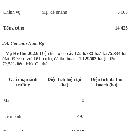
Chính vụ
Mạ- đẻ nhánh
5.605
Tổng cộng
14.425
2.4. Các tỉnh Nam Bộ
– Vụ Hè thu 2022:
Diện tích gieo cấy
1.556.733 ha/ 1.575.334 ha
(đạt 99 % so với kế hoạch), đã thu hoạch
1.129503 ha
(chiếm
72,5% diện tích). Cụ thể:
Giai đoạn sinh
Diện tích hiện tại
Diện tích đã thu
trưởng
(ha)
hoạch (ha)
Mạ
0
Đẻ nhánh
497