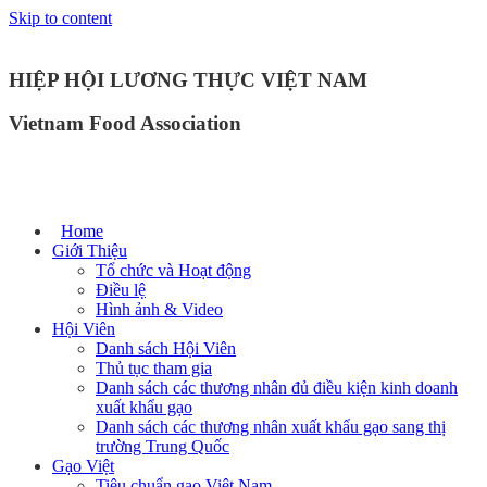
Skip to content
HIỆP HỘI LƯƠNG THỰC VIỆT NAM
Vietnam Food Association
Home
Giới Thiệu
Tổ chức và Hoạt động
Điều lệ
Hình ảnh & Video
Hội Viên
Danh sách Hội Viên
Thủ tục tham gia
Danh sách các thương nhân đủ điều kiện kinh doanh
xuất khẩu gạo
Danh sách các thương nhân xuất khẩu gạo sang thị
trường Trung Quốc
Gạo Việt
Tiêu chuẩn gạo Việt Nam