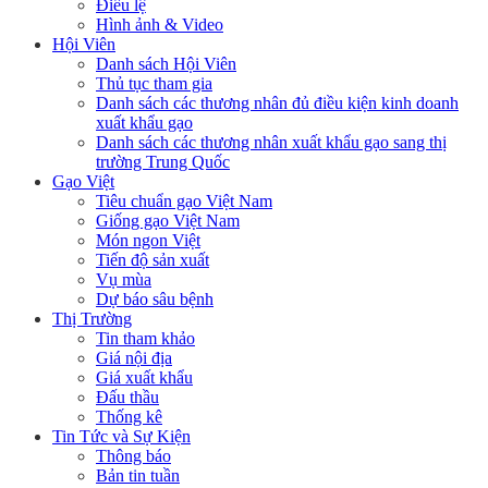
Điều lệ
Hình ảnh & Video
Hội Viên
Danh sách Hội Viên
Thủ tục tham gia
Danh sách các thương nhân đủ điều kiện kinh doanh
xuất khẩu gạo
Danh sách các thương nhân xuất khẩu gạo sang thị
trường Trung Quốc
Gạo Việt
Tiêu chuẩn gạo Việt Nam
Giống gạo Việt Nam
Món ngon Việt
Tiến độ sản xuất
Vụ mùa
Dự báo sâu bệnh
Thị Trường
Tin tham khảo
Giá nội địa
Giá xuất khẩu
Đấu thầu
Thống kê
Tin Tức và Sự Kiện
Thông báo
Bản tin tuần