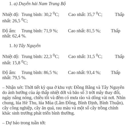
a) Duyên hải Nam Trung
B
ộ
0
0
Nhiệt độ: Trung bình: 30,2
C; Cao nhất: 35,7
C; Thấp
0
nhất: 26,5
C;
Độ ẩm: Trung bình: 71,9 %; Cao nhất: 81,5 %; Thấp
nhất: 62,4 %.
b) Tây Nguyên
0
0
Nhiệt độ: Trung bình: 22,3
C; Cao nhất: 31,5
C; Thấp
0
nhất: 15,8
C;
Độ ẩm: Trung bình: 86,5 %; Cao nhất: 93,4 %; Thấp
nhất: 79,5 %.
– Nhận xét: Thời tiết kỳ qua ở khu vực Đồng Bằng và Tây Nguyên
do ảnh hưởng của áp thấp nhiệt đới và bão số 3 trời mây thay đổi,
ngày nắng nóng, chiều tối và đêm có mưa rào và dông vài nơi. Nhìn
chung, lúa Hè Thu, lúa Mùa (Lâm Đồng, Bình Định, Bình Thuận),
cây công nghiệp, cây ăn quả, rau màu và một số cây trồng chính
khác sinh trưởng phát triển bình thường.
– Dự báo trong tuần tới: