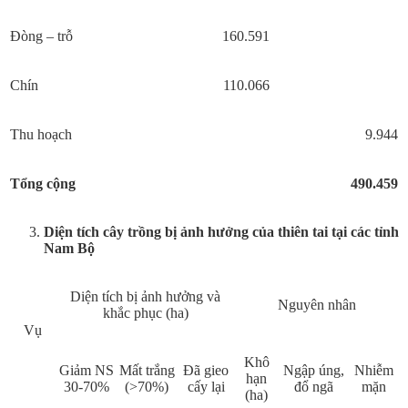
Đòng – trỗ
160.591
Chín
110.066
Thu hoạch
9.944
Tổng cộng
490.459
Diện tích cây trồng bị ảnh hưởng của thiên tai tại các tỉnh
Nam Bộ
Diện tích bị ảnh hưởng và
Nguyên nhân
khắc phục (ha)
Vụ
Khô
Giảm NS
Mất trắng
Đã gieo
Ngập úng,
Nhiễm
hạn
30-70%
(>70%)
cấy lại
đổ ngã
mặn
(ha)