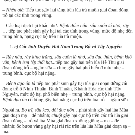
– Nhện gié
: Tiếp tục gây hại tăng trên lúa trà muộn giai đoạn đòng
trỗ tại các tỉnh trong vùng.
– Các loại dịch hại khác như:
Bệnh đốm nâu, sâu cuốn lá nhỏ, rầy
… tiếp tục phát sinh gây hại tại các tỉnh trong vùng, mức độ nhẹ đến
trung bình, nặng cục bộ trên lúa trà muộn.
c) Các tỉnh Duyên Hải Nam Trung Bộ và Tây Nguyên
– Rầy nâu, rầy lưng trắng, sâu cuốn lá nhỏ, sâu đục thân, bệnh khô
vằn, bệnh lem lép thối hạt.
..tiếp tục gây hại trên lúa Hè Thu giai
đoạn đòng trỗ – ngậm sữa – chín; gây hại phổ biến ở mức nhẹ –
trung bình, cục bộ hại nặng.
– Bệnh đạo ôn lá
tiếp tục phát sinh gây hại lúa giai đoạn đứng cái –
đòng trỗ ở Ninh Thuận, Bình Thuận, Khánh Hòa các tỉnh Tây
Nguyên, mức độ hại phổ biến nhẹ – trung bình, cục bộ hại nặng
.
Bệnh đạo ôn
cổ bông gây hại nặng cục bộ trên lúa trỗ – ngậm sữa.
Ngoài ra,
Bọ trĩ, sâu keo, dòi đục nõn
…phát sinh gây hại lúa Mùa
giai đoạn mạ – đẻ nhánh;
chuột
gây hại cục bộ trên các trà lúa giai
đoạn đòng – trỗ và lúa Mùa giai đoạn xuống giống – mạ – đẻ
nhánh; ốc bươu vàng gây hại rải rác trên lúa lúa Mùa giai đoạn sạ –
mạ.