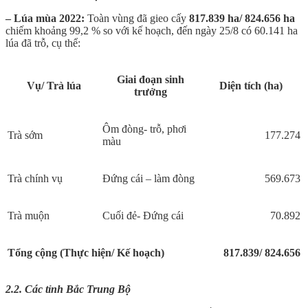
– Lúa mùa 2022:
Toàn vùng đã gieo cấy
817.839 ha/ 824.656
ha
chiếm khoảng 99,2 % so với kế hoạch, đến ngày 25/8 có 60.141 ha
lúa đã trỗ, cụ thể:
Giai đoạn sinh
Vụ/ Trà lúa
Diện tích (ha)
trưởng
Ôm đòng- trỗ, phơi
Trà sớm
177.274
màu
Trà chính vụ
Đứng cái – làm đòng
569.673
Trà muộn
Cuối đẻ- Đứng cái
70.892
Tổng cộng (Thực hiện/ Kế hoạch)
817.
8
39/ 824.656
2.2. Các tỉnh Bắc Trung Bộ