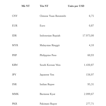
Mã NT
Tên NT
Units per USD
CNY
Chinese Yuan Renminbi
6,75
EUR
Euro
0,87
IDR
Indonesian Rupiah
17.973,00
MYR
Malaysian Ringgit
4,10
PHP
Philippine Peso
60,93
KRW
South Korean Won
1.430,87
JPY
Japanese Yen
156,97
INR
Indian Rupee
95,31
MMK
Burmese Kyat
2.099,67
PKR
Pakistani Rupee
277,71