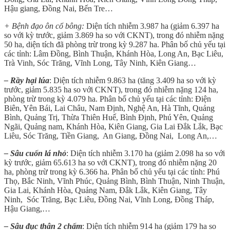
Hậu giang, Đồng Nai, Bến Tre…
+ Bệnh đạo ôn cổ bông:
Diện tích nhiễm 3.987 ha (giảm 6.397 ha
so với kỳ trước, giảm 3.869 ha so với CKNT), trong đó nhiễm nặng
50 ha, diện tích đã phòng trừ trong kỳ 9.287 ha. Phân bố chủ yếu tại
các tỉnh: Lâm Đồng, Bình Thuận, Khánh Hòa, Long An, Bạc Liêu,
Trà Vinh, Sóc Trăng, Vĩnh Long, Tây Ninh, Kiên Giang…
– Rầy hại lúa
: Diện tích nhiễm 9.863 ha (tăng 3.409 ha so với kỳ
trước, giảm 5.835 ha so với CKNT), trong đó nhiễm nặng 124 ha,
phòng trừ trong kỳ 4.079 ha. Phân bố chủ yếu tại các tỉnh: Điện
Biên, Yên Bái, Lai Châu, Nam Định, Nghệ An, Hà Tĩnh, Quảng
Bình, Quảng Trị, Thừa Thiên Huế, Bình Định, Phú Yên, Quảng
Ngãi, Quảng nam, Khánh Hòa, Kiên Giang, Gia Lai Đắk Lắk, Bạc
Liêu, Sóc Trăng, Tiền Giang, An Giang, Đồng Nai, Long An,…
– Sâu cuốn lá nhỏ
: Diện tích nhiễm 3.170 ha (giảm 2.098 ha so với
kỳ trước, giảm 65.613 ha so với CKNT), trong đó nhiễm nặng 20
ha, phòng trừ trong kỳ 6.366 ha. Phân bố chủ yếu tại các tỉnh: Phú
Thọ, Bắc Ninh, Vĩnh Phúc, Quảng Bình, Bình Thuận, Ninh Thuận,
Gia Lai, Khánh Hòa, Quảng Nam, Đắk Lắk, Kiên Giang, Tây
Ninh, Sóc Trăng, Bạc Liêu, Đồng Nai, Vĩnh Long, Đồng Tháp,
Hậu Giang,…
– Sâu đục thân 2 chấm
: Diện tích nhiễm 914 ha (giảm 179 ha so