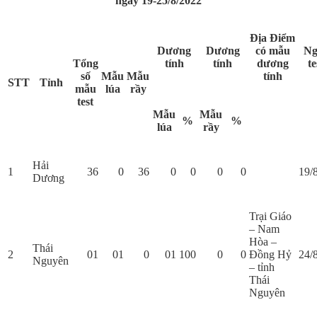
ngày 19-25/8/2022
Địa Điểm
Dương
Dương
có mẫu
Ng
Tổng
tính
tính
dương
te
số
Mẫu
Mẫu
tính
STT
Tỉnh
mẫu
lúa
rầy
test
Mẫu
Mẫu
%
%
lúa
rầy
Hải
1
36
0
36
0
0
0
0
19/
Dương
Trại Giáo
– Nam
Hòa –
Thái
2
01
01
0
01
100
0
0
Đồng Hỷ
24/
Nguyên
– tỉnh
Thái
Nguyên