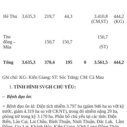
Hè Thu
3.635,3
219,7
44,3
3.410,8
444,2
(CM,ST)
(KG)
Thu
150,7
đông –
150,7
150,7
(ST)
Mùa
Tổng
3.635,3
370,4
195
0
3.561,5
444,2
Ghi chú:
KG- Kiên Giang; ST: Sóc Trăng; CM: Cà Mau
TÌNH HÌNH SVGH CHỦ YẾU:
– Bệnh đạo ôn
:
+ Bệnh đạo ôn lá:
Diện tích nhiễm 3.797 ha (giảm 946 ha so với kỳ
trước, giảm 4.319 ha so với CKNT), trong đó nhiễm nặng 29 ha,
phòng trừ trong kỳ 3.170 ha. Phân bố chủ yếu tại các tỉnh: Điện
Biên, Lào Cai, Lai Châu, Bình Thuận, Ninh Thuận, Đăc Lak, Lâm
Đồng, Gia Lai, Khánh Hòa, Kiên Giang, Vĩnh Long Đồng Tháp,