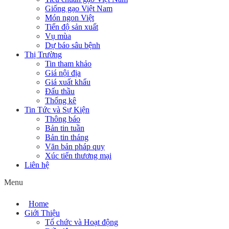
Giống gạo Việt Nam
Món ngon Việt
Tiến độ sản xuất
Vụ mùa
Dự báo sâu bệnh
Thị Trường
Tin tham khảo
Giá nội địa
Giá xuất khẩu
Đấu thầu
Thống kê
Tin Tức và Sự Kiện
Thông báo
Bản tin tuần
Bản tin tháng
Văn bản pháp quy
Xúc tiến thương mại
Liên hệ
Menu
Home
Giới Thiệu
Tổ chức và Hoạt động