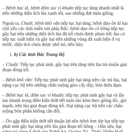
– Bệnh bạc lá, bệnh đốm sọc vi khuẩn
tiếp tục tăng nhanh nhất là
trên những diện tích lúa xanh tốt, sau những đợt mưa giông.
Ngoài ra,
Chuột, bệnh khô vằn
tiếp tục hại tăng;
bệnh đạo ôn lá
hại
chủ yếu các tỉnh miền núi phía Bắc;
bệnh đạo ôn cổ bông
tiệp tục
gây hại trên những diện tích lúa đã trỗ chưa được phun trừ;
lúa cỏ
tiếp tục xuất hiện và gây hại trên những vùng đã xuất hiện ở vụ
trước, diện tích chưa được nhổ bỏ, tiêu hủy.
b) Các tỉnh Bắc Trung Bộ
– Chuột:
Tiếp tục phát sinh, gây hại trên tăng trên lúa trà muộn giai
đoạn đòng trỗ.
– Bệnh khô vằn
: Tiếp tục phát sinh gây hại tăng trên các trà lúa, hại
nặng cục bộ trên những chân ruộng gieo cấy dày, bón thừa đạm.
– Bệnh bạc lá, đốm sọc vi khuẩn
: tiếp tục phát sinh gây hại và lây
lan nhanh trong điều kiện thời tiết mưa rào kèm theo giông lốc, gió
mạnh, trên lúa giai đoạn đòng trỗ. Hại nặng cục bộ trên các chân
ruộng bón phân không cân đối.
– Do gặp điều kiện thời tiết thuận lợi nên
bệnh lem lép
hạt tiếp tục
phát sinh gây hại tăng trên lúa giai đoạn trỗ bông – chín sữa, hại
nặng tại vùng ổ dịch của Nghệ An, Quảng Trị , Thừa Thiên Huế.