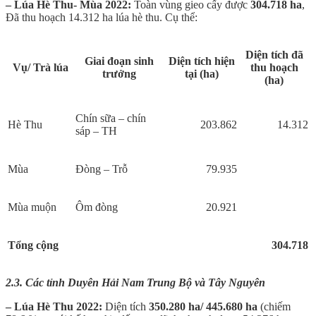
– Lúa Hè Thu- Mùa 2022:
Toàn vùng gieo cấy được
304.718 ha
,
Đã thu hoạch 14.312 ha lúa hè thu. Cụ thể:
Diện tích đã
Giai đoạn sinh
Diện tích hiện
Vụ/ Trà lúa
thu hoạch
trưởng
tại (ha)
(ha)
Chín sữa – chín
Hè Thu
203.862
14.312
sáp – TH
Mùa
Đòng – Trỗ
79.935
Mùa muộn
Ôm đòng
20.921
Tổng cộng
304.
718
2.3. Các tỉnh Duyên Hải Nam Trung Bộ và Tây Nguyên
– Lúa Hè Thu 2022:
Diện tích
350.280 ha/ 445.680 ha
(chiếm