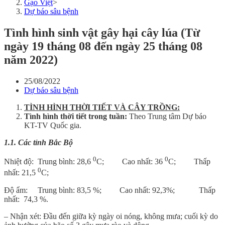
Gạo Việt
>
Dự báo sâu bệnh
Tình hình sinh vật gây hại cây lúa (Từ
ngày 19 tháng 08 đến ngày 25 tháng 08
năm 2022)
25/08/2022
Dự báo sâu bệnh
TÌNH HÌNH THỜI TIẾT VÀ CÂY TRỒNG
:
Tình hình thời tiết trong tuần:
Theo Trung tâm Dự báo
KT-TV Quốc gia.
1.1. Các tỉnh Bắc Bộ
0
0
Nhiệt độ: Trung bình: 28,6
C; Cao nhất: 36
C; Thấp
0
nhất: 21,5
C;
Độ ẩm: Trung bình: 83,5 %; Cao nhất: 92,3%; Thấp
nhất: 74,3 %.
– Nhận xét: Đầu đến giữa kỳ ngày oi nóng, không mưa; cuối kỳ do