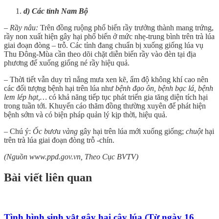
d) Các tỉnh Nam Bộ
– Rầy nâu:
Trên đồng ruộng phổ biến rầy trưởng thành mang trứng,
rầy non xuất hiện gây hại phổ biến ở mức nhẹ-trung bình trên trà lúa
giai đoạn đòng – trỗ. Các tỉnh đang chuẩn bị xuống giống lúa vụ
Thu Đông-Mùa cần theo dõi chặt diễn biến rầy vào đèn tại địa
phương để xuống giống né rầy hiệu quả.
– Thời tiết vẫn duy trì nắng mưa xen kẽ, ẩm độ không khí cao nên
các đối tượng bệnh hại trên lúa như
bệnh đạo ôn, bệnh bạc lá, bệnh
lem lép hạt,…
có khả năng tiếp tục phát triển gia tăng diện tích hại
trong tuần tới. Khuyến cáo thăm đồng thường xuyên để phát hiện
bệnh sớm và có biện pháp quản lý kịp thời, hiệu quả.
– Chú ý:
Ốc bươu vàng
gây hại trên lúa mới xuống giống;
chuột
hại
trên trà lúa giai đoạn đòng trỗ -chín.
(Nguồn www.ppd.gov.vn, Theo Cục BVTV)
Bài viết liên quan
Tình hình sinh vật gây hại cây lúa (Từ ngày 16