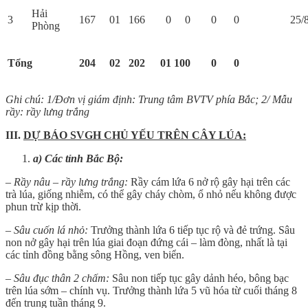
Hải
3
167
01
166
0
0
0
0
25/
Phòng
Tổng
204
02
202
01
100
0
0
Ghi chú: 1/Đơn vị giám định: Trung tâm BVTV phía Bắc; 2/ Mẫu
rầy: rầy lưng trắng
III.
DỰ BÁO SVGH CHỦ YẾU TRÊN CÂY LÚA:
a) Các tỉnh Bắc Bộ:
– Rầy nâu – rầy lưng trắng:
Rầy cám lứa 6 nở rộ gây hại trên các
trà lúa, giống nhiễm, có thể gây cháy chòm, ổ nhỏ nếu không được
phun trừ kịp thời.
– Sâu cuốn lá nhỏ:
Trưởng thành lứa 6 tiếp tục rộ và đẻ trứng. Sâu
non nở gây hại trên lúa giai đoạn đứng cái – làm đòng, nhất là tại
các tỉnh đồng bằng sông Hồng, ven biển.
– Sâu đục thân 2 chấm:
Sâu non tiếp tục gây dảnh héo, bông bạc
trên lúa sớm – chính vụ. Trưởng thành lứa 5 vũ hóa từ cuối tháng 8
đến trung tuần tháng 9.