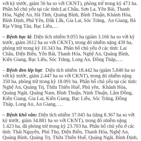
với kỳ trước, giảm 56 ha so với CKNT), phòng trừ trong kỳ 473 ha.
Phân bố chủ yếu tại các tỉnh:Lai Châu, Sơn La, Yên Bái, Thanh
Hóa, Nghệ An, Hà Tĩnh, Quảng Bình, Bình Thuận, Khánh Hòa,
Bình Định, Phú Yên, Đắk Lắk, Gia Lai, Sóc Trăng, An Giang, Bà
Rịa Vũng Tàu, Bạc Liêu,…
– Bệnh bạc lá
: Diện tích nhiễm 9.055 ha (giảm 3.166 ha so với kỳ
trước, giảm 2612 ha so với CKNT), trong đó nhiễm nặng 439 ha,
phòng trừ trong kỳ 10.343 ha. Phân bố chủ yếu ở các tỉnh: Lai
Châu, Điện Biên, Yên Bái, Thanh Hóa, Nghệ An, Quảng Bình,
Kiên Giang, Bạc Liêu, Sóc Trăng, Long An, Đồng Tháp,.…
–
Bệnh đen lép hạt
: Diện tích nhiễm 18.442 ha (giảm 5.840 ha so
với kỳ trước, giảm 2.447 ha so với CKNT), trong đó nhiễm nặng
350 ha, phòng trừ trong kỳ 18.091 ha. Phân bố chủ yếu tại các tỉnh:
Nghệ An, Quảng Trị, Thừa Thiên Huế, Phú yên, Khánh Hòa,
Quảng Ngãi, Quảng Nam, Bình Thuận, Ninh Thuận, Lâm Đồng,
Kiên Giang, Gia Lai, Kiên Giang, Bạc Liêu, Sóc Trăng, Đồng
Tháp, Long An, An Giang, …
– Bệnh khô vằn:
Diện tích nhiễm 37.045 ha (tăng 8.367 ha so với
kỳ trước, giảm 34.881 ha so với CKNT), trong đó nhiễm nặng
1.423 ha, đã phòng trừ trong kỳ 23.703 ha. Phân bố chủ yếu ở các
tỉnh: Thái Nguyên, Phú Thọ, Điện Biên, Thanh Hóa, Nghệ An,
Quảng Bình, Quảng Trị, Thừa Thiên Huế, Quảng Ngãi, Bình Định,