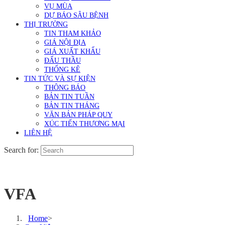
VỤ MÙA
DỰ BÁO SÂU BỆNH
THỊ TRƯỜNG
TIN THAM KHẢO
GIÁ NỘI ĐỊA
GIÁ XUẤT KHẨU
ĐẤU THẦU
THỐNG KÊ
TIN TỨC VÀ SỰ KIỆN
THÔNG BÁO
BẢN TIN TUẦN
BẢN TIN THÁNG
VĂN BẢN PHÁP QUY
XÚC TIẾN THƯƠNG MẠI
LIÊN HỆ
Search for:
VFA
Home
>