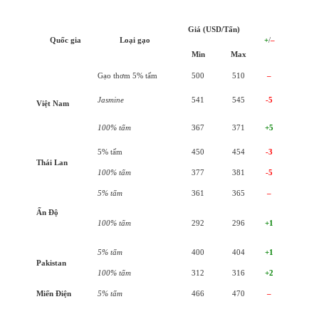
Giá (USD/Tấn)
Quốc gia
Loại gạo
+
/
–
Min
Max
Gạo thơm 5% tấm
500
510
–
Jasmine
541
545
-5
Việt Nam
100% tấm
367
371
+5
5% tấm
450
454
-3
Thái Lan
100% tấm
377
381
-5
5% tấm
361
365
–
Ấn Độ
100% tấm
292
296
+1
5% tấm
400
404
+1
Pakistan
100% tấm
312
316
+2
Miến Điện
5% tấm
466
470
–