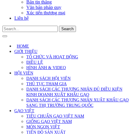
Bản tin tháng
Văn bản pháp quy
Xúc tiến thương mại
Liên hệ
Search
HOME
GIỚI THIỆU
TỔ CHỨC VÀ HOẠT ĐỘNG
ĐIỀU LỆ
HÌNH ẢNH & VIDEO
HỘI VIÊN
DANH SÁCH HỘI VIÊN
THỦ TỤC THAM GIA
DANH SÁCH CÁC THƯƠNG NHÂN ĐỦ ĐIỀU KIỆN
KINH DOANH XUẤT KHẨU GẠO
DANH SÁCH CÁC THƯƠNG NHÂN XUẤT KHẨU GẠO
SANG THỊ TRƯỜNG TRUNG QUỐC
GẠO VIỆT
TIÊU CHUẨN GẠO VIỆT NAM
GIỐNG GẠO VIỆT NAM
MÓN NGON VIỆT
TIẾN ĐỘ SẢN XUẤT