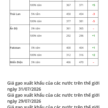
100% tấm
367
371
+5
Thái Lan
5% tấm
450
454
-3
100% tấm
377
381
-5
Ấn Độ
5% tấm
361
365
–
100% tấm
292
296
+1
Pakistan
5% tấm
400
404
+1
100% tấm
312
316
+2
Miến Điện
5% tấm
466
470
–
Giá gạo xuất khẩu của các nước trên thế giới
ngày 31/07/2026
Giá gạo xuất khẩu của các nước trên thế giới
ngày 29/07/2026
Giá gạo xuất khẩu của các nước trên thế giới