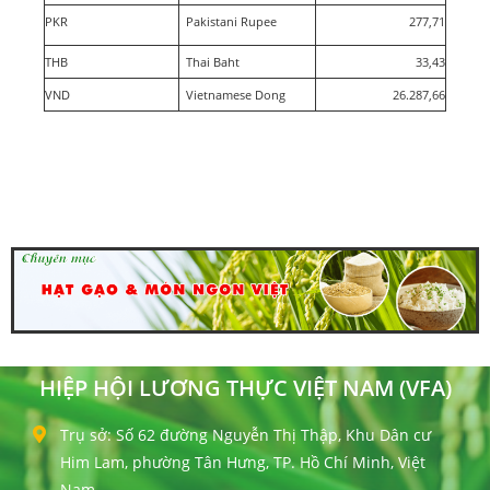
PKR
Pakistani Rupee
277,71
THB
Thai Baht
33,43
VND
Vietnamese Dong
26.287,66
HIỆP HỘI LƯƠNG THỰC VIỆT NAM (VFA)
Trụ sở: Số 62 đường Nguyễn Thị Thập, Khu Dân cư
Him Lam, phường Tân Hưng, TP. Hồ Chí Minh, Việt
Nam