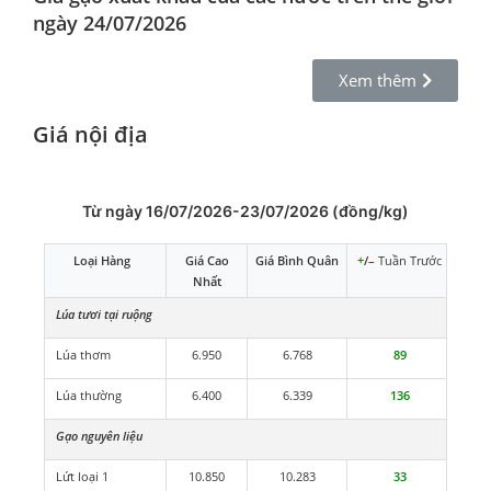
ngày 24/07/2026
Xem thêm
Giá nội địa
Từ ngày 16/07/2026-23/07/2026 (đồng/kg)
Loại Hàng
Giá Cao
Giá Bình Quân
+
/
–
Tuần Trước
Nhất
Lúa tươi tại ruộng
Lúa thơm
6.950
6.768
89
Lúa thường
6.400
6.339
136
Gạo nguyên liệu
Lứt loại 1
10.850
10.283
33