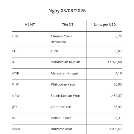
Ngày 03/08/2026
Mã NT
Tên NT
Units per USD
CNY
Chinese Yuan
6,75
Renminbi
EUR
Euro
0,87
IDR
Indonesian Rupiah
17.973,00
MYR
Malaysian Ringgit
4,10
PHP
Philippine Peso
60,93
KRW
South Korean Won
1.430,87
JPY
Japanese Yen
156,97
INR
Indian Rupee
95,31
MMK
Burmese Kyat
2.099,67