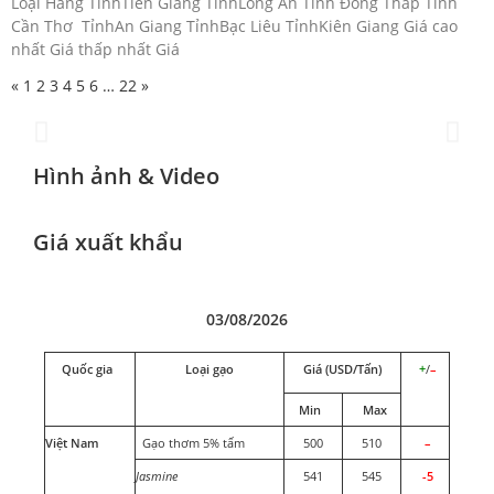
Loại Hàng TỉnhTiền Giang TỉnhLong An Tỉnh Đồng Tháp Tỉnh
Cần Thơ TỉnhAn Giang TỉnhBạc Liêu TỉnhKiên Giang Giá cao
Đoàn Xúc tiến Thương mại tại
nhất Giá thấp nhất Giá
Hong Kong SAR, Trung Quốc
«
1
2
3
4
5
6
…
22
»
2025
Hình ảnh & Video
Giá xuất khẩu
03/08/2026
Quốc gia
Loại gạo
Giá (USD/Tấn)
+
/
–
Min
Max
Việt Nam
Gạo thơm 5% tấm
500
510
–
Jasmine
541
545
-5