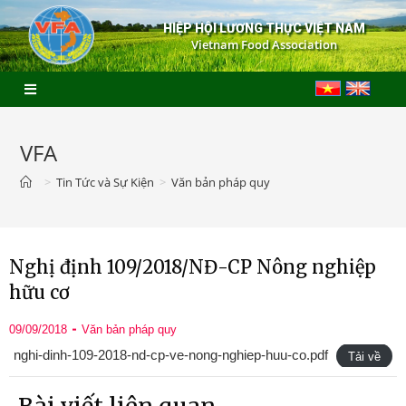
HIỆP HỘI LƯƠNG THỰC VIỆT NAM
Vietnam Food Association
VFA
>
Tin Tức và Sự Kiện
>
Văn bản pháp quy
Nghị định 109/2018/NĐ-CP Nông nghiệp
hữu cơ
09/09/2018
Văn bản pháp quy
nghi-dinh-109-2018-nd-cp-ve-nong-nghiep-huu-co.pdf
Tải về