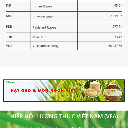
INR
95,31
Indian Rupee
MMK
2.099,67
Burmese Kyat
PKR
277,71
Pakistani Rupee
THB
Thai Baht
33,43
VND
Vietnamese Dong
26.287,66
HIỆP HỘI LƯƠNG THỰC VIỆT NAM (VFA)