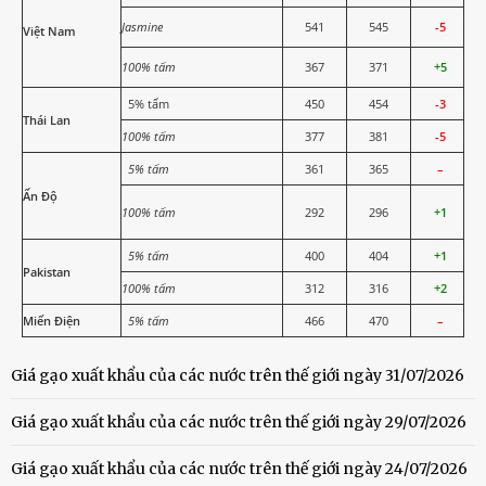
Jasmine
541
545
-5
Việt Nam
100% tấm
367
371
+5
5% tấm
450
454
-3
Thái Lan
100% tấm
377
381
-5
5% tấm
361
365
–
Ấn Độ
100% tấm
292
296
+1
5% tấm
400
404
+1
Pakistan
100% tấm
312
316
+2
Miến Điện
5% tấm
466
470
–
Giá gạo xuất khẩu của các nước trên thế giới ngày 31/07/2026
Giá gạo xuất khẩu của các nước trên thế giới ngày 29/07/2026
Giá gạo xuất khẩu của các nước trên thế giới ngày 24/07/2026