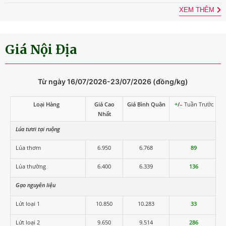
XEM THÊM
Giá Nội Địa
Từ ngày 16/07/2026-23/07/2026 (đồng/kg)
Loại Hàng
Giá Cao
Giá Bình Quân
+
/
–
Tuần Trước
Nhất
Lúa tươi tại ruộng
Lúa thơm
6.950
6.768
89
Lúa thường
6.400
6.339
136
Gạo nguyên liệu
Lứt loại 1
10.850
10.283
33
Lứt loại 2
9.650
9.514
286