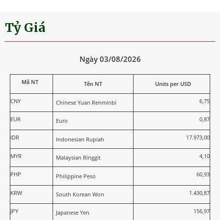
Tỷ Giá
Ngày 03/08/2026
Mã NT
Tên NT
Units per USD
CNY
6,75
Chinese Yuan Renminbi
EUR
0,87
Euro
IDR
17.973,00
Indonesian Rupiah
MYR
4,10
Malaysian Ringgit
PHP
60,93
Philippine Peso
KRW
1.430,87
South Korean Won
JPY
156,97
Japanese Yen