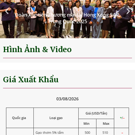
Đoàn Xúc tiến Thương mại tại Hong Kong SAR,
Trung Quốc 2025
Hình Ảnh & Video
Giá Xuất Khẩu
03/08/2026
Giá (USD/Tấn)
Quốc gia
Loại gạo
+
/
–
Min
Max
Gạo thơm 5% tấm
500
510
–