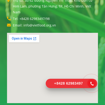
Trụ sở: Số 62 đường Nguyễn Thị Thập, Khu Dân cư
Him Lam, phường Tân Hưng, TP. Hồ Chí Minh, Việt
Nam
Tel: +8428 62983497/98
Email: info@vietfood.org.vn
+8428 62983497