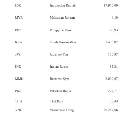
IDR
Indonesian Rupiah
17.973,00
MYR
Malaysian Ringgit
4,10
PHP
Philippine Peso
60,93
KRW
South Korean Won
1.430,87
JPY
Japanese Yen
156,97
INR
Indian Rupee
95,31
MMK
Burmese Kyat
2.099,67
PKR
Pakistani Rupee
277,71
THB
Thai Baht
33,43
VND
Vietnamese Dong
26.287,66