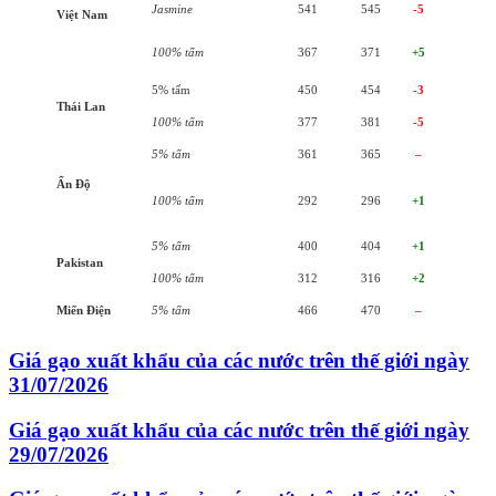
Jasmine
541
545
-5
Việt Nam
100% tấm
367
371
+5
5% tấm
450
454
-3
Thái Lan
100% tấm
377
381
-5
5% tấm
361
365
–
Ấn Độ
100% tấm
292
296
+1
5% tấm
400
404
+1
Pakistan
100% tấm
312
316
+2
Miến Điện
5% tấm
466
470
–
Giá gạo xuất khẩu của các nước trên thế giới ngày
31/07/2026
Giá gạo xuất khẩu của các nước trên thế giới ngày
29/07/2026