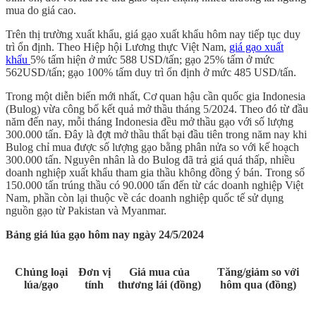
mua do giá cao.
Trên thị trường xuất khẩu, giá gạo xuất khẩu hôm nay tiếp tục duy
trì ổn định. Theo Hiệp hội Lương thực Việt Nam,
giá gạo xuất
khẩu
5% tấm hiện ở mức 588 USD/tấn; gạo 25% tấm ở mức
562USD/tấn; gạo 100% tấm duy trì ổn định ở mức 485 USD/tấn.
Trong một diễn biến mới nhất, Cơ quan hậu cần quốc gia Indonesia
(Bulog) vừa công bố kết quả mở thầu tháng 5/2024. Theo đó từ đầu
năm đến nay, mỗi tháng Indonesia đều mở thầu gạo với số lượng
300.000 tấn. Đây là đợt mở thầu thất bại đầu tiên trong năm nay khi
Bulog chỉ mua được số lượng gạo bằng phân nửa so với kế hoạch
300.000 tấn. Nguyên nhân là do Bulog đã trả giá quá thấp, nhiều
doanh nghiệp xuất khẩu tham gia thầu không đồng ý bán. Trong số
150.000 tấn trúng thầu có 90.000 tấn đến từ các doanh nghiệp Việt
Nam, phần còn lại thuộc về các doanh nghiệp quốc tế sử dụng
nguồn gạo từ Pakistan và Myanmar.
Bảng giá lúa gạo hôm nay ngày 24/5/2024
Chủng loại
Đơn vị
Giá mua của
Tăng/giảm so với
lúa/gạo
tính
thương lái (đồng)
hôm qua (đồng)