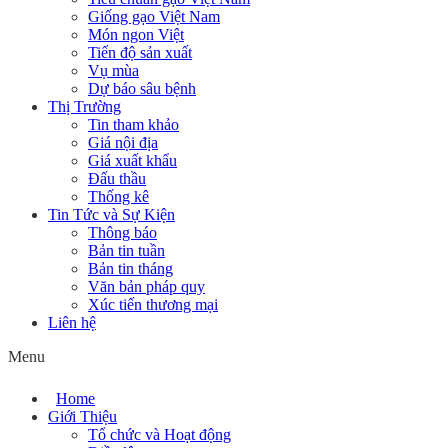
Giống gạo Việt Nam
Món ngon Việt
Tiến độ sản xuất
Vụ mùa
Dự báo sâu bệnh
Thị Trường
Tin tham khảo
Giá nội địa
Giá xuất khẩu
Đấu thầu
Thống kê
Tin Tức và Sự Kiện
Thông báo
Bản tin tuần
Bản tin tháng
Văn bản pháp quy
Xúc tiến thương mại
Liên hệ
Menu
Home
Giới Thiệu
Tổ chức và Hoạt động