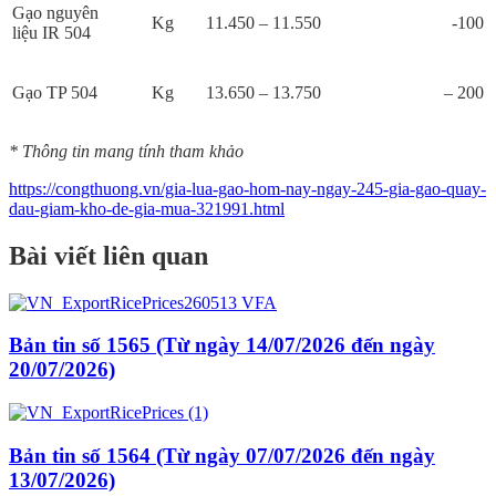
Gạo nguyên
Kg
11.450 – 11.550
-100
liệu IR 504
Gạo TP 504
Kg
13.650 – 13.750
– 200
* Thông tin mang tính tham khảo
https://congthuong.vn/gia-lua-gao-hom-nay-ngay-245-gia-gao-quay-
dau-giam-kho-de-gia-mua-321991.html
Bài viết liên quan
Bản tin số 1565 (Từ ngày 14/07/2026 đến ngày
20/07/2026)
Bản tin số 1564 (Từ ngày 07/07/2026 đến ngày
13/07/2026)