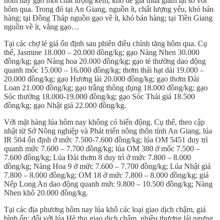
hôm nay gạo mới chất lượng kém, kho đè giá mua giảm lại so với
hôm qua. Trong đó tại An Giang, nguồn ít, chất lượng yếu, khó bán
hàng; tại Đồng Tháp nguồn gạo về ít, khó bán hàng; tại Tiền Giang
nguồn về ít, vắng gạo…
Tại các chợ lẻ giá ổn định sau phiên điều chỉnh tăng hôm qua. Cụ
thể, Jasmine 18.000 – 20.000 đồng/kg; gạo Nàng Nhen 30.000
đồng/kg; gạo Nàng hoa 20.000 đồng/kg; gạo tẻ thường dao động
quanh mốc 15.000 – 16.000 đồng/kg; thơm thái hạt dài 19.000 –
20.000 đồng/kg; gạo Hương lài 20.000 đồng/kg; gạo thơm Đài
Loan 21.000 đồng/kg; gạo trắng thông dụng 18.000 đồng/kg; gạo
Sóc thường 18.000-19.000 đồng/kg; gạo Sóc Thái giá 18.500
đồng/kg; gạo Nhật giá 22.000 đồng/kg.
Với mặt hàng lúa hôm nay không có biến động. Cụ thể, theo cập
nhật từ Sở Nông nghiệp và Phát triển nông thôn tỉnh An Giang, lúa
IR 504 ổn định ở mức 7.500-7.600 đồng/kg; lúa OM 5451 duy trì
quanh mức 7.600 – 7.700 đồng/kg; lúa OM 380 ở mốc 7.500 –
7.600 đồng/kg; Lúa Đài thơm 8 duy trì ở mức 7.800 – 8.000
đồng/kg; Nàng Hoa 9 ở mức 7.600 – 7.700 đồng/kg; Lúa Nhật giá
7.800 – 8.000 đồng/kg; OM 18 ở mức 7.800 – 8.000 đồng/kg; giá
Nếp Long An dao động quanh mức 9.800 – 10.500 đồng/kg; Nàng
Nhen khô 20.000 đồng/kg.
Tại các địa phương hôm nay lúa khô các loại giao dịch chậm, giá
bình ổn; đối với lúa Hè thu giao dịch chậm, nhiều thương lái ngưng