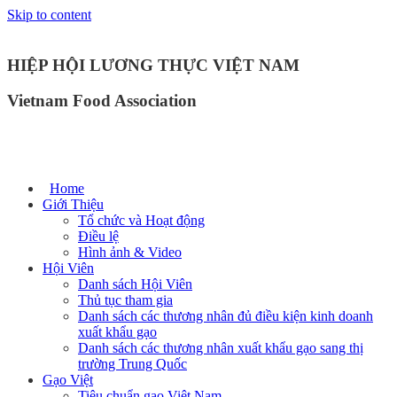
Skip to content
HIỆP HỘI LƯƠNG THỰC VIỆT NAM
Vietnam Food Association
Home
Giới Thiệu
Tổ chức và Hoạt động
Điều lệ
Hình ảnh & Video
Hội Viên
Danh sách Hội Viên
Thủ tục tham gia
Danh sách các thương nhân đủ điều kiện kinh doanh
xuất khẩu gạo
Danh sách các thương nhân xuất khẩu gạo sang thị
trường Trung Quốc
Gạo Việt
Tiêu chuẩn gạo Việt Nam