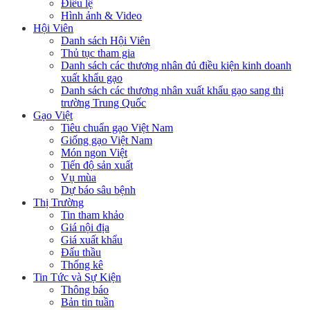
Điều lệ
Hình ảnh & Video
Hội Viên
Danh sách Hội Viên
Thủ tục tham gia
Danh sách các thương nhân đủ điều kiện kinh doanh
xuất khẩu gạo
Danh sách các thương nhân xuất khẩu gạo sang thị
trường Trung Quốc
Gạo Việt
Tiêu chuẩn gạo Việt Nam
Giống gạo Việt Nam
Món ngon Việt
Tiến độ sản xuất
Vụ mùa
Dự báo sâu bệnh
Thị Trường
Tin tham khảo
Giá nội địa
Giá xuất khẩu
Đấu thầu
Thống kê
Tin Tức và Sự Kiện
Thông báo
Bản tin tuần