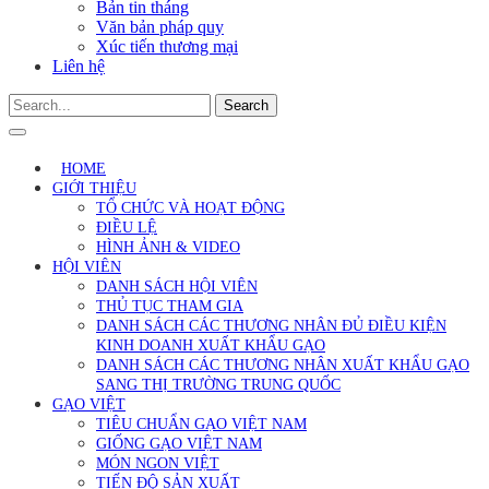
Bản tin tháng
Văn bản pháp quy
Xúc tiến thương mại
Liên hệ
Search
HOME
GIỚI THIỆU
TỔ CHỨC VÀ HOẠT ĐỘNG
ĐIỀU LỆ
HÌNH ẢNH & VIDEO
HỘI VIÊN
DANH SÁCH HỘI VIÊN
THỦ TỤC THAM GIA
DANH SÁCH CÁC THƯƠNG NHÂN ĐỦ ĐIỀU KIỆN
KINH DOANH XUẤT KHẨU GẠO
DANH SÁCH CÁC THƯƠNG NHÂN XUẤT KHẨU GẠO
SANG THỊ TRƯỜNG TRUNG QUỐC
GẠO VIỆT
TIÊU CHUẨN GẠO VIỆT NAM
GIỐNG GẠO VIỆT NAM
MÓN NGON VIỆT
TIẾN ĐỘ SẢN XUẤT