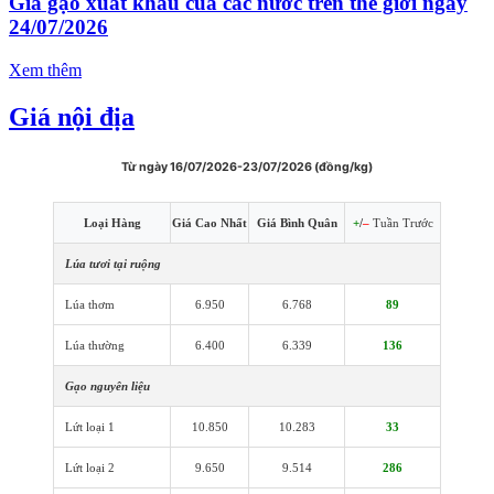
Giá gạo xuất khẩu của các nước trên thế giới ngày
24/07/2026
Xem thêm
Giá nội địa
Từ ngày 16/07/2026-23/07/2026 (đồng/kg)
Loại Hàng
Giá Cao Nhất
Giá Bình Quân
+
/
–
Tuần Trước
Lúa tươi tại ruộng
Lúa thơm
6.950
6.768
89
Lúa thường
6.400
6.339
136
Gạo nguyên liệu
Lứt loại 1
10.850
10.283
33
Lứt loại 2
9.650
9.514
286