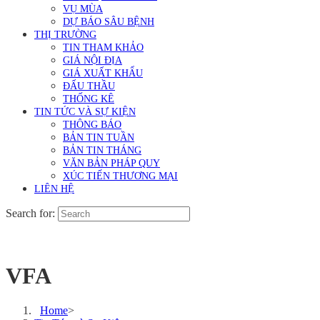
VỤ MÙA
DỰ BÁO SÂU BỆNH
THỊ TRƯỜNG
TIN THAM KHẢO
GIÁ NỘI ĐỊA
GIÁ XUẤT KHẨU
ĐẤU THẦU
THỐNG KÊ
TIN TỨC VÀ SỰ KIỆN
THÔNG BÁO
BẢN TIN TUẦN
BẢN TIN THÁNG
VĂN BẢN PHÁP QUY
XÚC TIẾN THƯƠNG MẠI
LIÊN HỆ
Search for:
VFA
Home
>