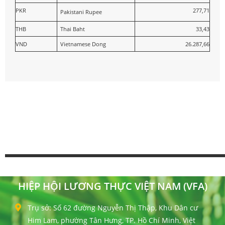
PKR
277,71
Pakistani Rupee
THB
Thai Baht
33,43
VND
Vietnamese Dong
26.287,66
HIỆP HỘI LƯƠNG THỰC VIỆT NAM (VFA)
Trụ sở: Số 62 đường Nguyễn Thị Thập, Khu Dân cư
Him Lam, phường Tân Hưng, TP. Hồ Chí Minh, Việt