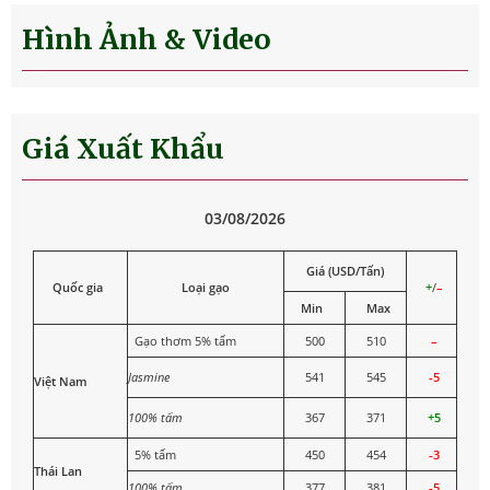
Hình Ảnh & Video
Giá Xuất Khẩu
03/08/2026
Giá (USD/Tấn)
Quốc gia
Loại gạo
+
/
–
Min
Max
Gạo thơm 5% tấm
500
510
–
Jasmine
541
545
-5
Việt Nam
100% tấm
367
371
+5
5% tấm
450
454
-3
Thái Lan
100% tấm
377
381
-5