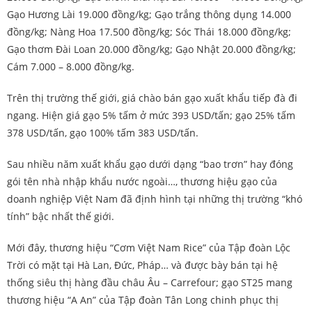
Gạo Hương Lài 19.000 đồng/kg; Gạo trắng thông dụng 14.000
đồng/kg; Nàng Hoa 17.500 đồng/kg; Sóc Thái 18.000 đồng/kg;
Gạo thơm Đài Loan 20.000 đồng/kg; Gạo Nhật 20.000 đồng/kg;
Cám 7.000 – 8.000 đồng/kg.
Trên thị trường thế giới, giá chào bán gạo xuất khẩu tiếp đà đi
ngang. Hiện giá gạo 5% tấm ở mức 393 USD/tấn; gạo 25% tấm
378 USD/tấn, gạo 100% tấm 383 USD/tấn.
Sau nhiều năm
xuất khẩu gạo
dưới dạng “bao trơn” hay đóng
gói tên nhà nhập khẩu nước ngoài…, thương hiệu gạo của
doanh nghiệp Việt Nam đã định hình tại những thị trường “khó
tính” bậc nhất thế giới.
Mới đây, thương hiệu “Cơm Việt Nam Rice” của Tập đoàn Lộc
Trời có mặt tại Hà Lan, Đức, Pháp… và được bày bán tại hệ
thống siêu thị hàng đầu châu Âu – Carrefour; gạo ST25 mang
thương hiệu “A An” của Tập đoàn Tân Long chinh phục thị