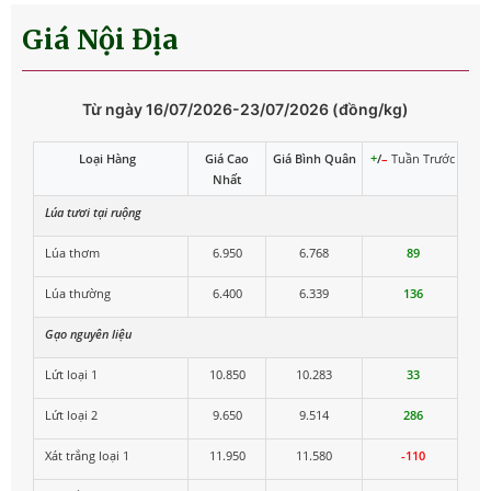
Giá Nội Địa
Từ ngày 16/07/2026-23/07/2026 (đồng/kg)
Loại Hàng
Giá Cao
Giá Bình Quân
+
/
–
Tuần Trước
Nhất
Lúa tươi tại ruộng
Lúa thơm
6.950
6.768
89
Lúa thường
6.400
6.339
136
Gạo nguyên liệu
Lứt loại 1
10.850
10.283
33
Lứt loại 2
9.650
9.514
286
Xát trắng loại 1
11.950
11.580
-110