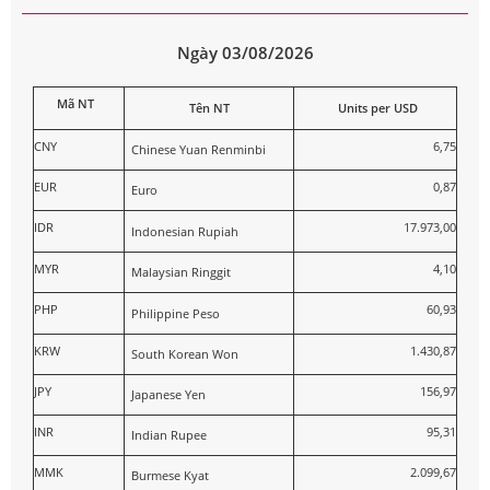
Ngày 03/08/2026
Mã NT
Tên NT
Units per USD
CNY
6,75
Chinese Yuan Renminbi
EUR
0,87
Euro
IDR
17.973,00
Indonesian Rupiah
MYR
4,10
Malaysian Ringgit
PHP
60,93
Philippine Peso
KRW
1.430,87
South Korean Won
JPY
156,97
Japanese Yen
INR
95,31
Indian Rupee
MMK
2.099,67
Burmese Kyat