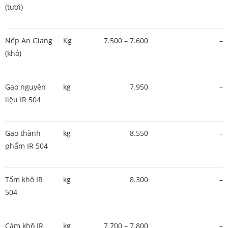
(tươi)
Nếp An Giang
Kg
7.500 – 7.600
–
(khô)
Gạo nguyên
kg
7.950
–
liệu IR 504
Gạo thành
kg
8.550
–
phẩm IR 504
Tấm khô IR
kg
8.300
–
504
Cám khô IR
kg
7.700 – 7.800
–