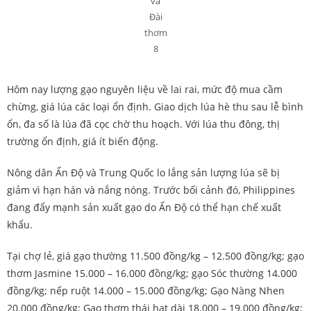
và
Đài
thơm
8
Hôm nay lượng gạo nguyên liệu về lai rai, mức độ mua cầm
chừng, giá lúa các loại ổn định. Giao dịch lúa hè thu sau lễ bình
ổn, đa số là lúa đã cọc chờ thu hoạch. Với lúa thu đông, thị
trường ổn định, giá ít biến động.
Nông dân Ấn Độ và Trung Quốc lo lắng sản lượng lúa sẽ bị
giảm vì hạn hán và nắng nóng. Trước bối cảnh đó, Philippines
đang đẩy mạnh sản xuất gạo do Ấn Độ có thể hạn chế xuất
khẩu.
Tại chợ lẻ, giá gạo thường 11.500 đồng/kg – 12.500 đồng/kg; gạo
thơm Jasmine 15.000 – 16.000 đồng/kg; gạo Sóc thường 14.000
đồng/kg; nếp ruột 14.000 – 15.000 đồng/kg; Gạo Nàng Nhen
20.000 đồng/kg; Gạo thơm thái hạt dài 18.000 – 19.000 đồng/kg;