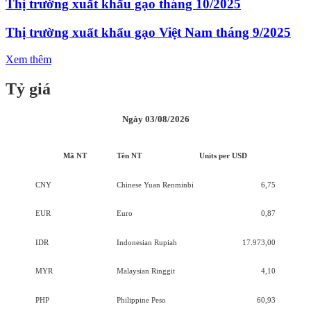
Thị trường xuất khẩu gạo tháng 10/2025
Thị trường xuất khẩu gạo Việt Nam tháng 9/2025
Xem thêm
Tỷ giá
Ngày 03/08/2026
Mã NT
Tên NT
Units per USD
CNY
Chinese Yuan Renminbi
6,75
EUR
Euro
0,87
IDR
Indonesian Rupiah
17.973,00
MYR
Malaysian Ringgit
4,10
PHP
Philippine Peso
60,93