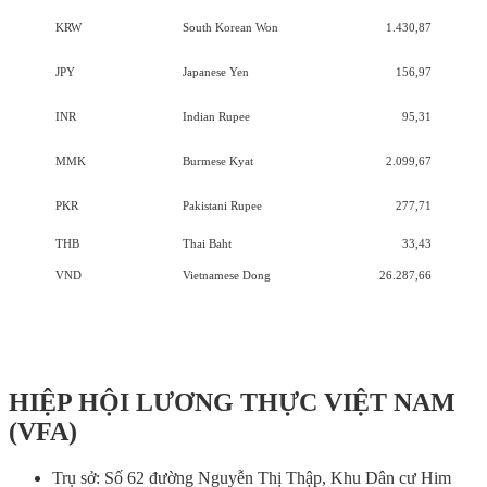
KRW
South Korean Won
1.430,87
JPY
Japanese Yen
156,97
INR
Indian Rupee
95,31
MMK
Burmese Kyat
2.099,67
PKR
Pakistani Rupee
277,71
THB
Thai Baht
33,43
VND
Vietnamese Dong
26.287,66
HIỆP HỘI LƯƠNG THỰC VIỆT NAM
(VFA)
Trụ sở: Số 62 đường Nguyễn Thị Thập, Khu Dân cư Him