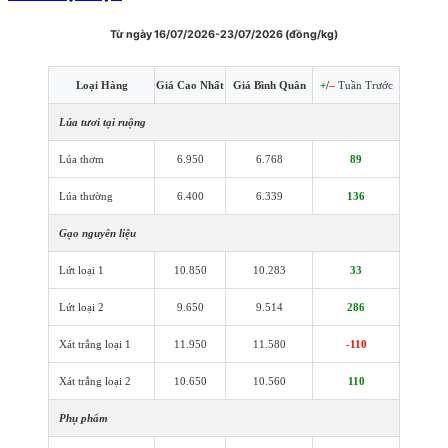
Từ ngày 16/07/2026-23/07/2026 (đồng/kg)
Loại Hàng
Giá Cao Nhất
Giá Bình Quân
+
/
–
Tuần Trước
Lúa tươi tại ruộng
Lúa thơm
6.950
6.768
89
Lúa thường
6.400
6.339
136
Gạo nguyên liệu
Lứt loại 1
10.850
10.283
33
Lứt loại 2
9.650
9.514
286
Xát trắng loại 1
11.950
11.580
-110
Xát trắng loại 2
10.650
10.560
110
Phụ phẩm