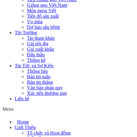
Giống gạo Việt Nam
Món ngon Việt
Tiến độ sản xuất
Vụ mùa
Dự báo sâu bệnh
Thị Trường
Tin tham khảo
Giá nội địa
Giá xuất khẩu
Đấu thầu
Thống kê
Tin Tức và Sự Kiện
Thông báo
Bản tin tuần
Bản tin tháng
Văn bản pháp quy
Xúc tiến thương mại
Liên hệ
Menu
Home
Giới Thiệu
Tổ chức và Hoạt động