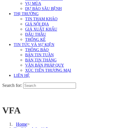
VỤ MÙA
DỰ BÁO SÂU BỆNH
THỊ TRƯỜNG
TIN THAM KHẢO
GIÁ NỘI ĐỊA
GIÁ XUẤT KHẨU
ĐẤU THẦU
THỐNG KÊ
TIN TỨC VÀ SỰ KIỆN
THÔNG BÁO
BẢN TIN TUẦN
BẢN TIN THÁNG
VĂN BẢN PHÁP QUY
XÚC TIẾN THƯƠNG MẠI
LIÊN HỆ
Search for:
VFA
Home
>