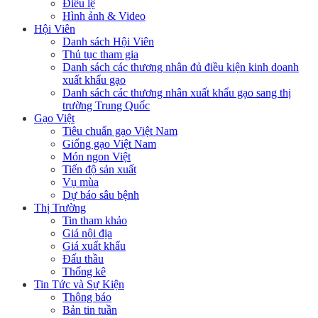
Điều lệ
Hình ảnh & Video
Hội Viên
Danh sách Hội Viên
Thủ tục tham gia
Danh sách các thương nhân đủ điều kiện kinh doanh
xuất khẩu gạo
Danh sách các thương nhân xuất khẩu gạo sang thị
trường Trung Quốc
Gạo Việt
Tiêu chuẩn gạo Việt Nam
Giống gạo Việt Nam
Món ngon Việt
Tiến độ sản xuất
Vụ mùa
Dự báo sâu bệnh
Thị Trường
Tin tham khảo
Giá nội địa
Giá xuất khẩu
Đấu thầu
Thống kê
Tin Tức và Sự Kiện
Thông báo
Bản tin tuần