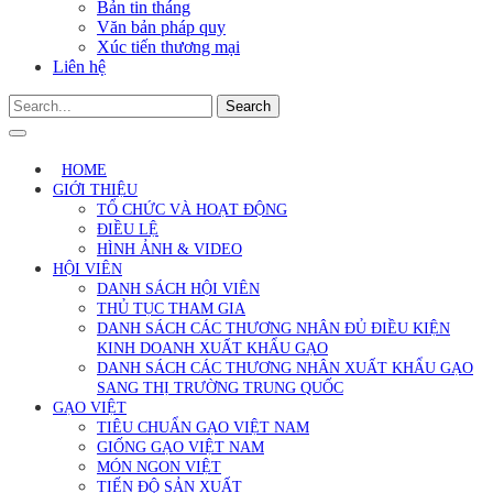
Bản tin tháng
Văn bản pháp quy
Xúc tiến thương mại
Liên hệ
Search
HOME
GIỚI THIỆU
TỔ CHỨC VÀ HOẠT ĐỘNG
ĐIỀU LỆ
HÌNH ẢNH & VIDEO
HỘI VIÊN
DANH SÁCH HỘI VIÊN
THỦ TỤC THAM GIA
DANH SÁCH CÁC THƯƠNG NHÂN ĐỦ ĐIỀU KIỆN
KINH DOANH XUẤT KHẨU GẠO
DANH SÁCH CÁC THƯƠNG NHÂN XUẤT KHẨU GẠO
SANG THỊ TRƯỜNG TRUNG QUỐC
GẠO VIỆT
TIÊU CHUẨN GẠO VIỆT NAM
GIỐNG GẠO VIỆT NAM
MÓN NGON VIỆT
TIẾN ĐỘ SẢN XUẤT