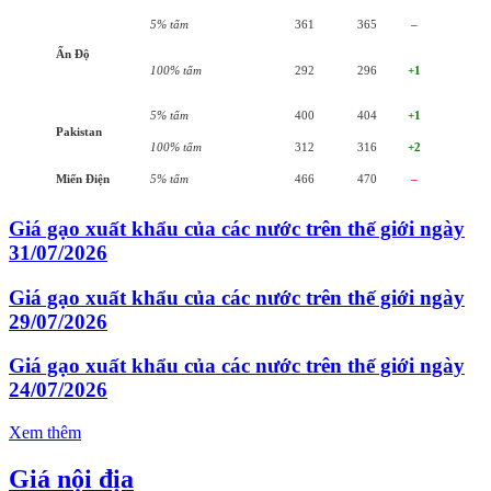
5% tấm
361
365
–
Ấn Độ
100% tấm
292
296
+1
5% tấm
400
404
+1
Pakistan
100% tấm
312
316
+2
Miến Điện
5% tấm
466
470
–
Giá gạo xuất khẩu của các nước trên thế giới ngày
31/07/2026
Giá gạo xuất khẩu của các nước trên thế giới ngày
29/07/2026
Giá gạo xuất khẩu của các nước trên thế giới ngày
24/07/2026
Xem thêm
Giá nội địa