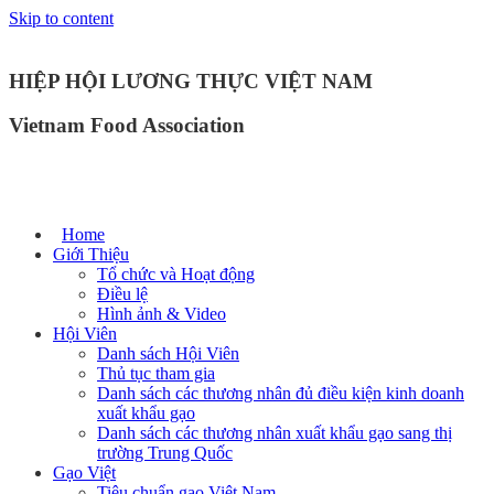
Skip to content
HIỆP HỘI LƯƠNG THỰC VIỆT NAM
Vietnam Food Association
Home
Giới Thiệu
Tổ chức và Hoạt động
Điều lệ
Hình ảnh & Video
Hội Viên
Danh sách Hội Viên
Thủ tục tham gia
Danh sách các thương nhân đủ điều kiện kinh doanh
xuất khẩu gạo
Danh sách các thương nhân xuất khẩu gạo sang thị
trường Trung Quốc
Gạo Việt
Tiêu chuẩn gạo Việt Nam