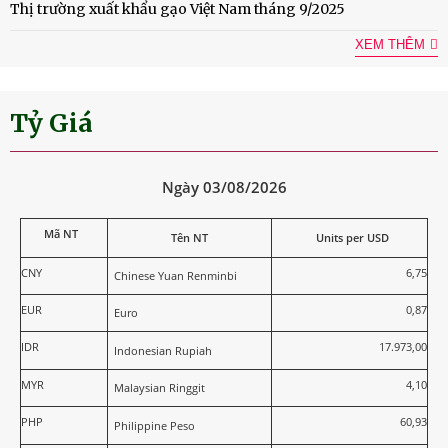
Thị trường xuất khẩu gạo Việt Nam tháng 9/2025
XEM THÊM
Tỷ Giá
Ngày 03/08/2026
Mã NT
Tên NT
Units per USD
CNY
6,75
Chinese Yuan Renminbi
EUR
0,87
Euro
IDR
17.973,00
Indonesian Rupiah
MYR
4,10
Malaysian Ringgit
PHP
60,93
Philippine Peso