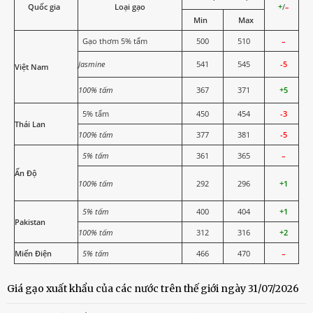
Quốc gia
Loại gạo
+
/
–
Min
Max
Gạo thơm 5% tấm
500
510
–
Jasmine
541
545
-5
Việt Nam
100% tấm
367
371
+5
5% tấm
450
454
-3
Thái Lan
100% tấm
377
381
-5
5% tấm
361
365
–
Ấn Độ
100% tấm
292
296
+1
5% tấm
400
404
+1
Pakistan
100% tấm
312
316
+2
Miến Điện
5% tấm
466
470
–
Giá gạo xuất khẩu của các nước trên thế giới ngày 31/07/2026