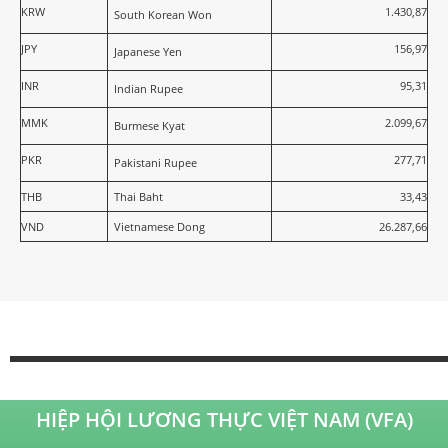
KRW
1.430,87
South Korean Won
JPY
156,97
Japanese Yen
INR
95,31
Indian Rupee
MMK
2.099,67
Burmese Kyat
PKR
277,71
Pakistani Rupee
THB
Thai Baht
33,43
VND
Vietnamese Dong
26.287,66
HIỆP HỘI LƯƠNG THỰC VIỆT NAM (VFA)