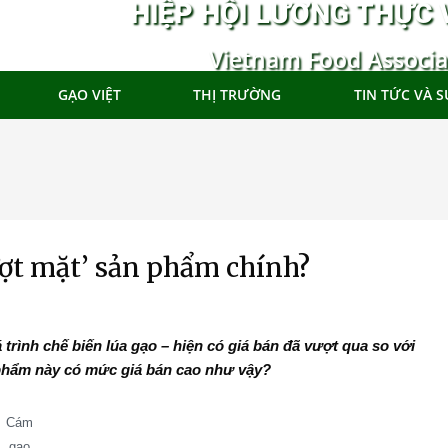
HIỆP HỘI LƯƠNG THỰC 
Vietnam Food Associa
GẠO VIỆT
THỊ TRƯỜNG
TIN TỨC VÀ S
ượt mặt’ sản phẩm chính?
rình chế biến lúa gạo – hiện có giá bán đã vượt qua so với
ụ phẩm này có mức giá bán cao như vậy?
Cám
gạo