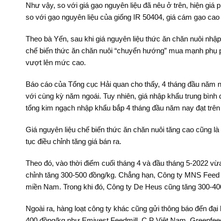
Như vậy, so với giá gạo nguyên liệu đã nêu ở trên, hiện gi
so với gạo nguyên liệu của giống IR 50404, giá cám gạo cao
Theo bà Yến, sau khi giá nguyên liệu thức ăn chăn nuôi nhậ
chế biến thức ăn chăn nuôi “chuyển hướng” mua mạnh phụ p
vượt lên mức cao.
Báo cáo của Tổng cục Hải quan cho thấy, 4 tháng đầu năm nay
với cùng kỳ năm ngoái. Tuy nhiên, giá nhập khẩu trung bình 
tổng kim ngạch nhập khẩu bắp 4 tháng đầu năm nay đạt trên 
Giá nguyên liệu chế biến thức ăn chăn nuôi tăng cao cũng là 
tục điều chỉnh tăng giá bán ra.
Theo đó, vào thời điểm cuối tháng 4 và đầu tháng 5-2022 vừa
chỉnh tăng 300-500 đồng/kg. Chẳng hạn, Công ty MNS Feed 
miền Nam. Trong khi đó, Công ty De Heus cũng tăng 300-40
Ngoài ra, hàng loạt công ty khác cũng gửi thông báo đến đại
400 đồng/kg như Emivest Feedmill, C.P Việt Nam, Greenfeed