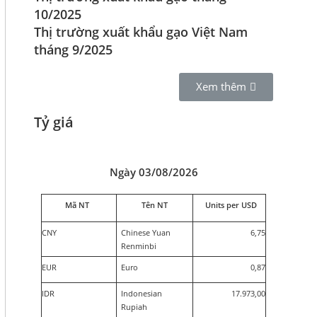
10/2025
Thị trường xuất khẩu gạo Việt Nam
tháng 9/2025
Xem thêm
Tỷ giá
Ngày 03/08/2026
Mã NT
Tên NT
Units per USD
CNY
Chinese Yuan
6,75
Renminbi
EUR
Euro
0,87
IDR
Indonesian
17.973,00
Rupiah