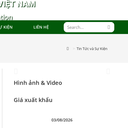
VIỆT NAM
tion
Đoàn Xúc tiến
Ự KIỆN
LIÊN HỆ
Thương mại
tại Hong Kong
>
Tin Tức và Sự Kiện
SAR, Trung
Quốc 2025
Hình ảnh & Video
Giá xuất khẩu
03/08/2026