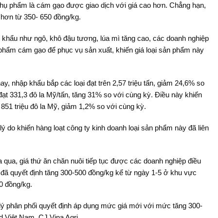
á phụ phẩm là cám gạo được giao dịch với giá cao hơn. Chẳng hạn,
 hơn từ 350- 650 đồng/kg.
p khẩu như ngô, khô đậu tương, lúa mì tăng cao, các doanh nghiệp
hẩm cám gạo để phục vụ sản xuất, khiến giá loại sản phẩm này
, nhập khẩu bắp các loại đạt trên 2,57 triệu tấn, giảm 24,6% so
đạt 331,3 đô la Mỹ/tấn, tăng 31% so với cùng kỳ. Điều này khiến
851 triệu đô la Mỹ, giảm 1,2% so với cùng kỳ.
lý do khiến hàng loạt công ty kinh doanh loại sản phẩm này đã liên
 qua, giá thứ ăn chăn nuôi tiếp tục được các doanh nghiệp điều
đã quyết định tăng 300-500 đồng/kg kể từ ngày 1-5 ở khu vực
0 đồng/kg.
 lý phân phối quyết định áp dụng mức giá mới với mức tăng 300-
 Việt Nam, CJ Vina Agri.