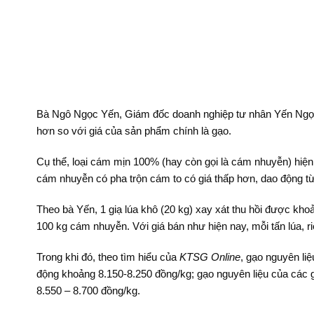
Bà Ngô Ngọc Yến, Giám đốc doanh nghiệp tư nhân Yến Ngọc, c
hơn so với giá của sản phẩm chính là gạo.
Cụ thể, loại cám mịn 100% (hay còn gọi là cám nhuyễn) hiện 
cám nhuyễn có pha trộn cám to có giá thấp hơn, dao động từ
Theo bà Yến, 1 giạ lúa khô (20 kg) xay xát thu hồi được kho
100 kg cám nhuyễn. Với giá bán như hiện nay, mỗi tấn lúa, 
Trong khi đó, theo tìm hiểu của
KTSG Online
, gạo nguyên li
động khoảng 8.150-8.250 đồng/kg; gạo nguyên liệu của các 
8.550 – 8.700 đồng/kg.