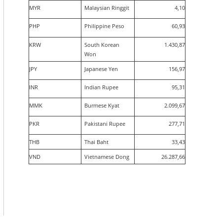
MYR
Malaysian Ringgit
4,10
PHP
Philippine Peso
60,93
KRW
South Korean
1.430,87
Won
JPY
Japanese Yen
156,97
INR
Indian Rupee
95,31
MMK
Burmese Kyat
2.099,67
PKR
Pakistani Rupee
277,71
THB
Thai Baht
33,43
VND
Vietnamese Dong
26.287,66