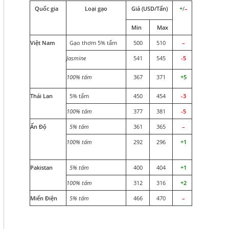
Quốc gia
Loại gạo
Giá (USD/Tấn)
+
/
–
Min
Max
Việt Nam
Gạo thơm 5% tấm
500
510
–
Jasmine
541
545
-5
100% tấm
367
371
+5
Thái Lan
5% tấm
450
454
-3
100% tấm
377
381
-5
Ấn Độ
5% tấm
361
365
–
100% tấm
292
296
+1
Pakistan
5% tấm
400
404
+1
100% tấm
312
316
+2
Miến Điện
5% tấm
466
470
–