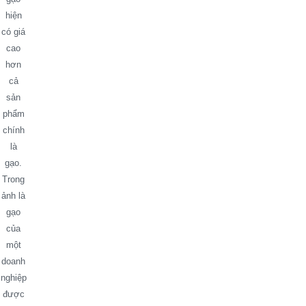
hiện
có giá
cao
hơn
cả
sản
phẩm
chính
là
gạo.
Trong
ảnh là
gạo
của
một
doanh
nghiệp
được