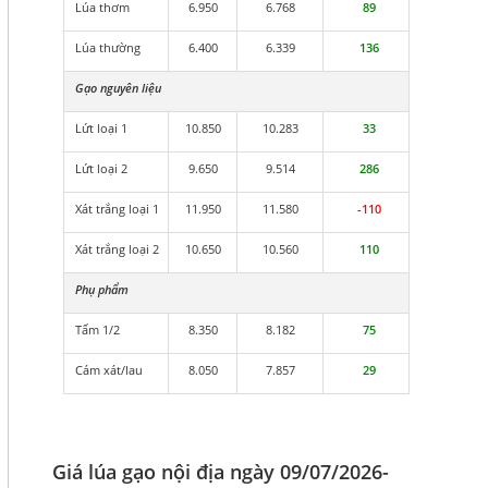
Lúa thơm
6.950
6.768
89
Lúa thường
6.400
6.339
136
Gạo nguyên liệu
Lứt loại 1
10.850
10.283
33
Lứt loại 2
9.650
9.514
286
Xát trắng loại 1
11.950
11.580
-110
Xát trắng loại 2
10.650
10.560
110
Phụ phẩm
Tấm 1/2
8.350
8.182
75
Cám xát/lau
8.050
7.857
29
Giá lúa gạo nội địa ngày 09/07/2026-