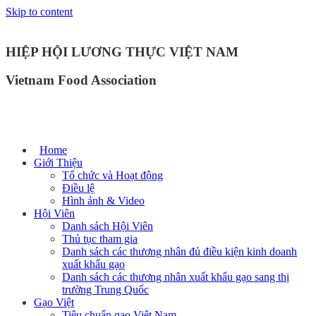
Skip to content
HIỆP HỘI LƯƠNG THỰC VIỆT NAM
Vietnam Food Association
Home
Giới Thiệu
Tổ chức và Hoạt động
Điều lệ
Hình ảnh & Video
Hội Viên
Danh sách Hội Viên
Thủ tục tham gia
Danh sách các thương nhân đủ điều kiện kinh doanh
xuất khẩu gạo
Danh sách các thương nhân xuất khẩu gạo sang thị
trường Trung Quốc
Gạo Việt
Tiêu chuẩn gạo Việt Nam