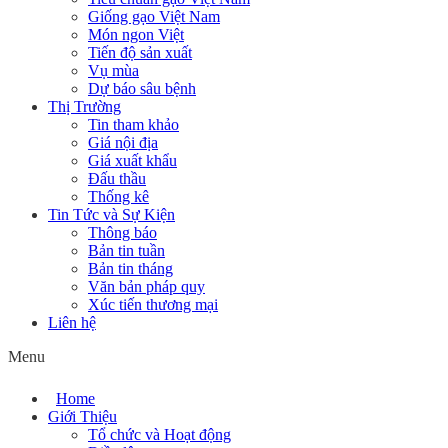
Giống gạo Việt Nam
Món ngon Việt
Tiến độ sản xuất
Vụ mùa
Dự báo sâu bệnh
Thị Trường
Tin tham khảo
Giá nội địa
Giá xuất khẩu
Đấu thầu
Thống kê
Tin Tức và Sự Kiện
Thông báo
Bản tin tuần
Bản tin tháng
Văn bản pháp quy
Xúc tiến thương mại
Liên hệ
Menu
Home
Giới Thiệu
Tổ chức và Hoạt động