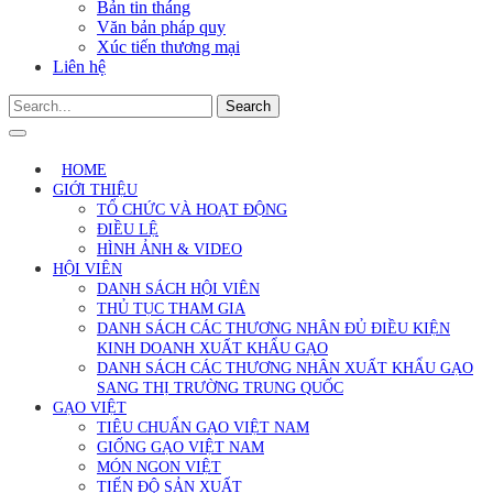
Bản tin tháng
Văn bản pháp quy
Xúc tiến thương mại
Liên hệ
Search
HOME
GIỚI THIỆU
TỔ CHỨC VÀ HOẠT ĐỘNG
ĐIỀU LỆ
HÌNH ẢNH & VIDEO
HỘI VIÊN
DANH SÁCH HỘI VIÊN
THỦ TỤC THAM GIA
DANH SÁCH CÁC THƯƠNG NHÂN ĐỦ ĐIỀU KIỆN
KINH DOANH XUẤT KHẨU GẠO
DANH SÁCH CÁC THƯƠNG NHÂN XUẤT KHẨU GẠO
SANG THỊ TRƯỜNG TRUNG QUỐC
GẠO VIỆT
TIÊU CHUẨN GẠO VIỆT NAM
GIỐNG GẠO VIỆT NAM
MÓN NGON VIỆT
TIẾN ĐỘ SẢN XUẤT