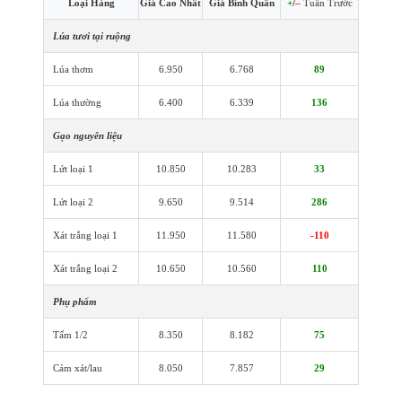
Loại Hàng
Giá Cao Nhất
Giá Bình Quân
+
/
–
Tuần Trước
Lúa tươi tại ruộng
Lúa thơm
6.950
6.768
89
Lúa thường
6.400
6.339
136
Gạo nguyên liệu
Lứt loại 1
10.850
10.283
33
Lứt loại 2
9.650
9.514
286
Xát trắng loại 1
11.950
11.580
-110
Xát trắng loại 2
10.650
10.560
110
Phụ phẩm
Tấm 1/2
8.350
8.182
75
Cám xát/lau
8.050
7.857
29