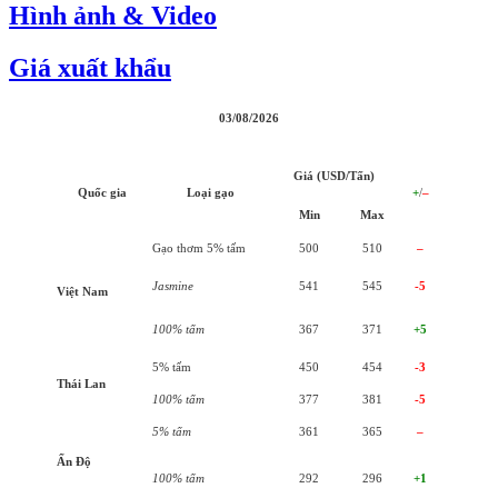
Hình ảnh & Video
Giá xuất khẩu
03/08/2026
Giá (USD/Tấn)
Quốc gia
Loại gạo
+
/
–
Min
Max
Gạo thơm 5% tấm
500
510
–
Jasmine
541
545
-5
Việt Nam
100% tấm
367
371
+5
5% tấm
450
454
-3
Thái Lan
100% tấm
377
381
-5
5% tấm
361
365
–
Ấn Độ
100% tấm
292
296
+1