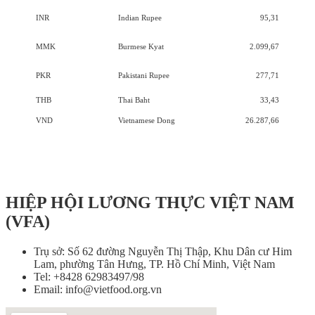
INR
Indian Rupee
95,31
MMK
Burmese Kyat
2.099,67
PKR
Pakistani Rupee
277,71
THB
Thai Baht
33,43
VND
Vietnamese Dong
26.287,66
HIỆP HỘI LƯƠNG THỰC VIỆT NAM
(VFA)
Trụ sở: Số 62 đường Nguyễn Thị Thập, Khu Dân cư Him
Lam, phường Tân Hưng, TP. Hồ Chí Minh, Việt Nam
Tel: +8428 62983497/98
Email: info@vietfood.org.vn