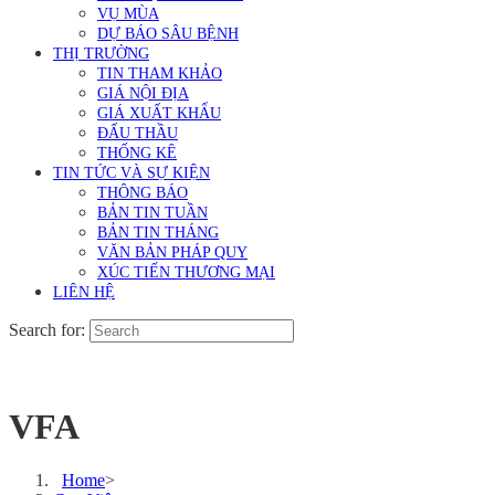
VỤ MÙA
DỰ BÁO SÂU BỆNH
THỊ TRƯỜNG
TIN THAM KHẢO
GIÁ NỘI ĐỊA
GIÁ XUẤT KHẨU
ĐẤU THẦU
THỐNG KÊ
TIN TỨC VÀ SỰ KIỆN
THÔNG BÁO
BẢN TIN TUẦN
BẢN TIN THÁNG
VĂN BẢN PHÁP QUY
XÚC TIẾN THƯƠNG MẠI
LIÊN HỆ
Search for:
VFA
Home
>