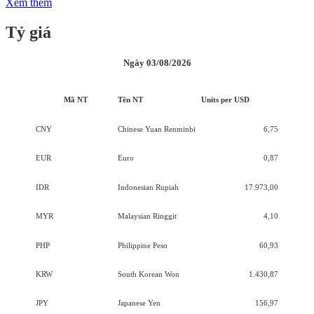
Xem thêm
Tỷ giá
Ngày 03/08/2026
Mã NT
Tên NT
Units per USD
CNY
Chinese Yuan Renminbi
6,75
EUR
Euro
0,87
IDR
Indonesian Rupiah
17.973,00
MYR
Malaysian Ringgit
4,10
PHP
Philippine Peso
60,93
KRW
South Korean Won
1.430,87
JPY
Japanese Yen
156,97