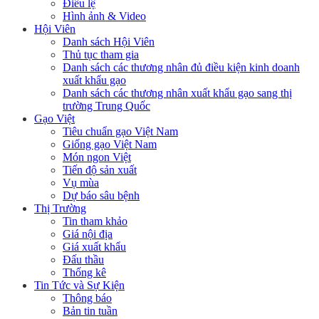
Điều lệ
Hình ảnh & Video
Hội Viên
Danh sách Hội Viên
Thủ tục tham gia
Danh sách các thương nhân đủ điều kiện kinh doanh
xuất khẩu gạo
Danh sách các thương nhân xuất khẩu gạo sang thị
trường Trung Quốc
Gạo Việt
Tiêu chuẩn gạo Việt Nam
Giống gạo Việt Nam
Món ngon Việt
Tiến độ sản xuất
Vụ mùa
Dự báo sâu bệnh
Thị Trường
Tin tham khảo
Giá nội địa
Giá xuất khẩu
Đấu thầu
Thống kê
Tin Tức và Sự Kiện
Thông báo
Bản tin tuần