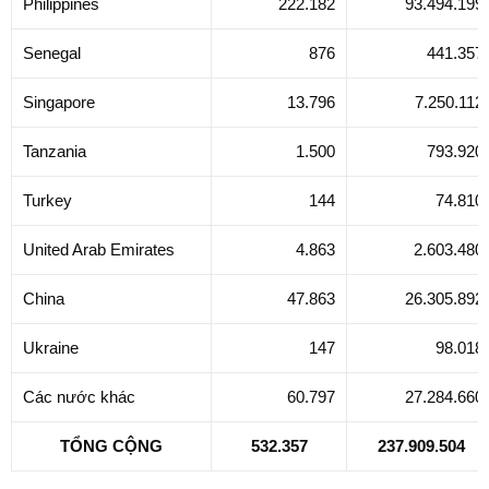
Philippines
222.182
93.494.199
Senegal
876
441.357
Singapore
13.796
7.250.112
Tanzania
1.500
793.920
Turkey
144
74.810
United Arab Emirates
4.863
2.603.480
China
47.863
26.305.892
Ukraine
147
98.018
Các nước khác
60.797
27.284.660
TỔNG CỘNG
532.357
237.909.504