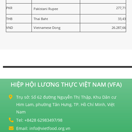
PKR
277,71
Pakistani Rupee
THB
Thai Baht
33,43
VND
Vietnamese Dong
26.287,66
HIỆP HỘI LƯƠNG THỰC VIỆT NAM (VFA)
Trụ sở: Số 62 đường Nguyễn Thị Thập, Khu Dân cư
Him Lam, phường Tân Hưng, TP. Hồ Chí Minh, Việt
Nam
Tel: +8428 62983497/98
Email: info@vietfood.org.vn