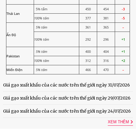
5% tấm
450
454
-3
Thái Lan
100% tấm
377
381
-5
5% tấm
361
365
–
Ấn Độ
100% tấm
292
296
+1
5% tấm
400
404
+1
Pakistan
100% tấm
312
316
+2
Miến Điện
5% tấm
466
470
–
Giá gạo xuất khẩu của các nước trên thế giới ngày 31/07/2026
Giá gạo xuất khẩu của các nước trên thế giới ngày 29/07/2026
Giá gạo xuất khẩu của các nước trên thế giới ngày 24/07/2026
XEM THÊM