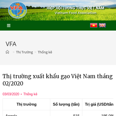
HIỆP HỘI LƯƠNG THỰC VIỆT NAM
Vietnam Food Association
VFA
>
Thị Trường
>
Thống kê
Thị trường xuất khẩu gạo Việt Nam tháng
02/2020
03/03/2020
Thống kê
Thị trường
Số lượng
(tấn)
Trị giá
(USD/tấn)
Angola
515
195.080