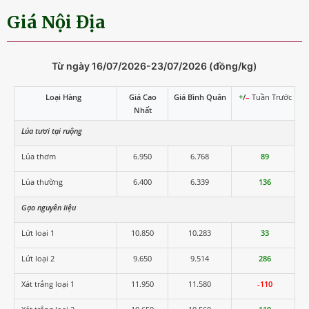
Giá Nội Địa
Từ ngày 16/07/2026-23/07/2026 (đồng/kg)
Loại Hàng
Giá Cao
Giá Bình Quân
+
/
–
Tuần Trước
Nhất
Lúa tươi tại ruộng
Lúa thơm
6.950
6.768
89
Lúa thường
6.400
6.339
136
Gạo nguyên liệu
Lứt loại 1
10.850
10.283
33
Lứt loại 2
9.650
9.514
286
Xát trắng loại 1
11.950
11.580
-110