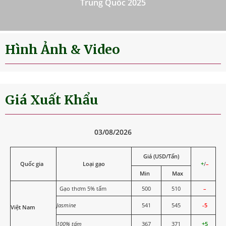
Trung Quốc 2025
Hình Ảnh & Video
Giá Xuất Khẩu
03/08/2026
Giá (USD/Tấn)
Quốc gia
Loại gạo
+
/
–
Min
Max
Gạo thơm 5% tấm
500
510
–
Jasmine
541
545
-5
Việt Nam
100% tấm
367
371
+5