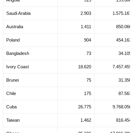
Saudi Arabia
2.903
1.575.167
Australia
1.411
850.066
Poland
904
454.163
Bangladesh
73
34.105
Ivory Coast
18.620
7.457.459
Brunei
75
31.350
Chile
175
87.563
Cuba
26.775
9.768.056
Taiwan
1.462
816.454