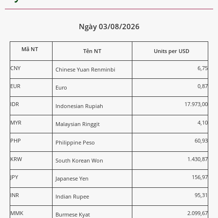
Ngày 03/08/2026
Mã NT
Tên NT
Units per USD
CNY
6,75
Chinese Yuan Renminbi
EUR
0,87
Euro
IDR
17.973,00
Indonesian Rupiah
MYR
4,10
Malaysian Ringgit
PHP
60,93
Philippine Peso
KRW
1.430,87
South Korean Won
JPY
156,97
Japanese Yen
INR
95,31
Indian Rupee
MMK
2.099,67
Burmese Kyat