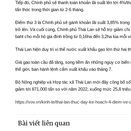
Tiếp đó, Chính phủ sẽ thanh toán khoản lãi suất lên tới 4%/t
tấn thóc trong thời gian từ 2-6 tháng.
Điểm thứ 3 là Chính phủ sẽ gánh khoản lãi suất 3,85% trong 
trở lên. Và cuối cùng, Chính phủ Thái Lan sẽ hỗ trợ giảm ch
baht cho mỗi hộ gia đình trồng từ 0,16ha đến 3,2ha lúa mỗi v
Thái Lan hiện duy trì vị thế nước xuất khẩu gạo lớn thứ hai t
Giá gạo toàn cầu đã tăng, song tiềm ẩn những nguy cơ biến
thế giới, ban hành lệnh cấm xuất khẩu vào tháng 7.
Bộ Nông nghiệp và Hợp tác xã Thái Lan mới đây công bố số l
giảm tới 871.000 tấn so với năm 2022, xuống mức 25,8 triệu t
https://vov.vn/kinh-te/thai-lan-thuc-day-ke-hoach-4-diem-ve
Bài viết liên quan