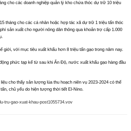
háng cho các doanh nghiệp quản lý kho chứa thóc dự trữ 10 triệu
15 tháng cho các cá nhân hoặc hợp tác xã dự trữ 1 triệu tấn thóc
i phí sản xuất cho người nông dân thông qua khoản trợ cấp 1.000
ụ.
hế giới, với mục tiêu xuất khẩu hơn 8 triệu tấn gạo trong năm nay.
 động phức tạp kể từ sau khi Ấn Độ, nước xuất khẩu gạo hàng đầu
iệu cho thấy sản lượng lúa thu hoạch niên vụ 2023-2024 có thể
ấn, chủ yếu do hiện tượng thời tiết El-Nino.
-du-tru-gao-xuat-khau-post1055734.vov