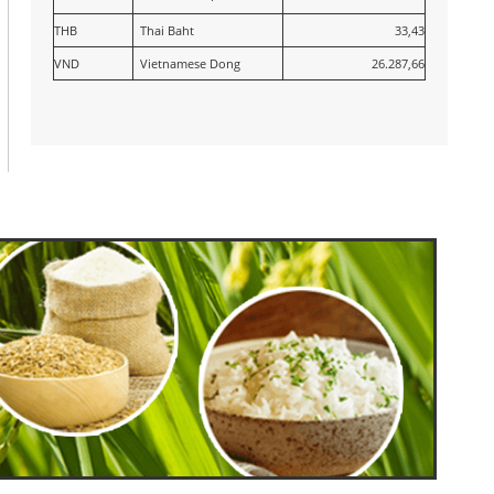
THB
Thai Baht
33,43
VND
Vietnamese Dong
26.287,66