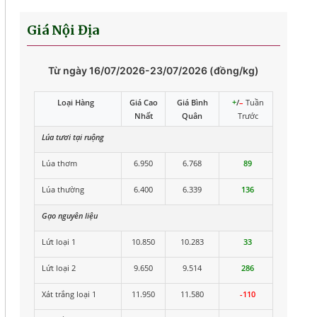
Giá Nội Địa
Từ ngày 16/07/2026-23/07/2026 (đồng/kg)
Loại Hàng
Giá Cao
Giá Bình
+
/
–
Tuần
Nhất
Quân
Trước
Lúa tươi tại ruộng
Lúa thơm
6.950
6.768
89
Lúa thường
6.400
6.339
136
Gạo nguyên liệu
Lứt loại 1
10.850
10.283
33
Lứt loại 2
9.650
9.514
286
Xát trắng loại 1
11.950
11.580
-110