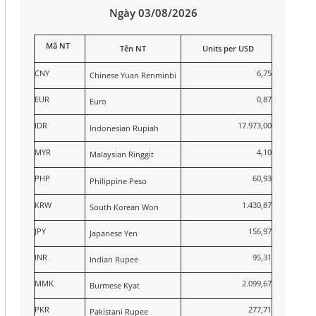
Ngày 03/08/2026
Mã NT
Tên NT
Units per USD
CNY
6,75
Chinese Yuan Renminbi
EUR
0,87
Euro
IDR
17.973,00
Indonesian Rupiah
MYR
4,10
Malaysian Ringgit
PHP
60,93
Philippine Peso
KRW
1.430,87
South Korean Won
JPY
156,97
Japanese Yen
INR
95,31
Indian Rupee
MMK
2.099,67
Burmese Kyat
PKR
277,71
Pakistani Rupee