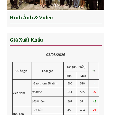
Hình Ảnh & Video
Giá Xuất Khẩu
03/08/2026
Giá (USD/Tấn)
Quốc gia
Loại gạo
+
/
–
Min
Max
Gạo thơm 5% tấm
500
510
–
Jasmine
541
545
-5
Việt Nam
100% tấm
367
371
+5
5% tấm
450
454
-3
Thái Lan