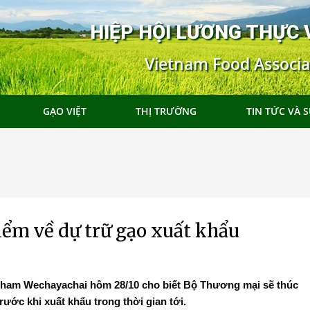
HIỆP HỘI LƯƠNG THỰC 
Vietnam Food Associa
GẠO VIỆT
THỊ TRƯỜNG
TIN TỨC VÀ S
iểm về dự trữ gạo xuất khẩu
ham Wechayachai hôm 28/10 cho biết Bộ Thương mại sẽ thúc
i Hong
Đoàn Xúc tiến Thương mại tại Hong
rước khi xuất khẩu trong thời gian tới.
25
Kong SAR, Trung Quốc 2025