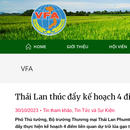
HOME
GIỚI THIỆU
HỘI VIÊN
VFA
Thái Lan thúc đẩy kế hoạch 4 đ
30/10/2023
Tin tham khảo
,
Tin Tức và Sự Kiện
Phó Thủ tướng, Bộ trưởng Thương mại Thái Lan Phumt
ương mại tại
Đoàn Xúc tiến Thương mại tạ
đẩy thực hiện kế hoạch 4 điểm liên quan dự trữ lúa gạo t
ng Quốc 2025
Kong SAR, Trung Quốc 20