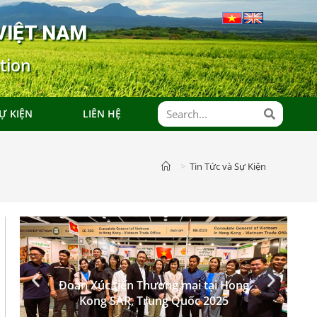
VIỆT NAM
tion
Ự KIỆN
LIÊN HỆ
>
Tin Tức và Sự Kiện
Đoàn Xúc tiến Thương mại tại Hong
Kong SAR, Trung Quốc 2025