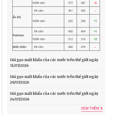
100% tấm
377
381
-5
5% tấm
361
365
–
Ấn Độ
100% tấm
292
296
+1
5% tấm
400
404
+1
Pakistan
100% tấm
312
316
+2
Miến Điện
5% tấm
466
470
–
Giá gạo xuất khẩu của các nước trên thế giới ngày
31/07/2026
Giá gạo xuất khẩu của các nước trên thế giới ngày
29/07/2026
Giá gạo xuất khẩu của các nước trên thế giới ngày
24/07/2026
XEM THÊM