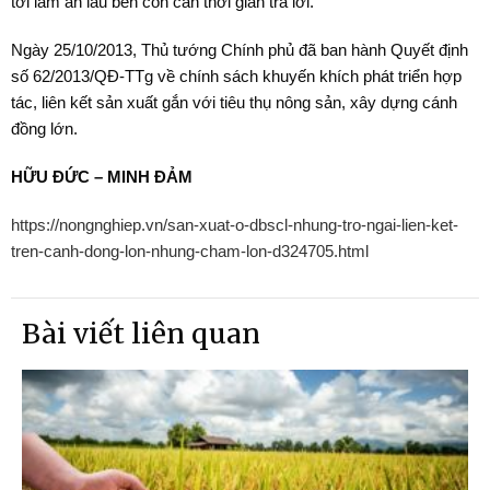
tới làm ăn lâu bền còn cần thời gian trả lời.
Ngày 25/10/2013, Thủ tướng Chính phủ đã ban hành Quyết định
số 62/2013/QĐ-TTg về chính sách khuyến khích phát triển hợp
tác, liên kết sản xuất gắn với tiêu thụ nông sản, xây dựng cánh
đồng lớn.
HỮU ĐỨC – MINH ĐẢM
https://nongnghiep.vn/san-xuat-o-dbscl-nhung-tro-ngai-lien-ket-
tren-canh-dong-lon-nhung-cham-lon-d324705.html
Bài viết liên quan