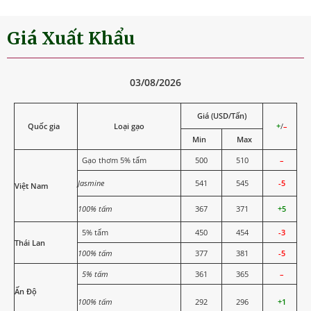
Giá Xuất Khẩu
03/08/2026
Giá (USD/Tấn)
Quốc gia
Loại gạo
+
/
–
Min
Max
Gạo thơm 5% tấm
500
510
–
Jasmine
541
545
-5
Việt Nam
100% tấm
367
371
+5
5% tấm
450
454
-3
Thái Lan
100% tấm
377
381
-5
5% tấm
361
365
–
Ấn Độ
100% tấm
292
296
+1