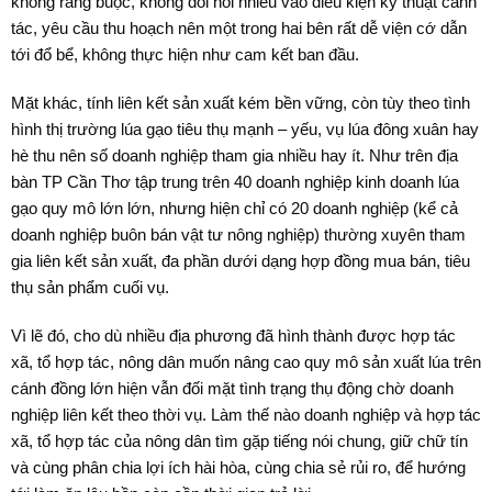
không ràng buộc, không đòi hỏi nhiều vào điều kiện kỹ thuật canh
tác, yêu cầu thu hoạch nên một trong hai bên rất dễ viện cớ dẫn
tới đổ bể, không thực hiện như cam kết ban đầu.
Mặt khác, tính liên kết sản xuất kém bền vững, còn tùy theo tình
hình thị trường lúa gạo tiêu thụ mạnh – yếu, vụ lúa đông xuân hay
hè thu nên số doanh nghiệp tham gia nhiều hay ít. Như trên địa
bàn TP Cần Thơ tập trung trên 40 doanh nghiệp kinh doanh lúa
gạo quy mô lớn lớn, nhưng hiện chỉ có 20 doanh nghiệp (kể cả
doanh nghiệp buôn bán vật tư nông nghiệp) thường xuyên tham
gia liên kết sản xuất, đa phần dưới dạng hợp đồng mua bán, tiêu
thụ sản phẩm cuối vụ.
Vì lẽ đó, cho dù nhiều địa phương đã hình thành được hợp tác
xã, tổ hợp tác, nông dân muốn nâng cao quy mô sản xuất lúa trên
cánh đồng lớn hiện vẫn đối mặt tình trạng thụ động chờ doanh
nghiệp liên kết theo thời vụ. Làm thế nào doanh nghiệp và hợp tác
xã, tổ hợp tác của nông dân tìm gặp tiếng nói chung, giữ chữ tín
và cùng phân chia lợi ích hài hòa, cùng chia sẻ rủi ro, để hướng