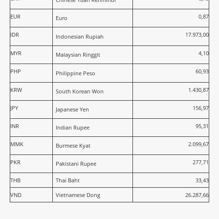
EUR
0,87
Euro
IDR
17.973,00
Indonesian Rupiah
MYR
4,10
Malaysian Ringgit
PHP
60,93
Philippine Peso
KRW
1.430,87
South Korean Won
JPY
156,97
Japanese Yen
INR
95,31
Indian Rupee
MMK
2.099,67
Burmese Kyat
PKR
277,71
Pakistani Rupee
THB
Thai Baht
33,43
VND
Vietnamese Dong
26.287,66