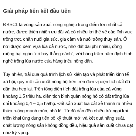
Giải pháp liên kết đầu tiên
ĐBSCL
là vùng sản xuất
nông nghiệp
trọng điểm lớn nhất cả
nước, được thiên nhiên ưu đãi và có nhiều lợi thế về các lĩnh vực
trồng trọt, chăn nuôi gia súc, gia cầm và nuôi trồng thủy sản. Ở
nơi được xem vựa lúa cả nước, nhờ đất đai phì nhiêu, đồng
ruộng bạt ngàn “cò bay thẳng cánh”, với hàng trăm năm định hình
nghề trồng lúa nước của hàng triệu nông dân.
Tuy nhiên, trải qua quá trình lịch sử kiến tạo và phát triển kinh tế
xã hội, quy mô sản xuất nông hộ trên trên đơn vị diện tích đất đã
dần thu hẹp lại. Trên tổng diện tích đất trồng lúa của cả vùng
khoảng 1,5 triệu ha, diện tích bình quân nông hộ có đất trồng lúa
chỉ khoảng 0,4 – 0,5 ha/hộ. Đất sản xuất lúa cắt xẻ thành ra nhiều
thửa ruộng manh mún, nhỏ lẻ. Từ đó dẫn đến nhiều trở ngại khi
triển khai ứng dụng tiến bộ kỹ thuật mới và kết quả năng suất,
chất lượng nông sản không đồng đều, hiệu quả sản xuất chưa đạt
như kỳ vọng.