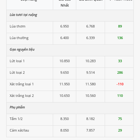
Nhất
Lúa tươi tại ruộng
Lúa thơm
6.950
6.768
89
Lúa thường
6.400
6.339
136
Gạo nguyên liệu
Lứt loại 1
10.850
10.283
33
Lứt loại 2
9.650
9.514
286
Xát trắng loại 1
11.950
11.580
-110
Xát trắng loại 2
10.650
10.560
110
Phụ phẩm
Tấm 1/2
8.350
8.182
75
Cám xát/lau
8.050
7.857
29