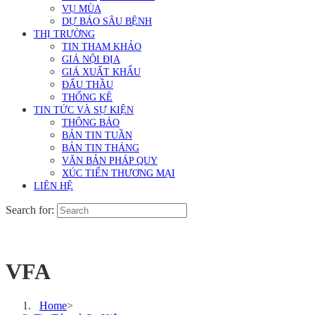
VỤ MÙA
DỰ BÁO SÂU BỆNH
THỊ TRƯỜNG
TIN THAM KHẢO
GIÁ NỘI ĐỊA
GIÁ XUẤT KHẨU
ĐẤU THẦU
THỐNG KÊ
TIN TỨC VÀ SỰ KIỆN
THÔNG BÁO
BẢN TIN TUẦN
BẢN TIN THÁNG
VĂN BẢN PHÁP QUY
XÚC TIẾN THƯƠNG MẠI
LIÊN HỆ
Search for:
VFA
Home
>