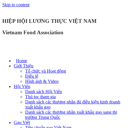
Skip to content
HIỆP HỘI LƯƠNG THỰC VIỆT NAM
Vietnam Food Association
Home
Giới Thiệu
Tổ chức và Hoạt động
Điều lệ
Hình ảnh & Video
Hội Viên
Danh sách Hội Viên
Thủ tục tham gia
Danh sách các thương nhân đủ điều kiện kinh doanh
xuất khẩu gạo
Danh sách các thương nhân xuất khẩu gạo sang thị
trường Trung Quốc
Gạo Việt
Tiêu chuẩn gạo Việt Nam