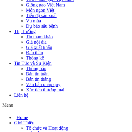
Giống gạo Việt Nam
Món ngon Việt
Tiến độ sản xuất
Vụ mùa
Dự báo sâu bệnh
Thị Trường
Tin tham khảo
Giá nội địa
Giá xuất khẩu
Đấu thầu
Thống kê
Tin Tức và Sự Kiện
Thông báo
Bản tin tuần
Bản tin tháng
Văn bản pháp quy
Xúc tiến thương mại
Liên hệ
Menu
Home
Giới Thiệu
Tổ chức và Hoạt động