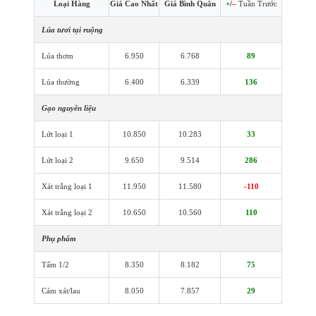
Loại Hàng
Giá Cao Nhất
Giá Bình Quân
+
/
–
Tuần Trước
Lúa tươi tại ruộng
Lúa thơm
6.950
6.768
89
Lúa thường
6.400
6.339
136
Gạo nguyên liệu
Lứt loại 1
10.850
10.283
33
Lứt loại 2
9.650
9.514
286
Xát trắng loại 1
11.950
11.580
-110
Xát trắng loại 2
10.650
10.560
110
Phụ phẩm
Tấm 1/2
8.350
8.182
75
Cám xát/lau
8.050
7.857
29