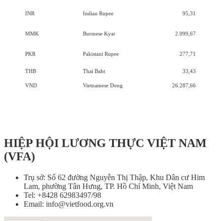
INR
Indian Rupee
95,31
MMK
Burmese Kyat
2.099,67
PKR
Pakistani Rupee
277,71
THB
Thai Baht
33,43
VND
Vietnamese Dong
26.287,66
HIỆP HỘI LƯƠNG THỰC VIỆT NAM
(VFA)
Trụ sở: Số 62 đường Nguyễn Thị Thập, Khu Dân cư Him
Lam, phường Tân Hưng, TP. Hồ Chí Minh, Việt Nam
Tel: +8428 62983497/98
Email: info@vietfood.org.vn