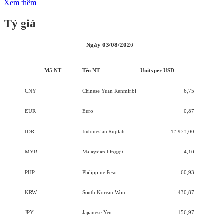
Xem thêm
Tỷ giá
Ngày 03/08/2026
Mã NT
Tên NT
Units per USD
CNY
Chinese Yuan Renminbi
6,75
EUR
Euro
0,87
IDR
Indonesian Rupiah
17.973,00
MYR
Malaysian Ringgit
4,10
PHP
Philippine Peso
60,93
KRW
South Korean Won
1.430,87
JPY
Japanese Yen
156,97