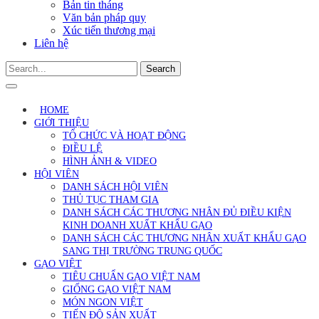
Bản tin tháng
Văn bản pháp quy
Xúc tiến thương mại
Liên hệ
Search
HOME
GIỚI THIỆU
TỔ CHỨC VÀ HOẠT ĐỘNG
ĐIỀU LỆ
HÌNH ẢNH & VIDEO
HỘI VIÊN
DANH SÁCH HỘI VIÊN
THỦ TỤC THAM GIA
DANH SÁCH CÁC THƯƠNG NHÂN ĐỦ ĐIỀU KIỆN
KINH DOANH XUẤT KHẨU GẠO
DANH SÁCH CÁC THƯƠNG NHÂN XUẤT KHẨU GẠO
SANG THỊ TRƯỜNG TRUNG QUỐC
GẠO VIỆT
TIÊU CHUẨN GẠO VIỆT NAM
GIỐNG GẠO VIỆT NAM
MÓN NGON VIỆT
TIẾN ĐỘ SẢN XUẤT