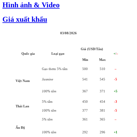
Hình ảnh & Video
Giá xuất khẩu
03/08/2026
Giá (USD/Tấn)
Quốc gia
Loại gạo
+
/
–
Min
Max
Gạo thơm 5% tấm
500
510
–
Jasmine
541
545
-5
Việt Nam
100% tấm
367
371
+5
5% tấm
450
454
-3
Thái Lan
100% tấm
377
381
-5
5% tấm
361
365
–
Ấn Độ
100% tấm
292
296
+1