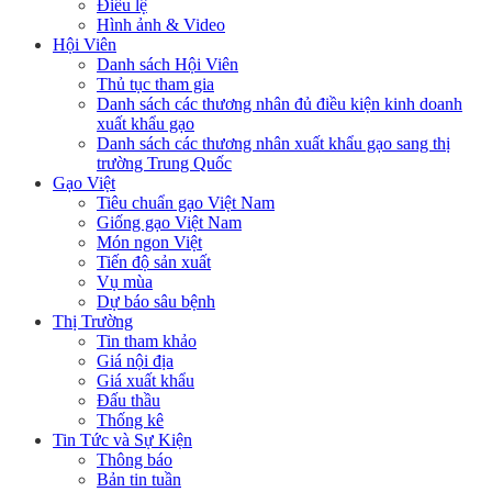
Điều lệ
Hình ảnh & Video
Hội Viên
Danh sách Hội Viên
Thủ tục tham gia
Danh sách các thương nhân đủ điều kiện kinh doanh
xuất khẩu gạo
Danh sách các thương nhân xuất khẩu gạo sang thị
trường Trung Quốc
Gạo Việt
Tiêu chuẩn gạo Việt Nam
Giống gạo Việt Nam
Món ngon Việt
Tiến độ sản xuất
Vụ mùa
Dự báo sâu bệnh
Thị Trường
Tin tham khảo
Giá nội địa
Giá xuất khẩu
Đấu thầu
Thống kê
Tin Tức và Sự Kiện
Thông báo
Bản tin tuần