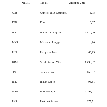
Mã NT
Tên NT
Units per USD
CNY
Chinese Yuan Renminbi
6,75
EUR
Euro
0,87
IDR
Indonesian Rupiah
17.973,00
MYR
Malaysian Ringgit
4,10
PHP
Philippine Peso
60,93
KRW
South Korean Won
1.430,87
JPY
Japanese Yen
156,97
INR
Indian Rupee
95,31
MMK
Burmese Kyat
2.099,67
PKR
Pakistani Rupee
277,71