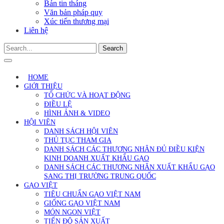
Bản tin tháng
Văn bản pháp quy
Xúc tiến thương mại
Liên hệ
Search
HOME
GIỚI THIỆU
TỔ CHỨC VÀ HOẠT ĐỘNG
ĐIỀU LỆ
HÌNH ẢNH & VIDEO
HỘI VIÊN
DANH SÁCH HỘI VIÊN
THỦ TỤC THAM GIA
DANH SÁCH CÁC THƯƠNG NHÂN ĐỦ ĐIỀU KIỆN
KINH DOANH XUẤT KHẨU GẠO
DANH SÁCH CÁC THƯƠNG NHÂN XUẤT KHẨU GẠO
SANG THỊ TRƯỜNG TRUNG QUỐC
GẠO VIỆT
TIÊU CHUẨN GẠO VIỆT NAM
GIỐNG GẠO VIỆT NAM
MÓN NGON VIỆT
TIẾN ĐỘ SẢN XUẤT