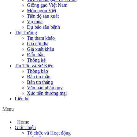
Giống gạo Việt Nam
Món ngon Việt
Tiến độ sản xuất
Vụ mùa
Dự báo sâu bệnh
Thị Trường
Tin tham khảo
Giá nội địa
Giá xuất khẩu
Đấu thầu
Thống kê
Tin Tức và Sự Kiện
Thông báo
Bản tin tuần
Bản tin tháng
Văn bản pháp quy
Xúc tiến thương mại
Liên hệ
Menu
Home
Giới Thiệu
Tổ chức và Hoạt động