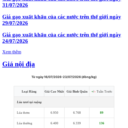
31/07/2026
Giá gạo xuất khẩu của các nước trên thế giới ngày
29/07/2026
Giá gạo xuất khẩu của các nước trên thế giới ngày
24/07/2026
Xem thêm
Giá nội địa
Từ ngày 16/07/2026-23/07/2026 (đồng/kg)
Loại Hàng
Giá Cao Nhất
Giá Bình Quân
+
/
–
Tuần Trước
Lúa tươi tại ruộng
Lúa thơm
6.950
6.768
89
Lúa thường
6.400
6.339
136