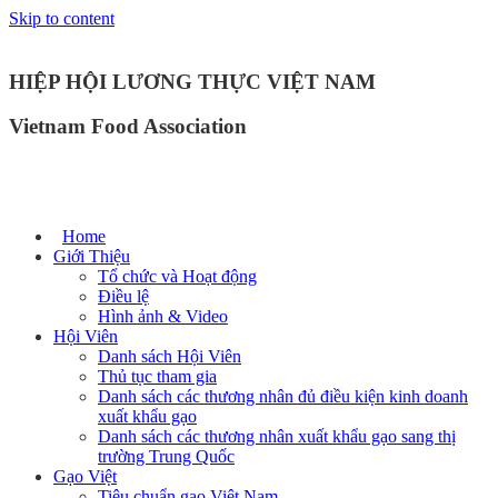
Skip to content
HIỆP HỘI LƯƠNG THỰC VIỆT NAM
Vietnam Food Association
Home
Giới Thiệu
Tổ chức và Hoạt động
Điều lệ
Hình ảnh & Video
Hội Viên
Danh sách Hội Viên
Thủ tục tham gia
Danh sách các thương nhân đủ điều kiện kinh doanh
xuất khẩu gạo
Danh sách các thương nhân xuất khẩu gạo sang thị
trường Trung Quốc
Gạo Việt
Tiêu chuẩn gạo Việt Nam