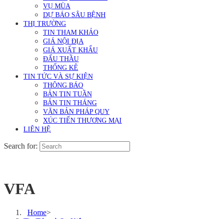
VỤ MÙA
DỰ BÁO SÂU BỆNH
THỊ TRƯỜNG
TIN THAM KHẢO
GIÁ NỘI ĐỊA
GIÁ XUẤT KHẨU
ĐẤU THẦU
THỐNG KÊ
TIN TỨC VÀ SỰ KIỆN
THÔNG BÁO
BẢN TIN TUẦN
BẢN TIN THÁNG
VĂN BẢN PHÁP QUY
XÚC TIẾN THƯƠNG MẠI
LIÊN HỆ
Search for:
VFA
Home
>