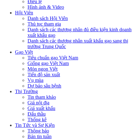
Điều lệ
Hình ảnh & Video
Hội Viên
Danh sách Hội Viên
Thủ tục tham gia
Danh sách các thương nhân đủ điều kiện kinh doanh
xuất khẩu gạo
Danh sách các thương nhân xuất khẩu gạo sang thị
trường Trung Quốc
Gạo Việt
Tiêu chuẩn gạo Việt Nam
Giống gạo Việt Nam
Món ngon Việt
Tiến độ sản xuất
Vụ mùa
Dự báo sâu bệnh
Thị Trường
Tin tham khảo
Giá nội địa
Giá xuất khẩu
Đấu thầu
Thống kê
Tin Tức và Sự Kiện
Thông báo
Bản tin tuần