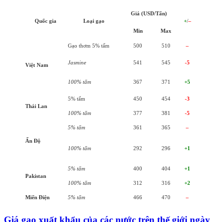
Giá (USD/Tấn)
Quốc gia
Loại gạo
+
/
–
Min
Max
Gạo thơm 5% tấm
500
510
–
Jasmine
541
545
-5
Việt Nam
100% tấm
367
371
+5
5% tấm
450
454
-3
Thái Lan
100% tấm
377
381
-5
5% tấm
361
365
–
Ấn Độ
100% tấm
292
296
+1
5% tấm
400
404
+1
Pakistan
100% tấm
312
316
+2
Miến Điện
5% tấm
466
470
–
Giá gạo xuất khẩu của các nước trên thế giới ngày