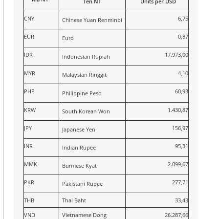
Tên NT
Units per USD
CNY
6,75
Chinese Yuan Renminbi
EUR
0,87
Euro
IDR
17.973,00
Indonesian Rupiah
MYR
4,10
Malaysian Ringgit
PHP
60,93
Philippine Peso
KRW
1.430,87
South Korean Won
JPY
156,97
Japanese Yen
INR
95,31
Indian Rupee
MMK
2.099,67
Burmese Kyat
PKR
277,71
Pakistani Rupee
THB
Thai Baht
33,43
VND
Vietnamese Dong
26.287,66