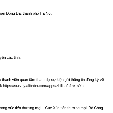
quận Đống Đa, thành phố Hà Nội.
n các tỉnh;
 thành viên quan tâm tham dự sự kiện gửi thông tin đăng ký về
nk
https://survey.alibaba.com/apps/zhiliao/a1re–sYn
rong xúc tiến thương mại – Cục Xúc tiến thương mại, Bộ Công