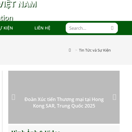
VIỆT NAM
tion
Ự KIỆN
LIÊN HỆ
>
Tin Tức và Sự Kiện
Đoàn Xúc tiến Thương mại tại Hong
Kong SAR, Trung Quốc 2025