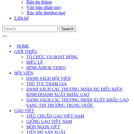
Bản tin tháng
Văn bản pháp quy
Xúc tiến thương mại
Liên hệ
Search
HOME
GIỚI THIỆU
TỔ CHỨC VÀ HOẠT ĐỘNG
ĐIỀU LỆ
HÌNH ẢNH & VIDEO
HỘI VIÊN
DANH SÁCH HỘI VIÊN
THỦ TỤC THAM GIA
DANH SÁCH CÁC THƯƠNG NHÂN ĐỦ ĐIỀU KIỆN
KINH DOANH XUẤT KHẨU GẠO
DANH SÁCH CÁC THƯƠNG NHÂN XUẤT KHẨU GẠO
SANG THỊ TRƯỜNG TRUNG QUỐC
GẠO VIỆT
TIÊU CHUẨN GẠO VIỆT NAM
GIỐNG GẠO VIỆT NAM
MÓN NGON VIỆT
TIẾN ĐỘ SẢN XUẤT