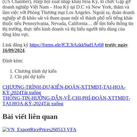
(US Chamber), Hiệp hội xuất nhập khẩu Hoa Kỳ, tổ chức Gặp gỡ
doanh nghiệp Việt Nam – Hoa Kỳ tại D.C và New York, thăm và
làm việc với Phòng Thương mại Los Angeles. Ngoài ra, đoàn doanh
nghiệp sẽ đi khảo sát và tham quan một số thành phố nổi tiếng khác
thuộc tiểu Pennsylvania, Nevada, California… để tìm hiểu thông tin
thị trường, thực tiễn kinh doanh và thị hiếu người tiêu dùng của
từng khu vực.
Link đăng ký
https://forms.gle/fCE3tAzkk9ad1Ar68
trước ngày
16/09/2024
.
Đính kèm:
Chương trình dự kiến
Chi phí dự kiến
CHƯƠNG-TRÌNH-DỰ-KIẾN-ĐOÀN-XTTMĐT-TẠI-HOA-
KỲ-2024
Tải xuống
THÔNG-TIN-HƯỚNG-DẪN-VỀ-CHI-PHÍ-ĐOÀN-XTTMĐT-
TẠI-HOA-KỲ-2024
Tải xuống
Bài viết liên quan