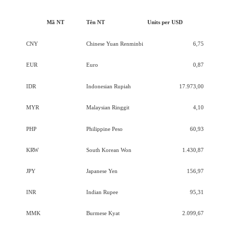
Mã NT
Tên NT
Units per USD
CNY
Chinese Yuan Renminbi
6,75
EUR
Euro
0,87
IDR
Indonesian Rupiah
17.973,00
MYR
Malaysian Ringgit
4,10
PHP
Philippine Peso
60,93
KRW
South Korean Won
1.430,87
JPY
Japanese Yen
156,97
INR
Indian Rupee
95,31
MMK
Burmese Kyat
2.099,67