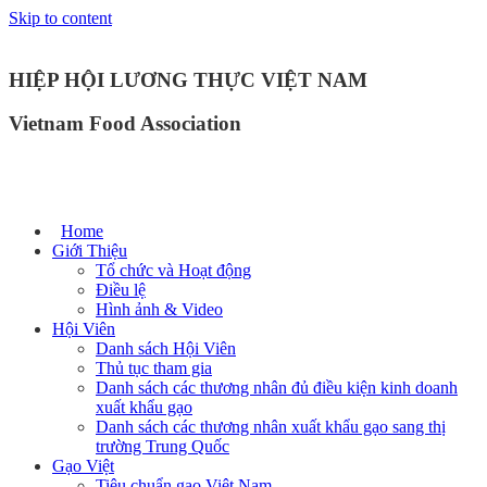
Skip to content
HIỆP HỘI LƯƠNG THỰC VIỆT NAM
Vietnam Food Association
Home
Giới Thiệu
Tổ chức và Hoạt động
Điều lệ
Hình ảnh & Video
Hội Viên
Danh sách Hội Viên
Thủ tục tham gia
Danh sách các thương nhân đủ điều kiện kinh doanh
xuất khẩu gạo
Danh sách các thương nhân xuất khẩu gạo sang thị
trường Trung Quốc
Gạo Việt
Tiêu chuẩn gạo Việt Nam