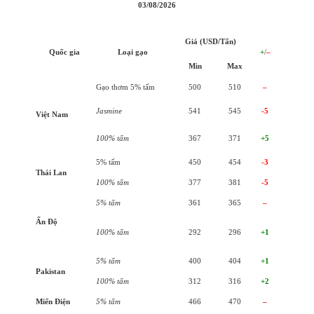
03/08/2026
Giá (USD/Tấn)
Quốc gia
Loại gạo
+
/
–
Min
Max
Gạo thơm 5% tấm
500
510
–
Jasmine
541
545
-5
Việt Nam
100% tấm
367
371
+5
5% tấm
450
454
-3
Thái Lan
100% tấm
377
381
-5
5% tấm
361
365
–
Ấn Độ
100% tấm
292
296
+1
5% tấm
400
404
+1
Pakistan
100% tấm
312
316
+2
Miến Điện
5% tấm
466
470
–