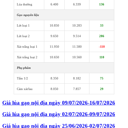
Lúa thường
6.400
6.339
136
Gạo nguyên liệu
Lứt loại 1
10.850
10.283
33
Lứt loại 2
9.650
9.514
286
Xát trắng loại 1
11.950
11.580
-110
Xát trắng loại 2
10.650
10.560
110
Phụ phẩm
Tấm 1/2
8.350
8.182
75
Cám xát/lau
8.050
7.857
29
Giá lúa gạo nội địa ngày 09/07/2026-16/07/2026
Giá lúa gạo nội địa ngày 02/07/2026-09/07/2026
Giá lúa gạo nội địa ngày 25/06/2026-02/07/2026