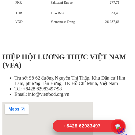
PKR
Pakistani Rupee
277,71
THB
Thai Baht
33,43
VND
Vietnamese Dong
26.287,66
HIỆP HỘI LƯƠNG THỰC VIỆT NAM
(VFA)
Trụ sở: Số 62 đường Nguyễn Thị Thập, Khu Dân cư Him
Lam, phường Tân Hưng, TP. Hồ Chí Minh, Việt Nam
Tel: +8428 62983497/98
Email: info@vietfood.org.vn
+8428 62983497