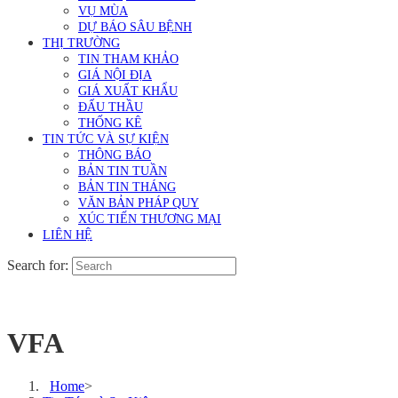
VỤ MÙA
DỰ BÁO SÂU BỆNH
THỊ TRƯỜNG
TIN THAM KHẢO
GIÁ NỘI ĐỊA
GIÁ XUẤT KHẨU
ĐẤU THẦU
THỐNG KÊ
TIN TỨC VÀ SỰ KIỆN
THÔNG BÁO
BẢN TIN TUẦN
BẢN TIN THÁNG
VĂN BẢN PHÁP QUY
XÚC TIẾN THƯƠNG MẠI
LIÊN HỆ
Search for:
VFA
Home
>