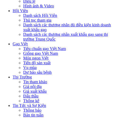
Điều lệ
Hình ảnh & Video
Hội Viên
Danh sách Hội Viên
Thủ tục tham gia
Danh sách các thương nhân đủ điều kiện kinh doanh
xuất khẩu gạo
Danh sách các thương nhân xuất khẩu gạo sang thị
trường Trung Quốc
Gạo Việt
Tiêu chuẩn gạo Việt Nam
Giống gạo Việt Nam
Món ngon Việt
Tiến độ sản xuất
Vụ mùa
Dự báo sâu bệnh
Thị Trường
Tin tham khảo
Giá nội địa
Giá xuất khẩu
Đấu thầu
Thống kê
Tin Tức và Sự Kiện
Thông báo
Bản tin tuần