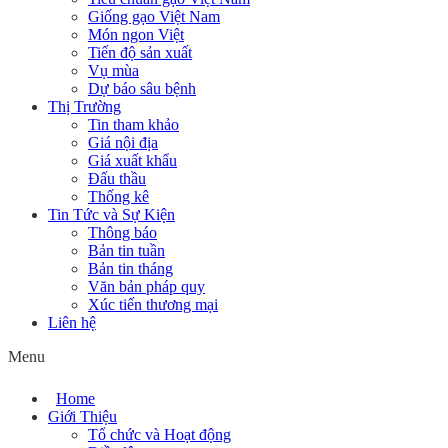
Giống gạo Việt Nam
Món ngon Việt
Tiến độ sản xuất
Vụ mùa
Dự báo sâu bệnh
Thị Trường
Tin tham khảo
Giá nội địa
Giá xuất khẩu
Đấu thầu
Thống kê
Tin Tức và Sự Kiện
Thông báo
Bản tin tuần
Bản tin tháng
Văn bản pháp quy
Xúc tiến thương mại
Liên hệ
Menu
Home
Giới Thiệu
Tổ chức và Hoạt động