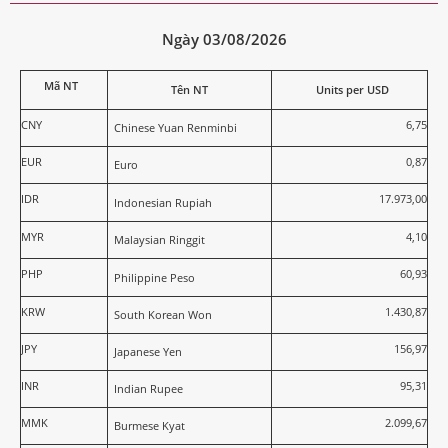
Ngày 03/08/2026
Mã NT
Tên NT
Units per USD
CNY
6,75
Chinese Yuan Renminbi
EUR
0,87
Euro
IDR
17.973,00
Indonesian Rupiah
MYR
4,10
Malaysian Ringgit
PHP
60,93
Philippine Peso
KRW
1.430,87
South Korean Won
JPY
156,97
Japanese Yen
INR
95,31
Indian Rupee
MMK
2.099,67
Burmese Kyat