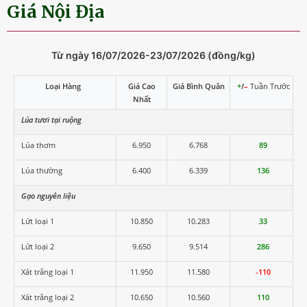
Giá Nội Địa
Từ ngày 16/07/2026-23/07/2026 (đồng/kg)
Loại Hàng
Giá Cao
Giá Bình Quân
+
/
–
Tuần Trước
Nhất
Lúa tươi tại ruộng
Lúa thơm
6.950
6.768
89
Lúa thường
6.400
6.339
136
Gạo nguyên liệu
Lứt loại 1
10.850
10.283
33
Lứt loại 2
9.650
9.514
286
Xát trắng loại 1
11.950
11.580
-110
Xát trắng loại 2
10.650
10.560
110