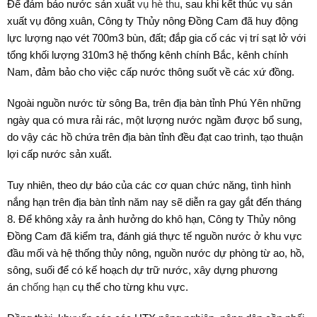
Để đảm bảo nước sản xuất
vụ hè thu
, sau khi kết thúc vụ sản
xuất vụ đông xuân, Công ty Thủy nông Đồng Cam đã huy động
lực lượng nạo vét 700m3 bùn, đất; đắp gia cố các vị trí sạt lở với
tổng khối lượng 310m3 hệ thống kênh chính Bắc, kênh chính
Nam, đảm bảo cho việc cấp nước thông suốt về các xứ đồng.
Ngoài nguồn nước từ sông Ba, trên địa bàn tỉnh Phú Yên những
ngày qua có mưa rải rác, một lượng nước ngầm được bổ sung,
do vậy các hồ chứa trên địa bàn tỉnh đều đạt cao trình, tạo thuận
lợi cấp nước sản xuất.
Tuy nhiên, theo dự báo của các cơ quan chức năng, tình hình
nắng hạn trên địa bàn tỉnh năm nay sẽ diễn ra gay gắt đến tháng
8. Để không xảy ra ảnh hưởng do khô hạn, Công ty Thủy nông
Đồng Cam đã kiểm tra, đánh giá thực tế nguồn nước ở khu vực
đầu mối và hệ thống thủy nông, nguồn nước dự phòng từ ao, hồ,
sông, suối để có kế hoạch dự trữ nước, xây dựng phương
án
chống hạn
cụ thể cho từng khu vực.