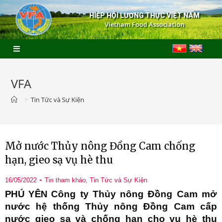
HIỆP HỘI LƯƠNG THỰC VIỆT NAM
Vietnam Food Association
VFA
>
Tin Tức và Sự Kiện
Mở nước Thủy nông Đồng Cam chống
hạn, gieo sạ vụ hè thu
16/05/2022
Tin tham khảo
,
Tin Tức và Sự Kiện
PHÚ YÊN
Công ty Thủy nông Đồng Cam mở
nước hệ thống Thủy nông Đồng Cam cấp
nước gieo sạ và chống hạn cho vụ hè thu