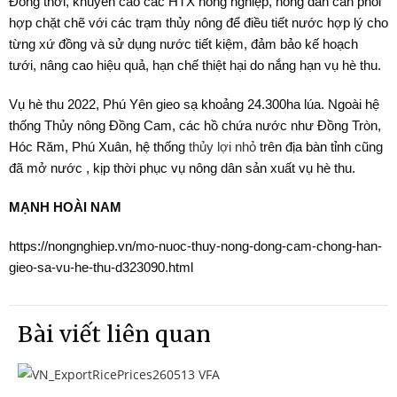
Đồng thời, khuyến cáo các HTX nông nghiệp, nông dân cần phối
hợp chặt chẽ với các trạm thủy nông để điều tiết nước hợp lý cho
từng xứ đồng và sử dụng nước tiết kiệm, đảm bảo kế hoạch
tưới, nâng cao hiệu quả, hạn chế thiệt hại do nắng hạn vụ hè thu.
Vụ hè thu 2022, Phú Yên gieo sạ khoảng 24.300ha lúa. Ngoài hệ
thống Thủy nông Đồng Cam, các hồ chứa nước như Đồng Tròn,
Hóc Răm, Phú Xuân, hệ thống
thủy lợi nhỏ
trên địa bàn tỉnh cũng
đã mở nước , kịp thời phục vụ nông dân sản xuất vụ hè thu.
MẠNH HOÀI NAM
https://nongnghiep.vn/mo-nuoc-thuy-nong-dong-cam-chong-han-
gieo-sa-vu-he-thu-d323090.html
Bài viết liên quan