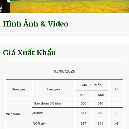
Trung Quốc 2025
Hình Ảnh & Video
Giá Xuất Khẩu
03/08/2026
Giá (USD/Tấn)
Quốc gia
Loại gạo
+
/
–
Min
Max
Gạo thơm 5% tấm
500
510
–
Jasmine
541
545
-5
Việt Nam
100% tấm
367
371
+5