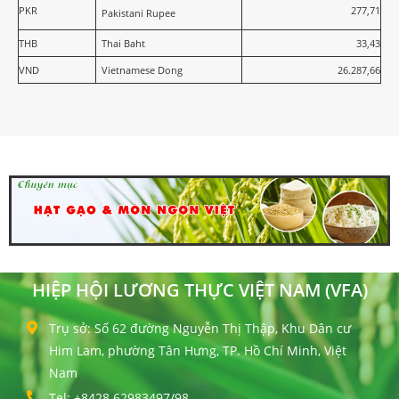
PKR
277,71
Pakistani Rupee
THB
Thai Baht
33,43
VND
Vietnamese Dong
26.287,66
HIỆP HỘI LƯƠNG THỰC VIỆT NAM (VFA)
Trụ sở: Số 62 đường Nguyễn Thị Thập, Khu Dân cư
Him Lam, phường Tân Hưng, TP. Hồ Chí Minh, Việt
Nam
Tel: +8428 62983497/98