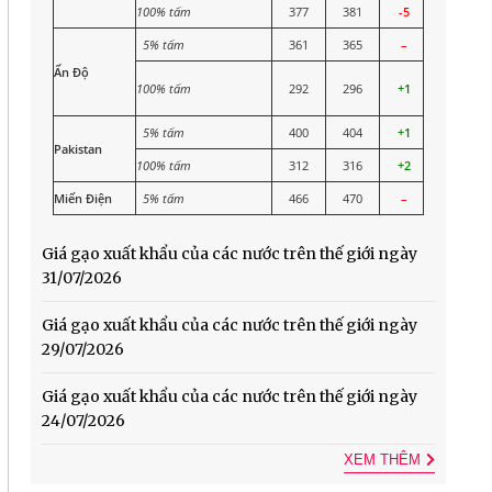
100% tấm
377
381
-5
5% tấm
361
365
–
Ấn Độ
100% tấm
292
296
+1
5% tấm
400
404
+1
Pakistan
100% tấm
312
316
+2
Miến Điện
5% tấm
466
470
–
Giá gạo xuất khẩu của các nước trên thế giới ngày
31/07/2026
Giá gạo xuất khẩu của các nước trên thế giới ngày
29/07/2026
Giá gạo xuất khẩu của các nước trên thế giới ngày
24/07/2026
XEM THÊM