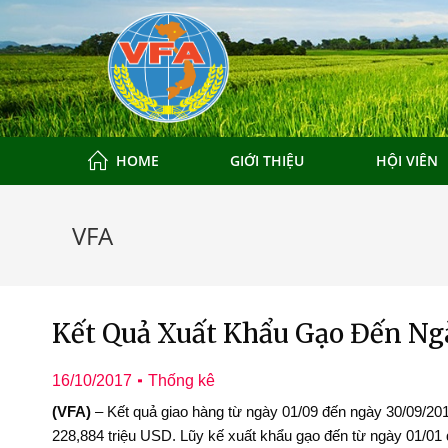
HOME
GIỚI THIỆU
HỘI VIÊN
VFA
Kết Quả Xuất Khẩu Gạo Đến Ng
16/10/2017
Thống kê
ương mại tại
Đoàn Xúc tiến Thương mại 
(VFA)
– Kết quả giao hàng từ ngày 01/09 đến ngày 30/09/2017 
ng Quốc 2025
Quảng Châu, Trung Quốc 2
228,884 triệu USD. Lũy kế xuất khẩu gạo đến từ ngày 01/01 đ