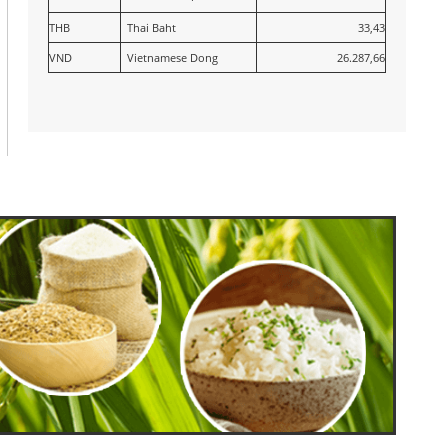
THB
Thai Baht
33,43
VND
Vietnamese Dong
26.287,66