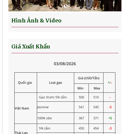
Hình Ảnh & Video
Giá Xuất Khẩu
03/08/2026
Giá (USD/Tấn)
Quốc gia
Loại gạo
+
/
–
Min
Max
Gạo thơm 5% tấm
500
510
–
Jasmine
541
545
-5
Việt Nam
100% tấm
367
371
+5
5% tấm
450
454
-3
Thái Lan