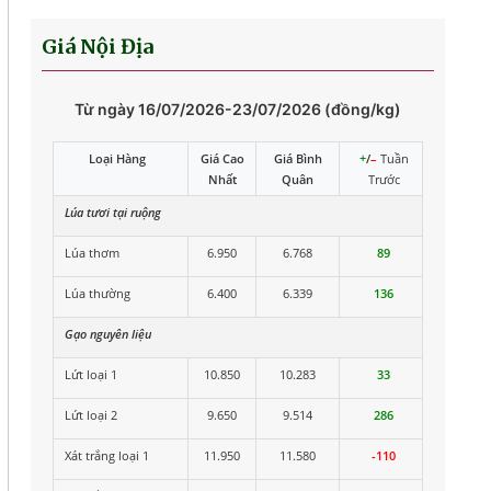
Giá Nội Địa
Từ ngày 16/07/2026-23/07/2026 (đồng/kg)
Loại Hàng
Giá Cao
Giá Bình
+
/
–
Tuần
Nhất
Quân
Trước
Lúa tươi tại ruộng
Lúa thơm
6.950
6.768
89
Lúa thường
6.400
6.339
136
Gạo nguyên liệu
Lứt loại 1
10.850
10.283
33
Lứt loại 2
9.650
9.514
286
Xát trắng loại 1
11.950
11.580
-110