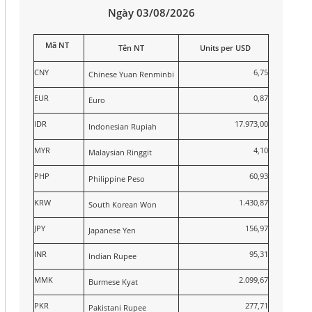
Ngày 03/08/2026
Mã NT
Tên NT
Units per USD
CNY
6,75
Chinese Yuan Renminbi
EUR
0,87
Euro
IDR
17.973,00
Indonesian Rupiah
MYR
4,10
Malaysian Ringgit
PHP
60,93
Philippine Peso
KRW
1.430,87
South Korean Won
JPY
156,97
Japanese Yen
INR
95,31
Indian Rupee
MMK
2.099,67
Burmese Kyat
PKR
277,71
Pakistani Rupee