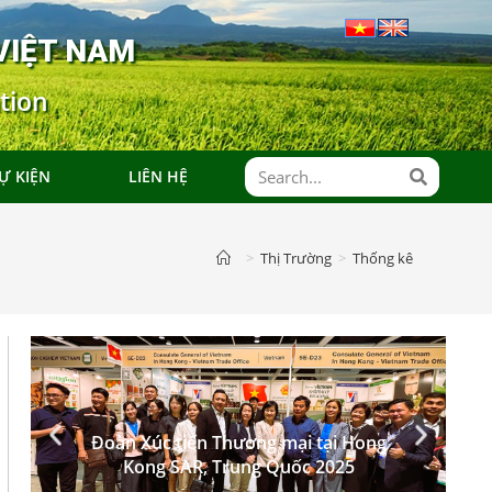
VIỆT NAM
tion
Ự KIỆN
LIÊN HỆ
>
Thị Trường
>
Thống kê
Đoàn Xúc tiến Thương mại tại Hong
Kong SAR, Trung Quốc 2025