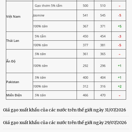
Gạo thơm 5% tấm
500
510
–
Jasmine
541
545
-5
Việt Nam
100% tấm
367
371
+5
5% tấm
450
454
-3
Thái Lan
100% tấm
377
381
-5
5% tấm
361
365
–
Ấn Độ
100% tấm
292
296
+1
5% tấm
400
404
+1
Pakistan
100% tấm
312
316
+2
Miến Điện
5% tấm
466
470
–
Giá gạo xuất khẩu của các nước trên thế giới ngày 31/07/2026
Giá gạo xuất khẩu của các nước trên thế giới ngày 29/07/2026