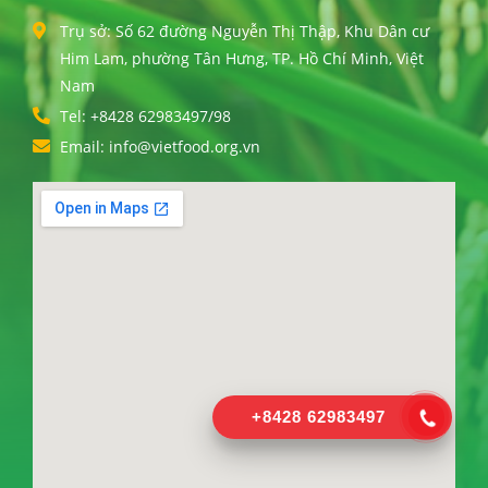
Trụ sở: Số 62 đường Nguyễn Thị Thập, Khu Dân cư
Him Lam, phường Tân Hưng, TP. Hồ Chí Minh, Việt
Nam
Tel: +8428 62983497/98
Email: info@vietfood.org.vn
+8428 62983497