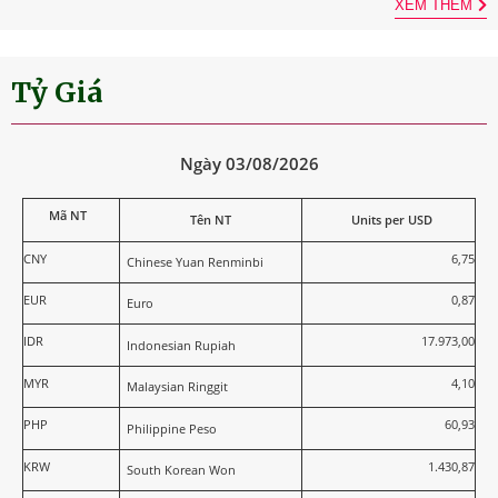
XEM THÊM
Tỷ Giá
Ngày 03/08/2026
Mã NT
Tên NT
Units per USD
CNY
6,75
Chinese Yuan Renminbi
EUR
0,87
Euro
IDR
17.973,00
Indonesian Rupiah
MYR
4,10
Malaysian Ringgit
PHP
60,93
Philippine Peso
KRW
1.430,87
South Korean Won