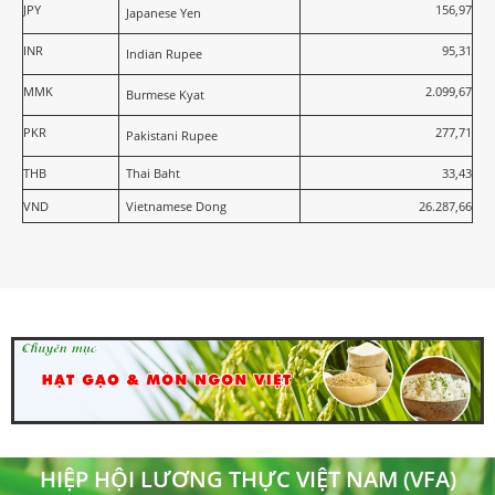
JPY
156,97
Japanese Yen
INR
95,31
Indian Rupee
MMK
2.099,67
Burmese Kyat
PKR
277,71
Pakistani Rupee
THB
Thai Baht
33,43
VND
Vietnamese Dong
26.287,66
HIỆP HỘI LƯƠNG THỰC VIỆT NAM (VFA)