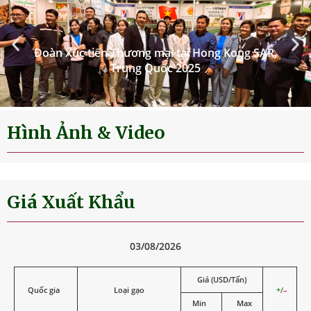
Đoàn Xúc tiến Thương mại tại Hong Kong SAR,
Trung Quốc 2025
Hình Ảnh & Video
Giá Xuất Khẩu
03/08/2026
Giá (USD/Tấn)
Quốc gia
Loại gạo
+
/
–
Min
Max