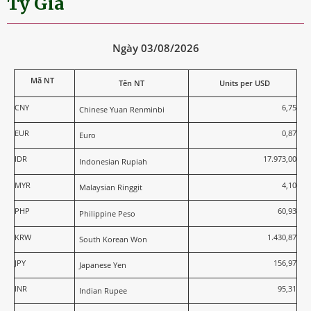
Tỷ Giá
Ngày 03/08/2026
Mã NT
Tên NT
Units per USD
CNY
6,75
Chinese Yuan Renminbi
EUR
0,87
Euro
IDR
17.973,00
Indonesian Rupiah
MYR
4,10
Malaysian Ringgit
PHP
60,93
Philippine Peso
KRW
1.430,87
South Korean Won
JPY
156,97
Japanese Yen
INR
95,31
Indian Rupee