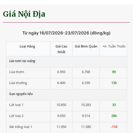
Giá Nội Địa
Từ ngày 16/07/2026-23/07/2026 (đồng/kg)
Loại Hàng
Giá Cao
Giá Bình Quân
+
/
–
Tuần Trước
Nhất
Lúa tươi tại ruộng
Lúa thơm
6.950
6.768
89
Lúa thường
6.400
6.339
136
Gạo nguyên liệu
Lứt loại 1
10.850
10.283
33
Lứt loại 2
9.650
9.514
286
Xát trắng loại 1
11.950
11.580
-110