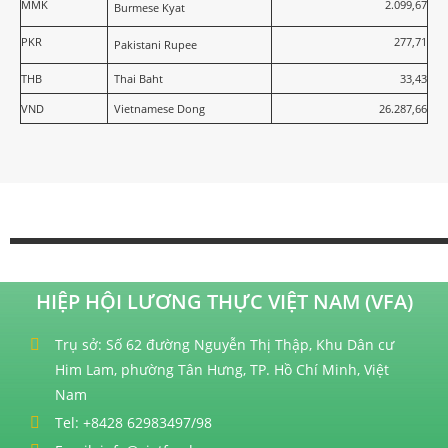
MMK
2.099,67
Burmese Kyat
PKR
277,71
Pakistani Rupee
THB
Thai Baht
33,43
VND
Vietnamese Dong
26.287,66
HIỆP HỘI LƯƠNG THỰC VIỆT NAM (VFA)
Trụ sở: Số 62 đường Nguyễn Thị Thập, Khu Dân cư
Him Lam, phường Tân Hưng, TP. Hồ Chí Minh, Việt
Nam
Tel: +8428 62983497/98