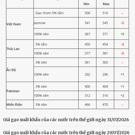
Min
Max
Gạo thơm 5% tấm
500
510
–
Jasmine
541
545
-5
Việt Nam
100% tấm
367
371
+5
5% tấm
450
454
-3
Thái Lan
100% tấm
377
381
-5
5% tấm
361
365
–
Ấn Độ
100% tấm
292
296
+1
5% tấm
400
404
+1
Pakistan
100% tấm
312
316
+2
Miến Điện
5% tấm
466
470
–
Giá gạo xuất khẩu của các nước trên thế giới ngày 31/07/2026
Giá gạo xuất khẩu của các nước trên thế giới ngày 29/07/2026