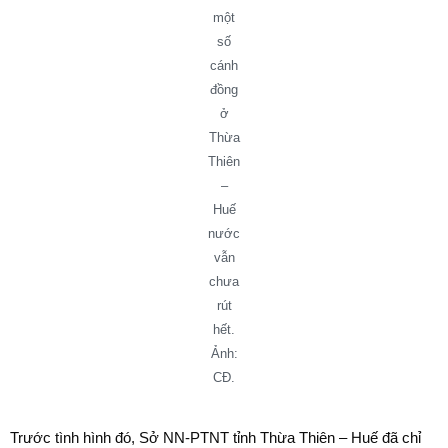
một
số
cánh
đồng
ở
Thừa
Thiên
–
Huế
nước
vẫn
chưa
rút
hết.
Ảnh:
CĐ.
Trước tình hình đó, Sở NN-PTNT tỉnh Thừa Thiên – Huế đã chỉ