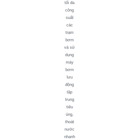
tối đa
công
suất
các
trạm
bơm
và sử
dụng
máy
bơm
lưu
động
tập
trung
tiêu
úng,
thoát
nước
nhanh