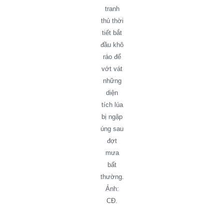
tranh
thủ thời
tiết bắt
đầu khô
ráo để
vớt vát
những
diện
tích lúa
bị ngập
úng sau
đợt
mưa
bất
thường.
Ảnh:
CĐ.