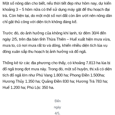
Một số nông dân cho biết, nếu thời tiết đẹp như hôm nay, dự kiến
khoảng 3 – 5 hôm nữa có thể sử dụng máy gặt để thu hoạch đại
trà. Còn hiện tại, do một một số nơi đất còn ẩm ướt nên nông dân
chỉ gặt thủ công với diện tích không đáng kể.
Trước đó, do ảnh hưởng của không khí lạnh, từ đêm 30/4 đến
ngày 2/5, trên địa bàn tỉnh Thừa Thiên – Huế xuất hiện mưa vừa,
mưa to, có nơi mưa rất to và dông, khiến nhiều diện tích lúa vụ
đông xuân sắp thu hoạch bị ảnh hưởng và đổ ngã.
Thống kê từ các địa phương cho thấy, có khoảng 7.813 ha lúa bị
đổ ngã trong đợt mưa này. Trong đó, một số huyện, thị xã có diện
tích đổ ngã lớn như Phú Vang 1.800 ha; Phong Điền 1.500ha;
Hương Thủy 1.350 ha; Quảng Điền 830 ha; Hương Trà 783 ha;
Huế 1.200 ha; Phú Lộc 350 ha.
Đến
ngày
4/5,