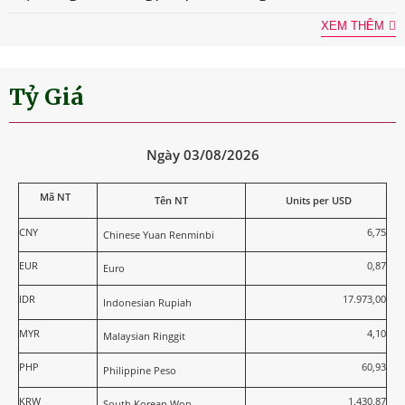
XEM THÊM
Tỷ Giá
Ngày 03/08/2026
Mã NT
Tên NT
Units per USD
CNY
6,75
Chinese Yuan Renminbi
EUR
0,87
Euro
IDR
17.973,00
Indonesian Rupiah
MYR
4,10
Malaysian Ringgit
PHP
60,93
Philippine Peso
KRW
1.430,87
South Korean Won