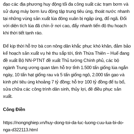
đạo các địa phương huy động tối đa công suất các trạm bơm và
sử dụng máy bơm lưu động tập trung tiêu úng, thoát nước nhanh
tại những vùng sản xuất lúa đông xuân bị ngập úng, đổ ngã. Đối
với diện tích lúa đã chín ở nơi cao, đẩy nhanh tiến độ thu hoạch
khi thời tiết tạnh ráo.
Để kịp thời hỗ trợ bà con nông dân khắc phục khó khăn, đảm bảo
kế hoạch sản xuất vụ hè thu sắp tới, tỉnh Thừa Thiên – Huế đang
đề xuất Bộ NN-PTNT đề xuất Thủ tướng Chính phủ, các bộ
ngành Trung ương quan tâm hỗ trợ tỉnh 1.500 tấn giống lúa ngắn
ngày, 10 tấn hạt giống rau và 5 tấn giống ngô, 2.000 tấn gạo và
kinh phí tiêu úng khoảng 7 tỷ đồng; hỗ trợ 100 tỷ đồng để tu bổ,
sửa chữa các công trình dân sinh, thủy lợi, đê điều phục sản
xuất.
Công Điền
https://nongnghiep.vn/huy-dong-toi-da-luc-luong-cuu-lua-bi-do-
nga-d322113.html