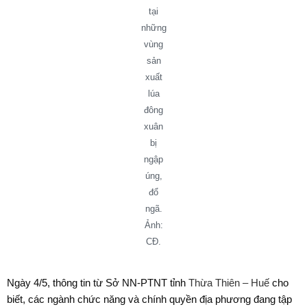
tại
những
vùng
sản
xuất
lúa
đông
xuân
bị
ngập
úng,
đổ
ngã.
Ảnh:
CĐ.
Ngày 4/5, thông tin từ Sở NN-PTNT tỉnh
Thừa Thiên – Huế
cho
biết, các ngành chức năng và chính quyền địa phương đang tập