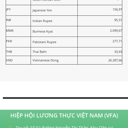
JPY
156,97
Japanese Yen
INR
95,31
Indian Rupee
MMK
2.099,67
Burmese Kyat
PKR
277,71
Pakistani Rupee
THB
Thai Baht
33,43
VND
Vietnamese Dong
26.287,66
HIỆP HỘI LƯƠNG THỰC VIỆT NAM (VFA)
Trụ sở: Số 62 đường Nguyễn Thị Thập, Khu Dân cư