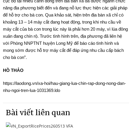
cục bộ tại nhiều cánh đồng trên địa bàn xã đã được ngành chức
năng địa phương biết đến và đang nỗ lực thực hiện các giải pháp
để hỗ trợ cho bà con. Qua khảo sát, hiện trên địa bàn xã chỉ có
khoảng 13 – 14 máy cắt đang hoạt động, trong khi nhu cầu về
máy cắt của bà con trong lúc này là phải hơn 20 máy, vì lúa đông
xuân đang chín rộ. Trước tình hình trên, địa phương đã liên hệ
với Phòng NNPTNT huyện Long Mỹ để báo cáo tình hình và
mong sớm được hỗ trợ máy cắt để đáp ứng nhu cầu cấp bách
cho bà con”.
HỒ THẢO
https://laodong.vn/xa-hoi/hau-giang-lua-chin-rap-dong-nong-dan-
nhu-ngoi-tren-lua-1031369.ldo
Bài viết liên quan