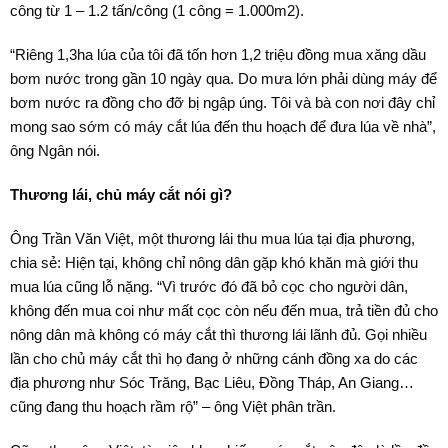
công từ 1 – 1.2 tấn/công (1 công = 1.000m2).
“Riêng 1,3ha lúa của tôi đã tốn hơn 1,2 triệu đồng mua xăng dầu
bơm nước trong gần 10 ngày qua. Do mưa lớn phải dùng máy để
bơm nước ra đồng cho đỡ bị ngập úng. Tôi và bà con nơi đây chỉ
mong sao sớm có máy cắt lúa đến thu hoạch để đưa lúa về nhà”,
ông Ngân nói.
Thương lái, chủ máy cắt nói gì?
Ông Trần Văn Việt, một thương lái thu mua lúa tại địa phương,
chia sẻ: Hiện tại, không chỉ nông dân gặp khó khăn mà giới thu
mua lúa cũng lỗ nặng. “Vì trước đó đã bỏ cọc cho người dân,
không đến mua coi như mất cọc còn nếu đến mua, trả tiền đủ cho
nông dân mà không có máy cắt thì thương lái lãnh đủ. Gọi nhiều
lần cho chủ máy cắt thì họ đang ở những cánh đồng xa do các
địa phương như Sóc Trăng, Bạc Liêu, Đồng Tháp, An Giang…
cũng đang thu hoạch rầm rộ” – ông Việt phân trần.