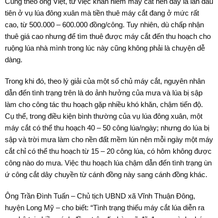
Cũng theo ông Việt, từ việc khan hiếm máy cắt nên đây là lần đầu
tiên ở vụ lúa đông xuân mà tiền thuê máy cắt đang ở mức rất
cao, từ 500.000 – 600.000 đồng/công. Tuy nhiên, dù chấp nhận
thuê giá cao nhưng để tìm thuê được máy cắt đến thu hoạch cho
ruộng lúa nhà mình trong lúc này cũng không phải là chuyện dễ
dàng.
Trong khi đó, theo lý giải của một số chủ máy cắt, nguyên nhân
dẫn đến tình trạng trên là do ảnh hưởng của mưa và lúa bị sập
làm cho công tác thu hoạch gặp nhiều khó khăn, chậm tiến độ.
Cụ thể, trong điều kiện bình thường của vụ lúa đông xuân, một
máy cắt có thể thu hoạch 40 – 50 công lúa/ngày; nhưng do lúa bị
sập và trời mưa làm cho nền đất mềm lún nên mỗi ngày một máy
cắt chỉ có thể thu hoạch từ 15 – 20 công lúa, có hôm không được
công nào do mưa. Việc thu hoạch lúa chậm dẫn đến tình trạng ùn
ứ công cắt dây chuyền từ cánh đồng này sang cánh đồng khác.
Ông Trần Đình Tuấn – Chủ tịch UBND xã Vĩnh Thuận Đông,
huyện Long Mỹ – cho biết: “Tình trạng thiếu máy cắt lúa diễn ra