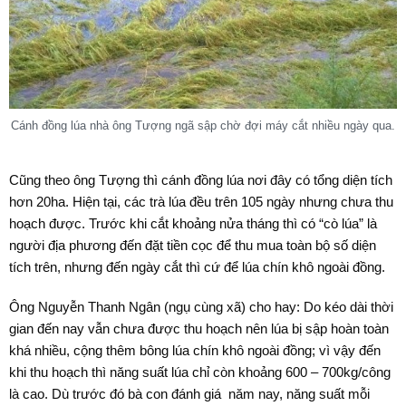
Cánh đồng lúa nhà ông Tượng ngã sập chờ đợi máy cắt nhiều ngày qua.
Cũng theo ông Tượng thì cánh đồng lúa nơi đây có tổng diện tích
hơn 20ha. Hiện tại, các trà lúa đều trên 105 ngày nhưng chưa thu
hoạch được. Trước khi cắt khoảng nửa tháng thì có “cò lúa” là
người địa phương đến đặt tiền cọc để thu mua toàn bộ số diện
tích trên, nhưng đến ngày cắt thì cứ để lúa chín khô ngoài đồng.
Ông Nguyễn Thanh Ngân (ngụ cùng xã) cho hay: Do kéo dài thời
gian đến nay vẫn chưa được thu hoạch nên lúa bị sập hoàn toàn
khá nhiều, cộng thêm bông lúa chín khô ngoài đồng; vì vậy đến
khi thu hoạch thì năng suất lúa chỉ còn khoảng 600 – 700kg/công
là cao. Dù trước đó bà con đánh giá năm nay, năng suất mỗi