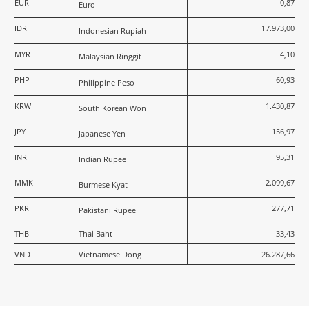
EUR
0,87
Euro
IDR
17.973,00
Indonesian Rupiah
MYR
4,10
Malaysian Ringgit
PHP
60,93
Philippine Peso
KRW
1.430,87
South Korean Won
JPY
156,97
Japanese Yen
INR
95,31
Indian Rupee
MMK
2.099,67
Burmese Kyat
PKR
277,71
Pakistani Rupee
THB
Thai Baht
33,43
VND
Vietnamese Dong
26.287,66