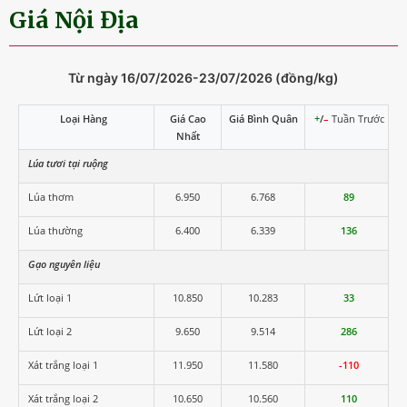
Giá Nội Địa
Từ ngày 16/07/2026-23/07/2026 (đồng/kg)
Loại Hàng
Giá Cao
Giá Bình Quân
+
/
–
Tuần Trước
Nhất
Lúa tươi tại ruộng
Lúa thơm
6.950
6.768
89
Lúa thường
6.400
6.339
136
Gạo nguyên liệu
Lứt loại 1
10.850
10.283
33
Lứt loại 2
9.650
9.514
286
Xát trắng loại 1
11.950
11.580
-110
Xát trắng loại 2
10.650
10.560
110