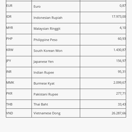
EUR
0,87
Euro
IDR
17.973,00
Indonesian Rupiah
MYR
4,10
Malaysian Ringgit
PHP
60,93
Philippine Peso
KRW
1.430,87
South Korean Won
JPY
156,97
Japanese Yen
INR
95,31
Indian Rupee
MMK
2.099,67
Burmese Kyat
PKR
277,71
Pakistani Rupee
THB
Thai Baht
33,43
VND
Vietnamese Dong
26.287,66