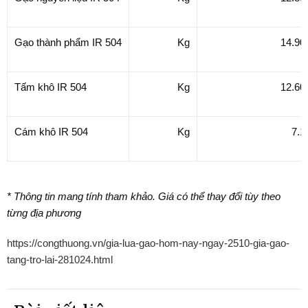
Gạo thành phẩm IR 504
Kg
14.90
Tấm khô IR 504
Kg
12.60
Cám khô IR 504
Kg
7.1
* Thông tin mang tính tham khảo. Giá có thể thay đổi tùy theo
từng địa phương
https://congthuong.vn/gia-lua-gao-hom-nay-ngay-2510-gia-gao-
tang-tro-lai-281024.html