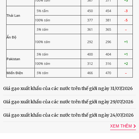
100% tấm
367
371
+5
5% tấm
450
454
-3
Thái Lan
100% tấm
377
381
-5
5% tấm
361
365
–
Ấn Độ
100% tấm
292
296
+1
5% tấm
400
404
+1
Pakistan
100% tấm
312
316
+2
Miến Điện
5% tấm
466
470
–
Giá gạo xuất khẩu của các nước trên thế giới ngày 31/07/2026
Giá gạo xuất khẩu của các nước trên thế giới ngày 29/07/2026
Giá gạo xuất khẩu của các nước trên thế giới ngày 24/07/2026
XEM THÊM