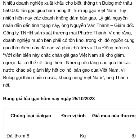
Nhiều doanh nghiệp xuất khẩu cho biết, thông tin Bulog mở thầu
550.000 tấn gạo giúp hâm nóng thị trường gạo Việt Nam. Tuy
nhiên hiện nay các doanh không dám bán gạo. Lý giải nguyên
nhân dẫn đến tình trạng này, ông Nguyễn Văn Thành – Giám đốc
Công ty TNHH sản xuất thương mại Phước Thành IV cho rằng,
doanh nghiệp muốn bán phải có tồn kho, trong khi đó nguồn cung
gạo thời điểm này đã cạn và phải chờ tới vụ Thu Đông mới có.
“Với diễn biến này chắc chắn giá gạo Việt Nam sẽ khó giảm,
ngược lại có thể sẽ tăng thêm. Nhưng nếu tăng cao quá thì các
nước khác sẽ giành lấy hết cơ hội bán gạo của Việt Nam, vì
Bulog gọi thầu nhiều nước, không riêng Việt Nam”, ông Thành
nói.
Bảng giá lúa gạo hôm nay ngày 25/10/2023
Chủng loại lúa/gạo
Đơn vị tính
Giá mua của thương l
Đài thơm 8
Kg
8.6