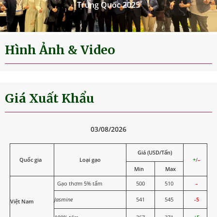
Trung Quốc 2025
Hình Ảnh & Video
Giá Xuất Khẩu
03/08/2026
Giá (USD/Tấn)
Quốc gia
Loại gạo
+
/
–
Min
Max
Gạo thơm 5% tấm
500
510
–
Jasmine
541
545
-5
Việt Nam