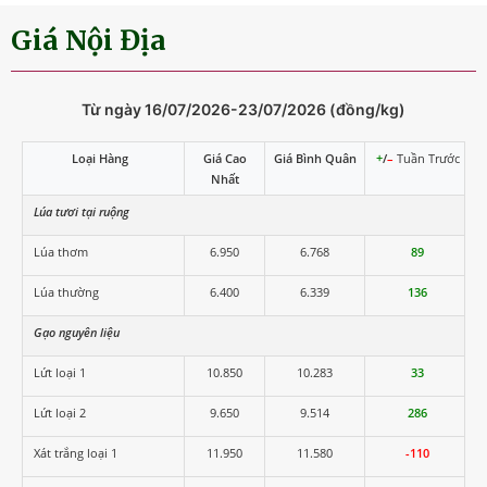
Giá Nội Địa
Từ ngày 16/07/2026-23/07/2026 (đồng/kg)
Loại Hàng
Giá Cao
Giá Bình Quân
+
/
–
Tuần Trước
Nhất
Lúa tươi tại ruộng
Lúa thơm
6.950
6.768
89
Lúa thường
6.400
6.339
136
Gạo nguyên liệu
Lứt loại 1
10.850
10.283
33
Lứt loại 2
9.650
9.514
286
Xát trắng loại 1
11.950
11.580
-110