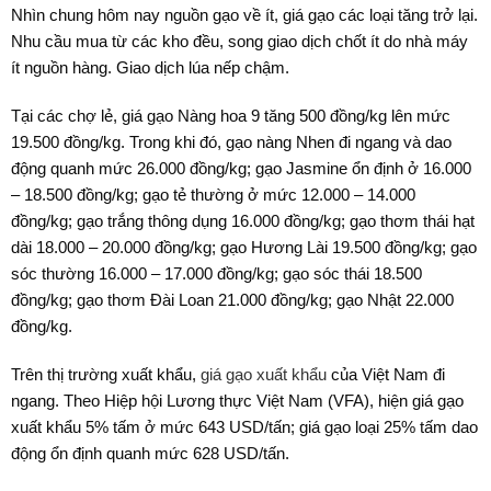
Nhìn chung hôm nay nguồn gạo về ít, giá gạo các loại tăng trở lại.
Nhu cầu mua từ các kho đều, song giao dịch chốt ít do nhà máy
ít nguồn hàng. Giao dịch lúa nếp chậm.
Tại các chợ lẻ, giá gạo Nàng hoa 9 tăng 500 đồng/kg lên mức
19.500 đồng/kg. Trong khi đó, gạo nàng Nhen đi ngang và dao
động quanh mức 26.000 đồng/kg; gạo Jasmine ổn định ở 16.000
– 18.500 đồng/kg; gạo tẻ thường ở mức 12.000 – 14.000
đồng/kg; gạo trắng thông dụng 16.000 đồng/kg; gạo thơm thái hạt
dài 18.000 – 20.000 đồng/kg; gạo Hương Lài 19.500 đồng/kg; gạo
sóc thường 16.000 – 17.000 đồng/kg; gạo sóc thái 18.500
đồng/kg; gạo thơm Đài Loan 21.000 đồng/kg; gạo Nhật 22.000
đồng/kg.
Trên thị trường xuất khẩu,
giá gạo xuất khẩu
của Việt Nam đi
ngang. Theo Hiệp hội Lương thực Việt Nam (VFA), hiện giá gạo
xuất khẩu 5% tấm ở mức 643 USD/tấn; giá gạo loại 25% tấm dao
động ổn định quanh mức 628 USD/tấn.