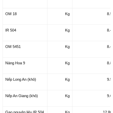
OM 18
Kg
8.5
IR 504
Kg
8.4
OM 5451
Kg
8.4
Nàng Hoa 9
Kg
8.8
Nếp Long An (khô)
Kg
9.5
Nếp An Giang (khô)
Kg
9.6
Gạo nguyên liệu IR 504
Kg
12.80