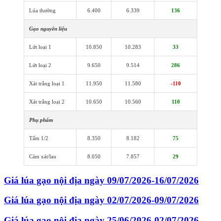
Lúa thường
6.400
6.339
136
Gạo nguyên liệu
Lứt loại 1
10.850
10.283
33
Lứt loại 2
9.650
9.514
286
Xát trắng loại 1
11.950
11.580
-110
Xát trắng loại 2
10.650
10.560
110
Phụ phẩm
Tấm 1/2
8.350
8.182
75
Cám xát/lau
8.050
7.857
29
Giá lúa gạo nội địa ngày 09/07/2026-16/07/2026
Giá lúa gạo nội địa ngày 02/07/2026-09/07/2026
Giá lúa gạo nội địa ngày 25/06/2026-02/07/2026