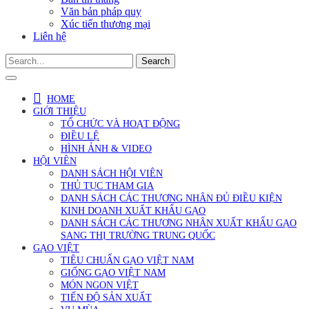
Văn bản pháp quy
Xúc tiến thương mại
Liên hệ
Search
HOME
GIỚI THIỆU
TỔ CHỨC VÀ HOẠT ĐỘNG
ĐIỀU LỆ
HÌNH ẢNH & VIDEO
HỘI VIÊN
DANH SÁCH HỘI VIÊN
THỦ TỤC THAM GIA
DANH SÁCH CÁC THƯƠNG NHÂN ĐỦ ĐIỀU KIỆN
KINH DOANH XUẤT KHẨU GẠO
DANH SÁCH CÁC THƯƠNG NHÂN XUẤT KHẨU GẠO
SANG THỊ TRƯỜNG TRUNG QUỐC
GẠO VIỆT
TIÊU CHUẨN GẠO VIỆT NAM
GIỐNG GẠO VIỆT NAM
MÓN NGON VIỆT
TIẾN ĐỘ SẢN XUẤT