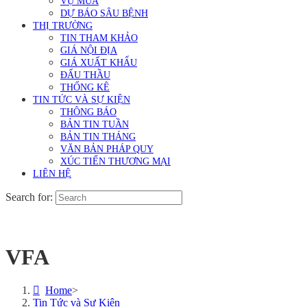
VỤ MÙA
DỰ BÁO SÂU BỆNH
THỊ TRƯỜNG
TIN THAM KHẢO
GIÁ NỘI ĐỊA
GIÁ XUẤT KHẨU
ĐẤU THẦU
THỐNG KÊ
TIN TỨC VÀ SỰ KIỆN
THÔNG BÁO
BẢN TIN TUẦN
BẢN TIN THÁNG
VĂN BẢN PHÁP QUY
XÚC TIẾN THƯƠNG MẠI
LIÊN HỆ
Search for:
VFA
Home
>
Tin Tức và Sự Kiện