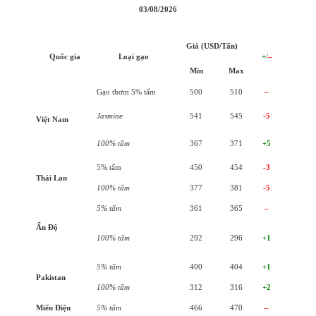
03/08/2026
Giá (USD/Tấn)
Quốc gia
Loại gạo
+
/
–
Min
Max
Gạo thơm 5% tấm
500
510
–
Jasmine
541
545
-5
Việt Nam
100% tấm
367
371
+5
5% tấm
450
454
-3
Thái Lan
100% tấm
377
381
-5
5% tấm
361
365
–
Ấn Độ
100% tấm
292
296
+1
5% tấm
400
404
+1
Pakistan
100% tấm
312
316
+2
Miến Điện
5% tấm
466
470
–