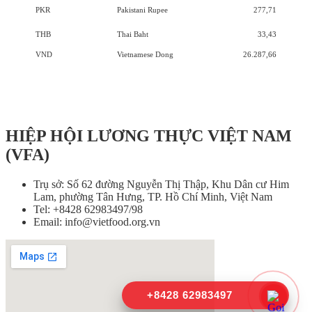
PKR
Pakistani Rupee
277,71
THB
Thai Baht
33,43
VND
Vietnamese Dong
26.287,66
HIỆP HỘI LƯƠNG THỰC VIỆT NAM
(VFA)
Trụ sở: Số 62 đường Nguyễn Thị Thập, Khu Dân cư Him
Lam, phường Tân Hưng, TP. Hồ Chí Minh, Việt Nam
Tel: +8428 62983497/98
Email: info@vietfood.org.vn
+8428 62983497