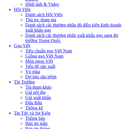
Hình ảnh & Video
Hội Viên
Danh sách Hội Viên
Thủ tục tham gia
Danh sách các thương nhân đủ điều kiện kinh doanh
xuất khẩu gạo
Danh sách các thương nhân xuất khẩu gạo sang thị
trường Trung Quốc
Gạo Việt
Tiêu chuẩn gạo Việt Nam
Giống gạo Việt Nam
Món ngon Việt
Tiến độ sản xuất
Vụ mùa
Dự báo sâu bệnh
Thị Trường
Tin tham khảo
Giá nội địa
Giá xuất khẩu
Đấu thầu
Thống kê
Tin Tức và Sự Kiện
Thông báo
Bản tin tuần
Bản tin tháng