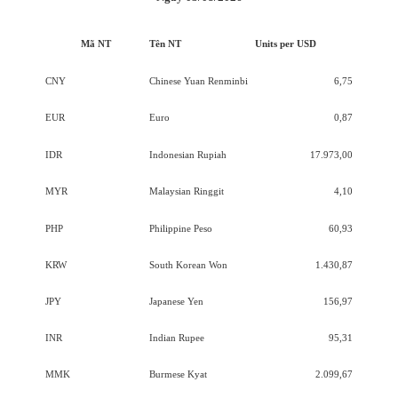
Mã NT
Tên NT
Units per USD
CNY
Chinese Yuan Renminbi
6,75
EUR
Euro
0,87
IDR
Indonesian Rupiah
17.973,00
MYR
Malaysian Ringgit
4,10
PHP
Philippine Peso
60,93
KRW
South Korean Won
1.430,87
JPY
Japanese Yen
156,97
INR
Indian Rupee
95,31
MMK
Burmese Kyat
2.099,67