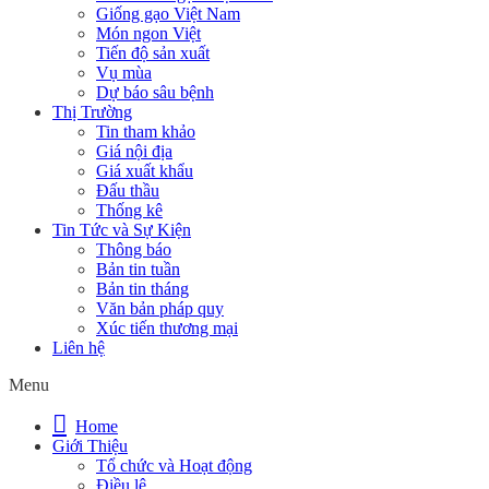
Giống gạo Việt Nam
Món ngon Việt
Tiến độ sản xuất
Vụ mùa
Dự báo sâu bệnh
Thị Trường
Tin tham khảo
Giá nội địa
Giá xuất khẩu
Đấu thầu
Thống kê
Tin Tức và Sự Kiện
Thông báo
Bản tin tuần
Bản tin tháng
Văn bản pháp quy
Xúc tiến thương mại
Liên hệ
Menu
Home
Giới Thiệu
Tổ chức và Hoạt động
Điều lệ