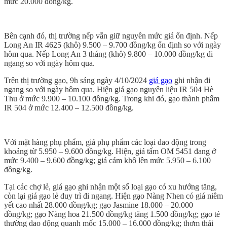
mức 20.000 đồng/kg.
Bên cạnh đó, thị trường nếp vẫn giữ nguyên mức giá ổn định. Nếp
Long An IR 4625 (khô) 9.500 – 9.700 đồng/kg ổn định so với ngày
hôm qua. Nếp Long An 3 tháng (khô) 9.800 – 10.000 đồng/kg đi
ngang so với ngày hôm qua.
Trên thị trường gạo, 9h sáng ngày 4/10/2024
giá gạo
ghi nhận đi
ngang so với ngày hôm qua. Hiện giá gạo nguyên liệu IR 504 Hè
Thu ở mức 9.900 – 10.100 đồng/kg. Trong khi đó, gạo thành phẩm
IR 504 ở mức 12.400 – 12.500 đồng/kg.
Với mặt hàng phụ phẩm, giá phụ phẩm các loại dao động trong
khoảng từ 5.950 – 9.600 đồng/kg. Hiện, giá tấm OM 5451 đang ở
mức 9.400 – 9.600 đồng/kg; giá cám khô lên mức 5.950 – 6.100
đồng/kg.
Tại các chợ lẻ, giá gạo ghi nhận một số loại gạo có xu hướng tăng,
còn lại giá gạo lẻ duy trì đi ngang. Hiện gạo Nàng Nhen có giá niêm
yết cao nhất 28.000 đồng/kg; gạo Jasmine 18.000 – 20.000
đồng/kg; gạo Nàng hoa 21.500 đồng/kg tăng 1.500 đồng/kg; gạo tẻ
thường dao động quanh mốc 15.000 – 16.000 đồng/kg; thơm thái