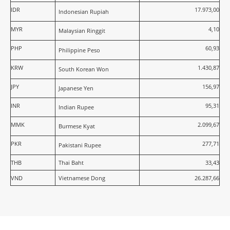
IDR
17.973,00
Indonesian Rupiah
MYR
4,10
Malaysian Ringgit
PHP
60,93
Philippine Peso
KRW
1.430,87
South Korean Won
JPY
156,97
Japanese Yen
INR
95,31
Indian Rupee
MMK
2.099,67
Burmese Kyat
PKR
277,71
Pakistani Rupee
THB
Thai Baht
33,43
VND
Vietnamese Dong
26.287,66