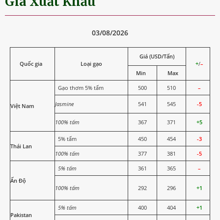
Giá Xuất Khẩu
03/08/2026
Giá (USD/Tấn)
Quốc gia
Loại gạo
+
/
–
Min
Max
Gạo thơm 5% tấm
500
510
–
Jasmine
541
545
-5
Việt Nam
100% tấm
367
371
+5
5% tấm
450
454
-3
Thái Lan
100% tấm
377
381
-5
5% tấm
361
365
–
Ấn Độ
100% tấm
292
296
+1
5% tấm
400
404
+1
Pakistan