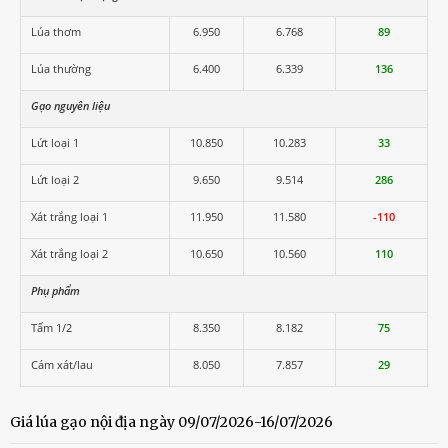
Lúa thơm
6.950
6.768
89
Lúa thường
6.400
6.339
136
Gạo nguyên liệu
Lứt loại 1
10.850
10.283
33
Lứt loại 2
9.650
9.514
286
Xát trắng loại 1
11.950
11.580
-110
Xát trắng loại 2
10.650
10.560
110
Phụ phẩm
Tấm 1/2
8.350
8.182
75
Cám xát/lau
8.050
7.857
29
Giá lúa gạo nội địa ngày 09/07/2026-16/07/2026