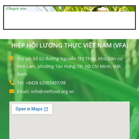
HIỆP HỘI LƯƠNG THỰC VIỆT NAM (VFA)
Trụ sở: Số 62 đường Nguyễn Thị Thập, Khu Dân cư
Him Lam, phường Tân Hưng, TP. Hồ Chí Minh, Việt
Nam
Tel: +8428 62983497/98
Email: info@vietfood.org.vn