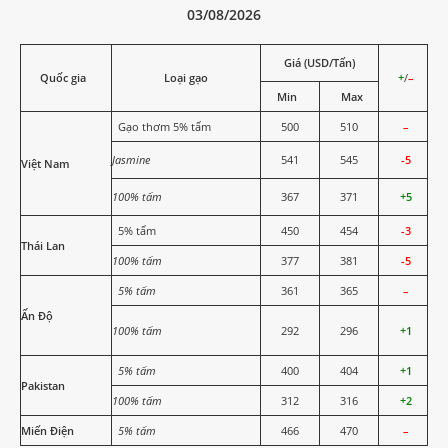
03/08/2026
Giá (USD/Tấn)
Quốc gia
Loại gạo
+
/
–
Min
Max
Gạo thơm 5% tấm
500
510
–
Jasmine
541
545
-5
Việt Nam
100% tấm
367
371
+5
5% tấm
450
454
-3
Thái Lan
100% tấm
377
381
-5
5% tấm
361
365
–
Ấn Độ
100% tấm
292
296
+1
5% tấm
400
404
+1
Pakistan
100% tấm
312
316
+2
Miến Điện
5% tấm
466
470
–