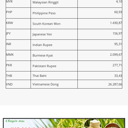
MYR
4,10
Malaysian Ringgit
PHP
60,93
Philippine Peso
KRW
1.430,87
South Korean Won
JPY
156,97
Japanese Yen
INR
95,31
Indian Rupee
MMK
2.099,67
Burmese Kyat
PKR
277,71
Pakistani Rupee
THB
Thai Baht
33,43
VND
Vietnamese Dong
26.287,66