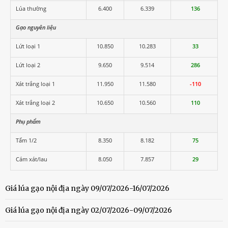
Lúa thường
6.400
6.339
136
Gạo nguyên liệu
Lứt loại 1
10.850
10.283
33
Lứt loại 2
9.650
9.514
286
Xát trắng loại 1
11.950
11.580
-110
Xát trắng loại 2
10.650
10.560
110
Phụ phẩm
Tấm 1/2
8.350
8.182
75
Cám xát/lau
8.050
7.857
29
Giá lúa gạo nội địa ngày 09/07/2026-16/07/2026
Giá lúa gạo nội địa ngày 02/07/2026-09/07/2026