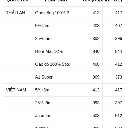
THÁI LAN
Gạo trắng 100% B
413
417
5% tấm
403
407
25% tấm
392
396
Hom Mali 92%
840
844
Gạo đồ 100% Stxd
408
412
A1 Super
369
373
VIỆT NAM
5% tấm
413
417
25% tấm
393
397
Jasmine
508
512