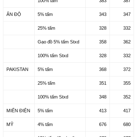
100% tấm
383
387
ẤN ĐỘ
5% tấm
343
347
25% tấm
328
332
Gạo đồ 5% tấm Stxd
358
362
100% tấm Stxd
328
332
PAKISTAN
5% tấm
368
372
25% tấm
351
355
100% tấm Stxd
348
352
MIẾN ĐIỆN
5% tấm
413
417
MỸ
4% tấm
676
680