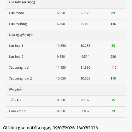
Lúa tươi tại ruộng
Lúa thơm
6.950
6.768
89
Lúa thường
6.400
6.339
136
Gạo nguyên liệu
Lứt loại 1
10.850
10.283
33
Lứt loại 2
9.650
9.514
286
Xát trắng loại 1
11.950
11.580
-110
Xát trắng loại 2
10.650
10.560
110
Phụ phẩm
Tấm 1/2
8.350
8.182
75
Cám xát/lau
8.050
7.857
29
Giá lúa gạo nội địa ngày 09/07/2026-16/07/2026