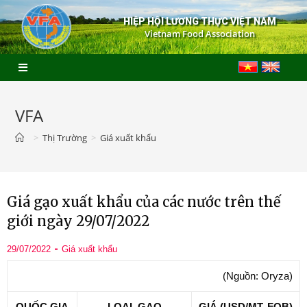
HIỆP HỘI LƯƠNG THỰC VIỆT NAM
Vietnam Food Association
VFA
>
Thị Trường
>
Giá xuất khẩu
Giá gạo xuất khẩu của các nước trên thế
giới ngày 29/07/2022
29/07/2022
Giá xuất khẩu
(Nguồn: Oryza)
QUỐC GIA
LOẠI GẠO
GIÁ (USD/MT, FOB)