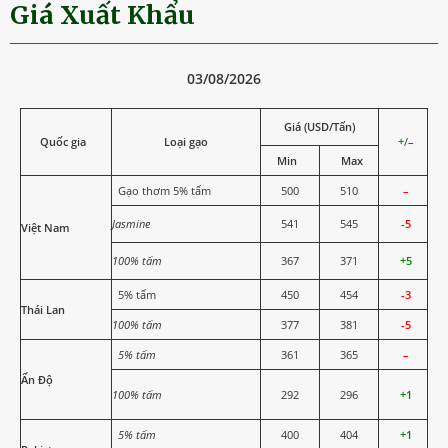
Giá Xuất Khẩu
03/08/2026
Giá (USD/Tấn)
Quốc gia
Loại gạo
+
/
–
Min
Max
Gạo thơm 5% tấm
500
510
–
Jasmine
541
545
-5
Việt Nam
100% tấm
367
371
+5
5% tấm
450
454
-3
Thái Lan
100% tấm
377
381
-5
5% tấm
361
365
–
Ấn Độ
100% tấm
292
296
+1
5% tấm
400
404
+1