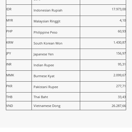
IDR
17.973,00
Indonesian Rupiah
MYR
4,10
Malaysian Ringgit
PHP
60,93
Philippine Peso
KRW
1.430,87
South Korean Won
JPY
156,97
Japanese Yen
INR
95,31
Indian Rupee
MMK
2.099,67
Burmese Kyat
PKR
277,71
Pakistani Rupee
THB
Thai Baht
33,43
VND
Vietnamese Dong
26.287,66