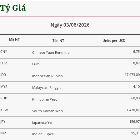
Tỷ Giá
Ngày 03/08/2026
Mã NT
Tên NT
Units per USD
CNY
6,75
Chinese Yuan Renminbi
EUR
0,87
Euro
IDR
17.973,00
Indonesian Rupiah
MYR
4,10
Malaysian Ringgit
PHP
60,93
Philippine Peso
KRW
1.430,87
South Korean Won
JPY
156,97
Japanese Yen
INR
95,31
Indian Rupee