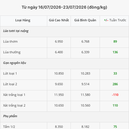
Từ ngày 16/07/2026-23/07/2026 (đồng/kg)
Loại Hàng
Giá Cao Nhất
Giá Bình Quân
+
/
–
Tuần Trước
Lúa tươi tại ruộng
Lúa thơm
6.950
6.768
89
Lúa thường
6.400
6.339
136
Gạo nguyên liệu
Lứt loại 1
10.850
10.283
33
Lứt loại 2
9.650
9.514
286
Xát trắng loại 1
11.950
11.580
-110
Xát trắng loại 2
10.650
10.560
110
Phụ phẩm
Tấm 1/2
8.350
8.182
75