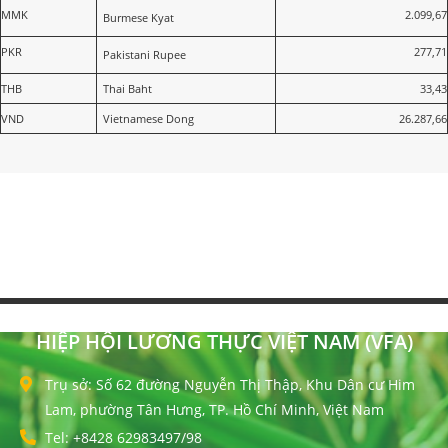
MMK
2.099,67
Burmese Kyat
PKR
277,71
Pakistani Rupee
THB
Thai Baht
33,43
VND
Vietnamese Dong
26.287,66
HIỆP HỘI LƯƠNG THỰC VIỆT NAM (VFA)
Trụ sở: Số 62 đường Nguyễn Thị Thập, Khu Dân cư Him
Lam, phường Tân Hưng, TP. Hồ Chí Minh, Việt Nam
Tel: +8428 62983497/98