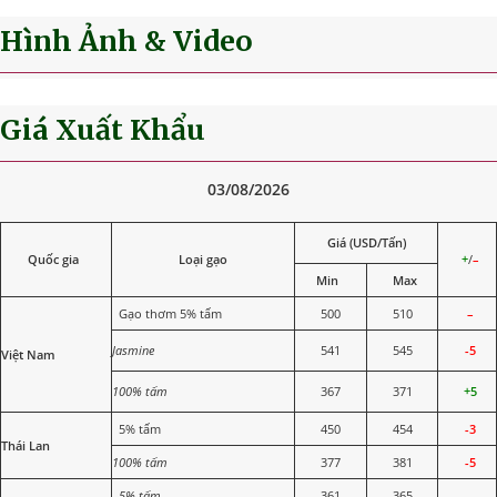
Hình Ảnh & Video
Giá Xuất Khẩu
03/08/2026
Giá (USD/Tấn)
Quốc gia
Loại gạo
+
/
–
Min
Max
Gạo thơm 5% tấm
500
510
–
Jasmine
541
545
-5
Việt Nam
100% tấm
367
371
+5
5% tấm
450
454
-3
Thái Lan
100% tấm
377
381
-5
5% tấm
361
365
–