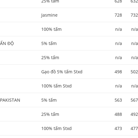
25% tấm
628
632
Jasmine
728
732
100% tấm
n/a
n/a
ẤN ĐỘ
5% tấm
n/a
n/a
25% tấm
n/a
n/a
Gạo đồ 5% tấm Stxd
498
502
100% tấm Stxd
n/a
n/a
PAKISTAN
5% tấm
563
567
25% tấm
488
492
100% tấm Stxd
473
477