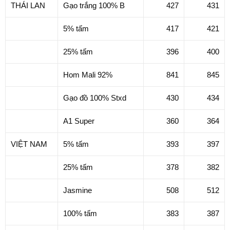
THÁI LAN
Gạo trắng 100% B
427
431
5% tấm
417
421
25% tấm
396
400
Hom Mali 92%
841
845
Gạo đồ 100% Stxd
430
434
A1 Super
360
364
VIỆT NAM
5% tấm
393
397
25% tấm
378
382
Jasmine
508
512
100% tấm
383
387