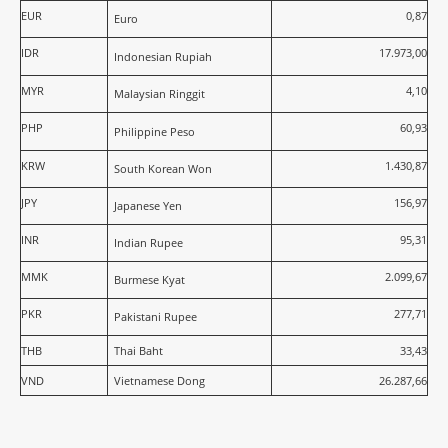
EUR
0,87
Euro
IDR
17.973,00
Indonesian Rupiah
MYR
4,10
Malaysian Ringgit
PHP
60,93
Philippine Peso
KRW
1.430,87
South Korean Won
JPY
156,97
Japanese Yen
INR
95,31
Indian Rupee
MMK
2.099,67
Burmese Kyat
PKR
277,71
Pakistani Rupee
THB
Thai Baht
33,43
VND
Vietnamese Dong
26.287,66