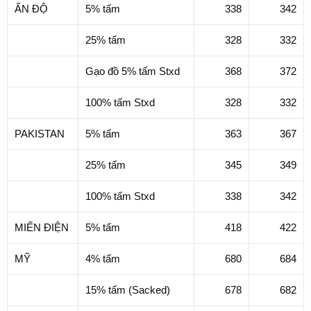
ẤN ĐỘ
5% tấm
338
342
25% tấm
328
332
Gạo đồ 5% tấm Stxd
368
372
100% tấm Stxd
328
332
PAKISTAN
5% tấm
363
367
25% tấm
345
349
100% tấm Stxd
338
342
MIẾN ĐIỆN
5% tấm
418
422
MỸ
4% tấm
680
684
15% tấm (Sacked)
678
682