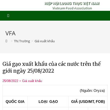
HIỆP HỘI LƯƠNG THỰC VIỆT NAM
Vietnam Food Association
VFA
>
Thị Trường
>
Giá xuất khẩu
Giá gạo xuất khẩu của các nước trên thế
giới ngày 25/08/2022
25/08/2022
Giá xuất khẩu
(Nguồn: Oryza)
QUỐC GIA
LOẠI GẠO
GIÁ (USD/MT, FOB)