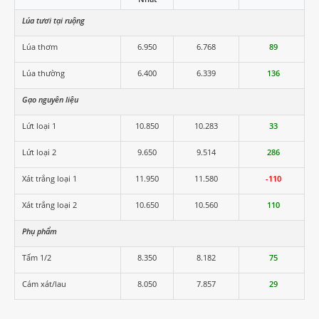
Lúa tươi tại ruộng
Lúa thơm
6.950
6.768
89
Lúa thường
6.400
6.339
136
Gạo nguyên liệu
Lứt loại 1
10.850
10.283
33
Lứt loại 2
9.650
9.514
286
Xát trắng loại 1
11.950
11.580
-110
Xát trắng loại 2
10.650
10.560
110
Phụ phẩm
Tấm 1/2
8.350
8.182
75
Cám xát/lau
8.050
7.857
29