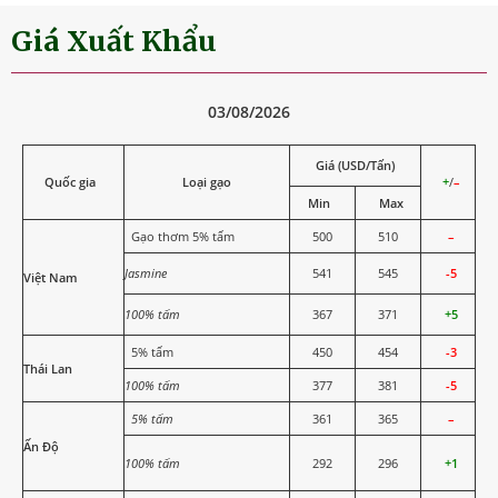
Giá Xuất Khẩu
03/08/2026
Giá (USD/Tấn)
Quốc gia
Loại gạo
+
/
–
Min
Max
Gạo thơm 5% tấm
500
510
–
Jasmine
541
545
-5
Việt Nam
100% tấm
367
371
+5
5% tấm
450
454
-3
Thái Lan
100% tấm
377
381
-5
5% tấm
361
365
–
Ấn Độ
100% tấm
292
296
+1