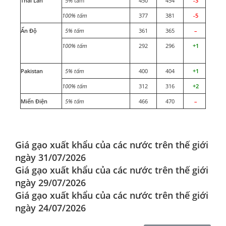
Thái Lan
5% tấm
450
454
-3
100% tấm
377
381
-5
Ấn Độ
5% tấm
361
365
–
100% tấm
292
296
+1
Pakistan
5% tấm
400
404
+1
100% tấm
312
316
+2
Miến Điện
5% tấm
466
470
–
Giá gạo xuất khẩu của các nước trên thế giới
ngày 31/07/2026
Giá gạo xuất khẩu của các nước trên thế giới
ngày 29/07/2026
Giá gạo xuất khẩu của các nước trên thế giới
ngày 24/07/2026