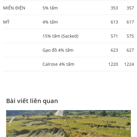
MIẾN ĐIỆN
5% tấm
353
357
MỸ
4% tấm
613
617
15% tấm (Sacked)
571
575
Gạo đồ 4% tấm
623
627
Calrose 4% tấm
1220
1224
Bài viết liên quan