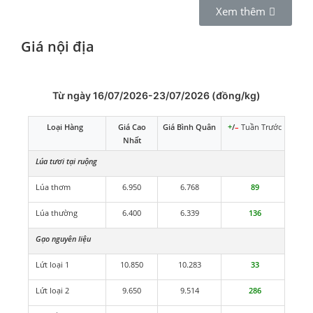
Xem thêm
Giá nội địa
Từ ngày 16/07/2026-23/07/2026 (đồng/kg)
Loại Hàng
Giá Cao
Giá Bình Quân
+
/
–
Tuần Trước
Nhất
Lúa tươi tại ruộng
Lúa thơm
6.950
6.768
89
Lúa thường
6.400
6.339
136
Gạo nguyên liệu
Lứt loại 1
10.850
10.283
33
Lứt loại 2
9.650
9.514
286