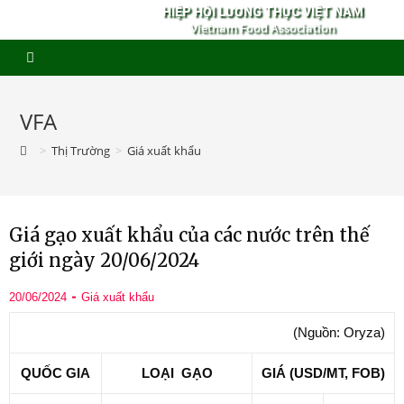
HIỆP HỘI LƯƠNG THỰC VIỆT NAM
Vietnam Food Association
VFA
>
Thị Trường
>
Giá xuất khẩu
Giá gạo xuất khẩu của các nước trên thế
giới ngày 20/06/2024
20/06/2024
Giá xuất khẩu
(Nguồn: Oryza)
QUỐC GIA
LOẠI GẠO
GIÁ (USD/MT, FOB)