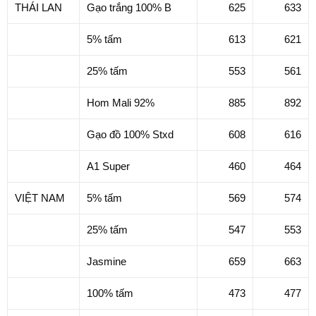
THÁI LAN
Gạo trắng 100% B
625
633
5% tấm
613
621
25% tấm
553
561
Hom Mali 92%
885
892
Gạo đồ 100% Stxd
608
616
A1 Super
460
464
VIỆT NAM
5% tấm
569
574
25% tấm
547
553
Jasmine
659
663
100% tấm
473
477