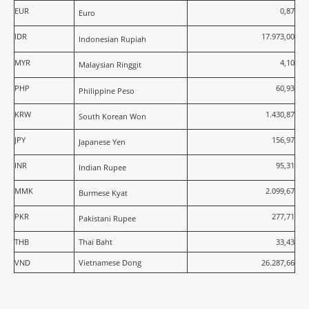
EUR
0,87
Euro
IDR
17.973,00
Indonesian Rupiah
MYR
4,10
Malaysian Ringgit
PHP
60,93
Philippine Peso
KRW
1.430,87
South Korean Won
JPY
156,97
Japanese Yen
INR
95,31
Indian Rupee
MMK
2.099,67
Burmese Kyat
PKR
277,71
Pakistani Rupee
THB
Thai Baht
33,43
VND
Vietnamese Dong
26.287,66