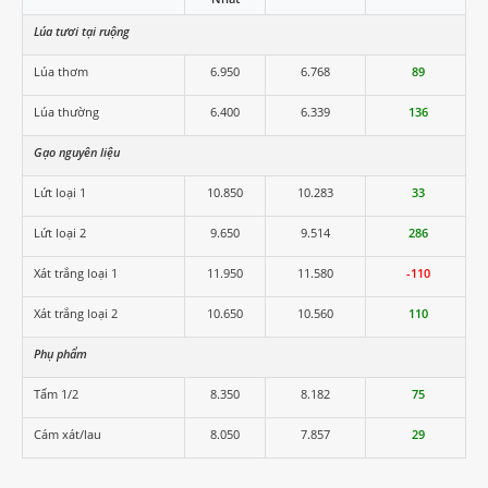
Lúa tươi tại ruộng
Lúa thơm
6.950
6.768
89
Lúa thường
6.400
6.339
136
Gạo nguyên liệu
Lứt loại 1
10.850
10.283
33
Lứt loại 2
9.650
9.514
286
Xát trắng loại 1
11.950
11.580
-110
Xát trắng loại 2
10.650
10.560
110
Phụ phẩm
Tấm 1/2
8.350
8.182
75
Cám xát/lau
8.050
7.857
29