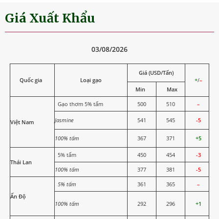
Giá Xuất Khẩu
03/08/2026
Giá (USD/Tấn)
Quốc gia
Loại gạo
+
/
–
Min
Max
Gạo thơm 5% tấm
500
510
–
Jasmine
541
545
-5
Việt Nam
100% tấm
367
371
+5
5% tấm
450
454
-3
Thái Lan
100% tấm
377
381
-5
5% tấm
361
365
–
Ấn Độ
100% tấm
292
296
+1