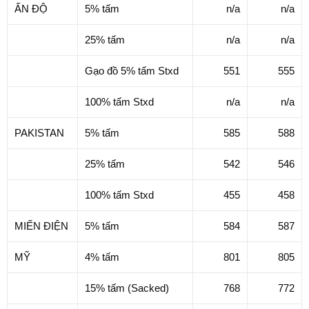
ẤN ĐỘ
5% tấm
n/a
n/a
25% tấm
n/a
n/a
Gạo đồ 5% tấm Stxd
551
555
100% tấm Stxd
n/a
n/a
PAKISTAN
5% tấm
585
588
25% tấm
542
546
100% tấm Stxd
455
458
MIẾN ĐIỆN
5% tấm
584
587
MỸ
4% tấm
801
805
15% tấm (Sacked)
768
772