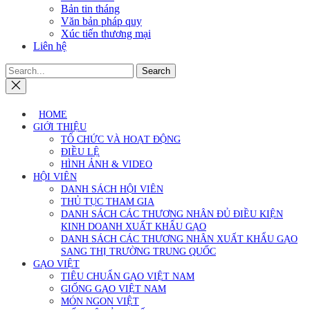
Bản tin tháng
Văn bản pháp quy
Xúc tiến thương mại
Liên hệ
Search
HOME
GIỚI THIỆU
TỔ CHỨC VÀ HOẠT ĐỘNG
ĐIỀU LỆ
HÌNH ẢNH & VIDEO
HỘI VIÊN
DANH SÁCH HỘI VIÊN
THỦ TỤC THAM GIA
DANH SÁCH CÁC THƯƠNG NHÂN ĐỦ ĐIỀU KIỆN
KINH DOANH XUẤT KHẨU GẠO
DANH SÁCH CÁC THƯƠNG NHÂN XUẤT KHẨU GẠO
SANG THỊ TRƯỜNG TRUNG QUỐC
GẠO VIỆT
TIÊU CHUẨN GẠO VIỆT NAM
GIỐNG GẠO VIỆT NAM
MÓN NGON VIỆT