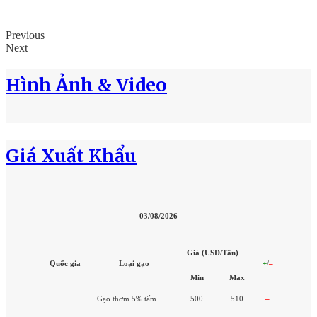
Previous
Next
Hình Ảnh & Video
Giá Xuất Khẩu
03/08/2026
Giá (USD/Tấn)
Quốc gia
Loại gạo
+
/
–
Min
Max
Gạo thơm 5% tấm
500
510
–