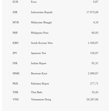
EUR
Euro
0,87
IDR
Indonesian Rupiah
17.973,00
MYR
Malaysian Ringgit
4,10
PHP
Philippine Peso
60,93
KRW
South Korean Won
1.430,87
JPY
Japanese Yen
156,97
INR
Indian Rupee
95,31
MMK
Burmese Kyat
2.099,67
PKR
Pakistani Rupee
277,71
THB
Thai Baht
33,43
VND
Vietnamese Dong
26.287,66