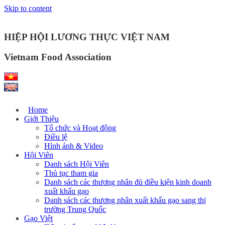
Skip to content
HIỆP HỘI LƯƠNG THỰC VIỆT NAM
Vietnam Food Association
Home
Giới Thiệu
Tổ chức và Hoạt động
Điều lệ
Hình ảnh & Video
Hội Viên
Danh sách Hội Viên
Thủ tục tham gia
Danh sách các thương nhân đủ điều kiện kinh doanh
xuất khẩu gạo
Danh sách các thương nhân xuất khẩu gạo sang thị
trường Trung Quốc
Gạo Việt