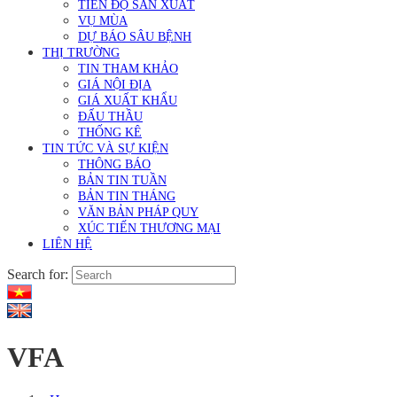
TIẾN ĐỘ SẢN XUẤT
VỤ MÙA
DỰ BÁO SÂU BỆNH
THỊ TRƯỜNG
TIN THAM KHẢO
GIÁ NỘI ĐỊA
GIÁ XUẤT KHẨU
ĐẤU THẦU
THỐNG KÊ
TIN TỨC VÀ SỰ KIỆN
THÔNG BÁO
BẢN TIN TUẦN
BẢN TIN THÁNG
VĂN BẢN PHÁP QUY
XÚC TIẾN THƯƠNG MẠI
LIÊN HỆ
Search for:
VFA