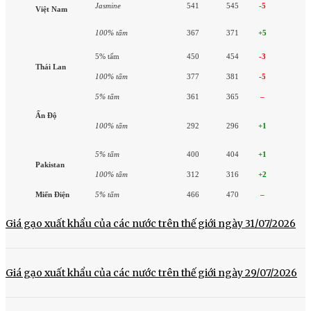
Jasmine
541
545
-5
Việt Nam
100% tấm
367
371
+5
5% tấm
450
454
-3
Thái Lan
100% tấm
377
381
-5
5% tấm
361
365
–
Ấn Độ
100% tấm
292
296
+1
5% tấm
400
404
+1
Pakistan
100% tấm
312
316
+2
Miến Điện
5% tấm
466
470
–
Giá gạo xuất khẩu của các nước trên thế giới ngày 31/07/2026
Giá gạo xuất khẩu của các nước trên thế giới ngày 29/07/2026