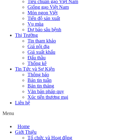
Tiêu chuẩn gạo Việt Nam
Giống gạo Việt Nam
Món ngon Việt
Tiến độ sản xuất
Vụ mùa
Dự báo sâu bệnh
Thị Trường
Tin tham khảo
Giá nội địa
Giá xuất khẩu
Đấu thầu
Thống kê
Tin Tức và Sự Kiện
Thông báo
Bản tin tuần
Bản tin tháng
Văn bản pháp quy
Xúc tiến thương mại
Liên hệ
Menu
Home
Giới Thiệu
Tổ chức và Hoạt động