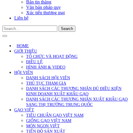
Bản tin tháng
Văn bản pháp quy
Xúc tiến thương mại
Liên hệ
Search
HOME
GIỚI THIỆU
TỔ CHỨC VÀ HOẠT ĐỘNG
ĐIỀU LỆ
HÌNH ẢNH & VIDEO
HỘI VIÊN
DANH SÁCH HỘI VIÊN
THỦ TỤC THAM GIA
DANH SÁCH CÁC THƯƠNG NHÂN ĐỦ ĐIỀU KIỆN
KINH DOANH XUẤT KHẨU GẠO
DANH SÁCH CÁC THƯƠNG NHÂN XUẤT KHẨU GẠO
SANG THỊ TRƯỜNG TRUNG QUỐC
GẠO VIỆT
TIÊU CHUẨN GẠO VIỆT NAM
GIỐNG GẠO VIỆT NAM
MÓN NGON VIỆT
TIẾN ĐỘ SẢN XUẤT