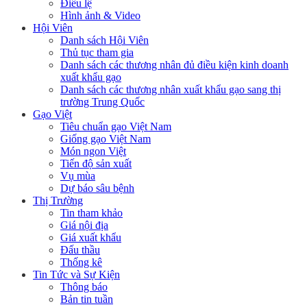
Điều lệ
Hình ảnh & Video
Hội Viên
Danh sách Hội Viên
Thủ tục tham gia
Danh sách các thương nhân đủ điều kiện kinh doanh
xuất khẩu gạo
Danh sách các thương nhân xuất khẩu gạo sang thị
trường Trung Quốc
Gạo Việt
Tiêu chuẩn gạo Việt Nam
Giống gạo Việt Nam
Món ngon Việt
Tiến độ sản xuất
Vụ mùa
Dự báo sâu bệnh
Thị Trường
Tin tham khảo
Giá nội địa
Giá xuất khẩu
Đấu thầu
Thống kê
Tin Tức và Sự Kiện
Thông báo
Bản tin tuần