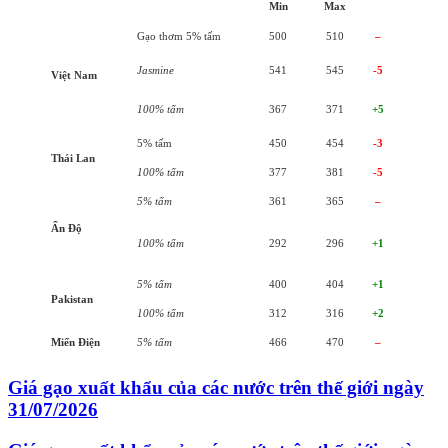
Min
Max
Gạo thơm 5% tấm
500
510
–
Jasmine
541
545
-5
Việt Nam
100% tấm
367
371
+5
5% tấm
450
454
-3
Thái Lan
100% tấm
377
381
-5
5% tấm
361
365
–
Ấn Độ
100% tấm
292
296
+1
5% tấm
400
404
+1
Pakistan
100% tấm
312
316
+2
Miến Điện
5% tấm
466
470
–
Giá gạo xuất khẩu của các nước trên thế giới ngày
31/07/2026