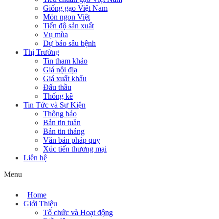
Giống gạo Việt Nam
Món ngon Việt
Tiến độ sản xuất
Vụ mùa
Dự báo sâu bệnh
Thị Trường
Tin tham khảo
Giá nội địa
Giá xuất khẩu
Đấu thầu
Thống kê
Tin Tức và Sự Kiện
Thông báo
Bản tin tuần
Bản tin tháng
Văn bản pháp quy
Xúc tiến thương mại
Liên hệ
Menu
Home
Giới Thiệu
Tổ chức và Hoạt động