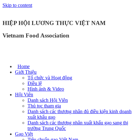
Skip to content
HIỆP HỘI LƯƠNG THỰC VIỆT NAM
Vietnam Food Association
Home
Giới Thiệu
Tổ chức và Hoạt động
Điều lệ
Hình ảnh & Video
Hội Viên
Danh sách Hội Viên
Thủ tục tham gia
Danh sách các thương nhân đủ điều kiện kinh doanh
xuất khẩu gạo
Danh sách các thương nhân xuất khẩu gạo sang thị
trường Trung Quốc
Gạo Việt
Tiêu chuẩn gạo Việt Nam