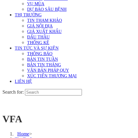
VỤ MÙA
DỰ BÁO SÂU BỆNH
THỊ TRƯỜNG
TIN THAM KHẢO
GIÁ NỘI ĐỊA
GIÁ XUẤT KHẨU
ĐẤU THẦU
THỐNG KÊ
TIN TỨC VÀ SỰ KIỆN
THÔNG BÁO
BẢN TIN TUẦN
BẢN TIN THÁNG
VĂN BẢN PHÁP QUY
XÚC TIẾN THƯƠNG MẠI
LIÊN HỆ
Search for:
VFA
Home
>