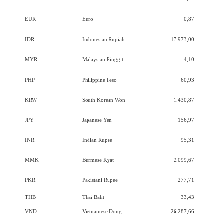
EUR
Euro
0,87
IDR
Indonesian Rupiah
17.973,00
MYR
Malaysian Ringgit
4,10
PHP
Philippine Peso
60,93
KRW
South Korean Won
1.430,87
JPY
Japanese Yen
156,97
INR
Indian Rupee
95,31
MMK
Burmese Kyat
2.099,67
PKR
Pakistani Rupee
277,71
THB
Thai Baht
33,43
VND
Vietnamese Dong
26.287,66