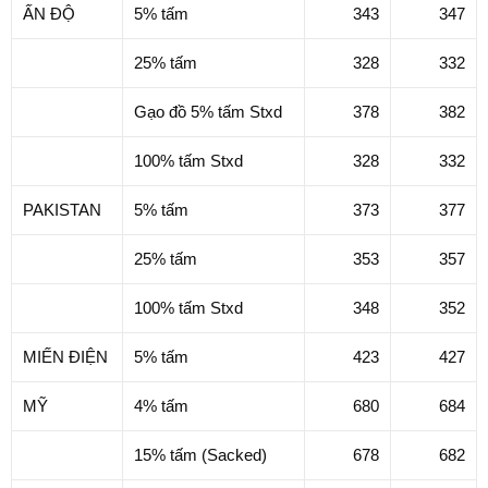
ẤN ĐỘ
5% tấm
343
347
25% tấm
328
332
Gạo đồ 5% tấm Stxd
378
382
100% tấm Stxd
328
332
PAKISTAN
5% tấm
373
377
25% tấm
353
357
100% tấm Stxd
348
352
MIẾN ĐIỆN
5% tấm
423
427
MỸ
4% tấm
680
684
15% tấm (Sacked)
678
682