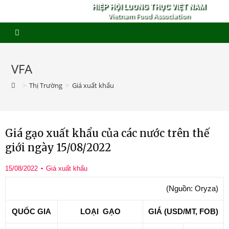
HIỆP HỘI LƯƠNG THỰC VIỆT NAM
Vietnam Food Association
VFA
>
Thị Trường
>
Giá xuất khẩu
Giá gạo xuất khẩu của các nước trên thế
giới ngày 15/08/2022
15/08/2022
Giá xuất khẩu
(Nguồn: Oryza)
QUỐC GIA
LOẠI GẠO
GIÁ (USD/MT, FOB)