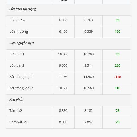
Lúa tươi tại ruộng
Lúa thơm
6.950
6.768
89
Lúa thường
6.400
6.339
136
Gạo nguyên liệu
Lứt loại 1
10.850
10.283
33
Lứt loại 2
9.650
9.514
286
Xát trắng loại 1
11.950
11.580
-110
Xát trắng loại 2
10.650
10.560
110
Phụ phẩm
Tấm 1/2
8.350
8.182
75
Cám xát/lau
8.050
7.857
29