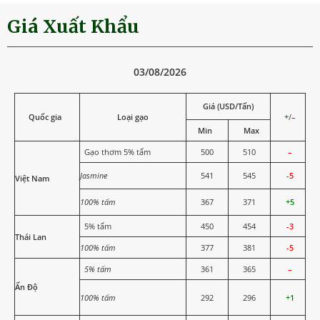
Giá Xuất Khẩu
03/08/2026
Giá (USD/Tấn)
Quốc gia
Loại gạo
+
/
–
Min
Max
Gạo thơm 5% tấm
500
510
–
Jasmine
541
545
-5
Việt Nam
100% tấm
367
371
+5
5% tấm
450
454
-3
Thái Lan
100% tấm
377
381
-5
5% tấm
361
365
–
Ấn Độ
100% tấm
292
296
+1