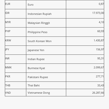
EUR
0,87
Euro
IDR
17.973,00
Indonesian Rupiah
MYR
4,10
Malaysian Ringgit
PHP
60,93
Philippine Peso
KRW
1.430,87
South Korean Won
JPY
156,97
Japanese Yen
INR
95,31
Indian Rupee
MMK
2.099,67
Burmese Kyat
PKR
277,71
Pakistani Rupee
THB
Thai Baht
33,43
VND
Vietnamese Dong
26.287,66