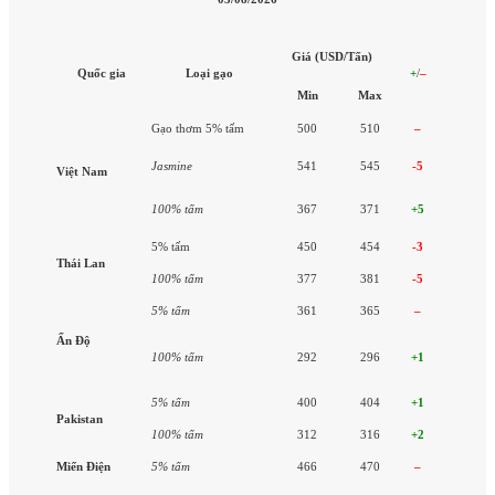
Giá (USD/Tấn)
Quốc gia
Loại gạo
+
/
–
Min
Max
Gạo thơm 5% tấm
500
510
–
Jasmine
541
545
-5
Việt Nam
100% tấm
367
371
+5
5% tấm
450
454
-3
Thái Lan
100% tấm
377
381
-5
5% tấm
361
365
–
Ấn Độ
100% tấm
292
296
+1
5% tấm
400
404
+1
Pakistan
100% tấm
312
316
+2
Miến Điện
5% tấm
466
470
–