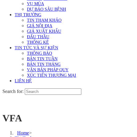
VỤ MÙA
DỰ BÁO SÂU BỆNH
THỊ TRƯỜNG
TIN THAM KHẢO
GIÁ NỘI ĐỊA
GIÁ XUẤT KHẨU
ĐẤU THẦU
THỐNG KÊ
TIN TỨC VÀ SỰ KIỆN
THÔNG BÁO
BẢN TIN TUẦN
BẢN TIN THÁNG
VĂN BẢN PHÁP QUY
XÚC TIẾN THƯƠNG MẠI
LIÊN HỆ
Search for:
VFA
Home
>