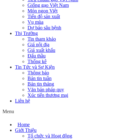
Giống gạo Việt Nam
Món ngon Việt
Tiến độ sản xuất
Vụ mùa
Dự báo sâu bệnh
Thị Trường
Tin tham khảo
Giá nội địa
Giá xuất khẩu
Đấu thầu
Thống kê
Tin Tức và Sự Kiện
Thông báo
Bản tin tuần
Bản tin tháng
Văn bản pháp quy
Xúc tiến thương mại
Liên hệ
Menu
Home
Giới Thiệu
Tổ chức và Hoạt động