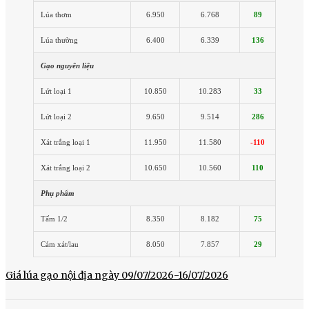
Lúa thơm
6.950
6.768
89
Lúa thường
6.400
6.339
136
Gạo nguyên liệu
Lứt loại 1
10.850
10.283
33
Lứt loại 2
9.650
9.514
286
Xát trắng loại 1
11.950
11.580
-110
Xát trắng loại 2
10.650
10.560
110
Phụ phẩm
Tấm 1/2
8.350
8.182
75
Cám xát/lau
8.050
7.857
29
Giá lúa gạo nội địa ngày 09/07/2026-16/07/2026