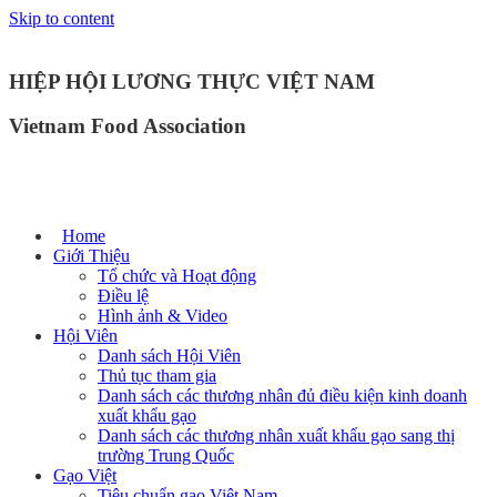
Skip to content
HIỆP HỘI LƯƠNG THỰC VIỆT NAM
Vietnam Food Association
Home
Giới Thiệu
Tổ chức và Hoạt động
Điều lệ
Hình ảnh & Video
Hội Viên
Danh sách Hội Viên
Thủ tục tham gia
Danh sách các thương nhân đủ điều kiện kinh doanh
xuất khẩu gạo
Danh sách các thương nhân xuất khẩu gạo sang thị
trường Trung Quốc
Gạo Việt
Tiêu chuẩn gạo Việt Nam