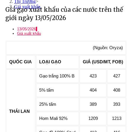
Thị Trường
>
Giá xuất khẩu
Giá gạo xuất khẩu của các nước trên thế
giới ngày 13/05/2026
13/05/2026
Giá xuất khẩu
(Nguồn: Oryza)
QUỐC GIA
LOẠI GẠO
GIÁ (USD/MT, FOB)
Gạo trắng 100% B
423
427
5% tấm
404
408
25% tấm
389
393
THÁI LAN
Hom Mali 92%
1209
1213