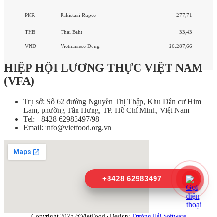
PKR
Pakistani Rupee
277,71
THB
Thai Baht
33,43
VND
Vietnamese Dong
26.287,66
HIỆP HỘI LƯƠNG THỰC VIỆT NAM
(VFA)
Trụ sở: Số 62 đường Nguyễn Thị Thập, Khu Dân cư Him
Lam, phường Tân Hưng, TP. Hồ Chí Minh, Việt Nam
Tel: +8428 62983497/98
Email: info@vietfood.org.vn
+8428 62983497
Copyright 2025 @VietFood - Design:
Trường Hải Software