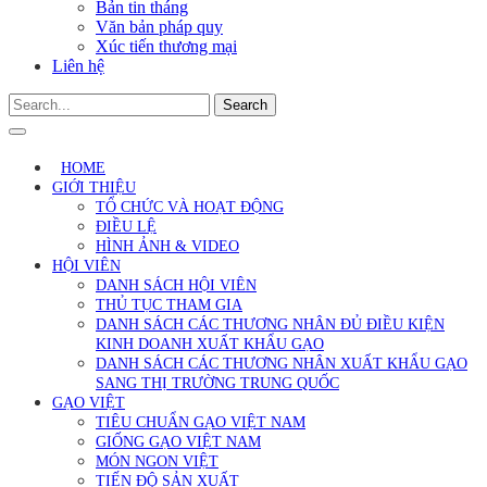
Bản tin tháng
Văn bản pháp quy
Xúc tiến thương mại
Liên hệ
Search
HOME
GIỚI THIỆU
TỔ CHỨC VÀ HOẠT ĐỘNG
ĐIỀU LỆ
HÌNH ẢNH & VIDEO
HỘI VIÊN
DANH SÁCH HỘI VIÊN
THỦ TỤC THAM GIA
DANH SÁCH CÁC THƯƠNG NHÂN ĐỦ ĐIỀU KIỆN
KINH DOANH XUẤT KHẨU GẠO
DANH SÁCH CÁC THƯƠNG NHÂN XUẤT KHẨU GẠO
SANG THỊ TRƯỜNG TRUNG QUỐC
GẠO VIỆT
TIÊU CHUẨN GẠO VIỆT NAM
GIỐNG GẠO VIỆT NAM
MÓN NGON VIỆT
TIẾN ĐỘ SẢN XUẤT