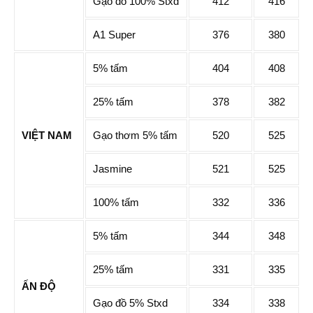
Gạo đồ 100% Stxd
412
416
A1 Super
376
380
5% tấm
404
408
25% tấm
378
382
VIỆT NAM
Gạo thơm 5% tấm
520
525
Jasmine
521
525
100% tấm
332
336
5% tấm
344
348
25% tấm
331
335
ẤN ĐỘ
Gạo đồ 5% Stxd
334
338