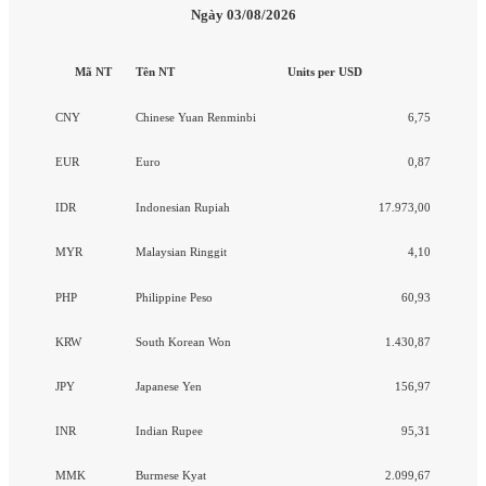
Ngày 03/08/2026
Mã NT
Tên NT
Units per USD
CNY
Chinese Yuan Renminbi
6,75
EUR
Euro
0,87
IDR
Indonesian Rupiah
17.973,00
MYR
Malaysian Ringgit
4,10
PHP
Philippine Peso
60,93
KRW
South Korean Won
1.430,87
JPY
Japanese Yen
156,97
INR
Indian Rupee
95,31
MMK
Burmese Kyat
2.099,67