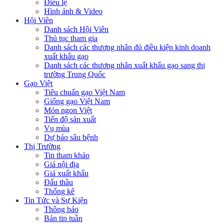
Điều lệ
Hình ảnh & Video
Hội Viên
Danh sách Hội Viên
Thủ tục tham gia
Danh sách các thương nhân đủ điều kiện kinh doanh
xuất khẩu gạo
Danh sách các thương nhân xuất khẩu gạo sang thị
trường Trung Quốc
Gạo Việt
Tiêu chuẩn gạo Việt Nam
Giống gạo Việt Nam
Món ngon Việt
Tiến độ sản xuất
Vụ mùa
Dự báo sâu bệnh
Thị Trường
Tin tham khảo
Giá nội địa
Giá xuất khẩu
Đấu thầu
Thống kê
Tin Tức và Sự Kiện
Thông báo
Bản tin tuần