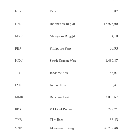
EUR
Euro
0,87
IDR
Indonesian Rupiah
17.973,00
MYR
Malaysian Ringgit
4,10
PHP
Philippine Peso
60,93
KRW
South Korean Won
1.430,87
JPY
Japanese Yen
156,97
INR
Indian Rupee
95,31
MMK
Burmese Kyat
2.099,67
PKR
Pakistani Rupee
277,71
THB
Thai Baht
33,43
VND
Vietnamese Dong
26.287,66