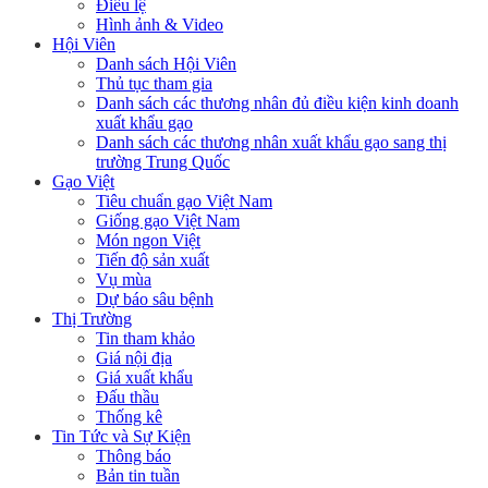
Điều lệ
Hình ảnh & Video
Hội Viên
Danh sách Hội Viên
Thủ tục tham gia
Danh sách các thương nhân đủ điều kiện kinh doanh
xuất khẩu gạo
Danh sách các thương nhân xuất khẩu gạo sang thị
trường Trung Quốc
Gạo Việt
Tiêu chuẩn gạo Việt Nam
Giống gạo Việt Nam
Món ngon Việt
Tiến độ sản xuất
Vụ mùa
Dự báo sâu bệnh
Thị Trường
Tin tham khảo
Giá nội địa
Giá xuất khẩu
Đấu thầu
Thống kê
Tin Tức và Sự Kiện
Thông báo
Bản tin tuần