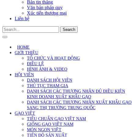
Bản tin tháng
Văn bản pháp quy
Xúc tiến thương mại
Liên hệ
Search
HOME
GIỚI THIỆU
TỔ CHỨC VÀ HOẠT ĐỘNG
ĐIỀU LỆ
HÌNH ẢNH & VIDEO
HỘI VIÊN
DANH SÁCH HỘI VIÊN
THỦ TỤC THAM GIA
DANH SÁCH CÁC THƯƠNG NHÂN ĐỦ ĐIỀU KIỆN
KINH DOANH XUẤT KHẨU GẠO
DANH SÁCH CÁC THƯƠNG NHÂN XUẤT KHẨU GẠO
SANG THỊ TRƯỜNG TRUNG QUỐC
GẠO VIỆT
TIÊU CHUẨN GẠO VIỆT NAM
GIỐNG GẠO VIỆT NAM
MÓN NGON VIỆT
TIẾN ĐỘ SẢN XUẤT