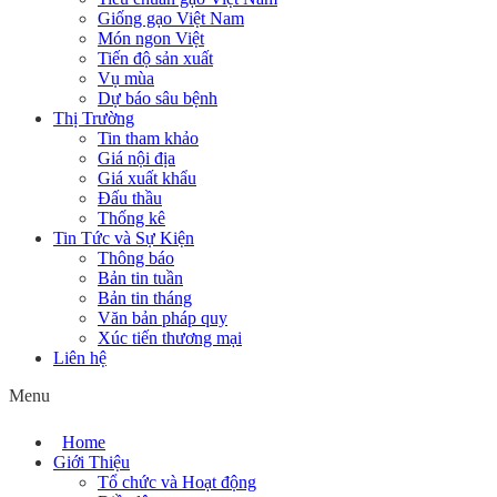
Giống gạo Việt Nam
Món ngon Việt
Tiến độ sản xuất
Vụ mùa
Dự báo sâu bệnh
Thị Trường
Tin tham khảo
Giá nội địa
Giá xuất khẩu
Đấu thầu
Thống kê
Tin Tức và Sự Kiện
Thông báo
Bản tin tuần
Bản tin tháng
Văn bản pháp quy
Xúc tiến thương mại
Liên hệ
Menu
Home
Giới Thiệu
Tổ chức và Hoạt động