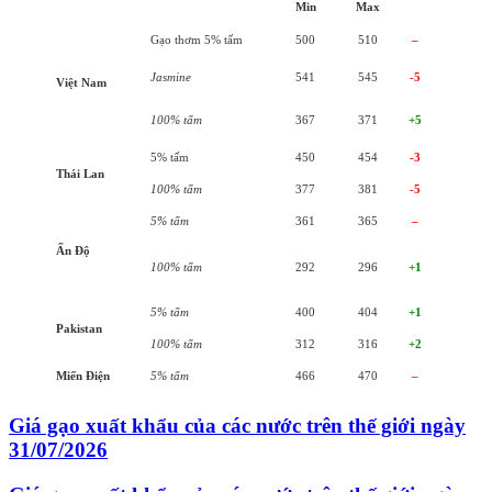
Min
Max
Gạo thơm 5% tấm
500
510
–
Jasmine
541
545
-5
Việt Nam
100% tấm
367
371
+5
5% tấm
450
454
-3
Thái Lan
100% tấm
377
381
-5
5% tấm
361
365
–
Ấn Độ
100% tấm
292
296
+1
5% tấm
400
404
+1
Pakistan
100% tấm
312
316
+2
Miến Điện
5% tấm
466
470
–
Giá gạo xuất khẩu của các nước trên thế giới ngày
31/07/2026