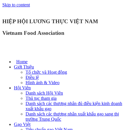
Skip to content
HIỆP HỘI LƯƠNG THỰC VIỆT NAM
Vietnam Food Association
Home
Giới Thiệu
Tổ chức và Hoạt động
Điều lệ
Hình ảnh & Video
Hội Viên
Danh sách Hội Viên
Thủ tục tham gia
Danh sách các thương nhân đủ điều kiện kinh doanh
xuất khẩu gạo
Danh sách các thương nhân xuất khẩu gạo sang thị
trường Trung Quốc
Gạo Việt
Tiêu chuẩn gạo Việt Nam