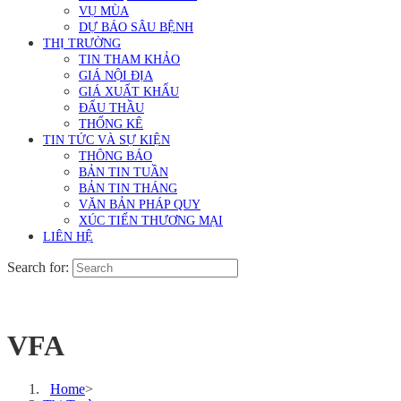
VỤ MÙA
DỰ BÁO SÂU BỆNH
THỊ TRƯỜNG
TIN THAM KHẢO
GIÁ NỘI ĐỊA
GIÁ XUẤT KHẨU
ĐẤU THẦU
THỐNG KÊ
TIN TỨC VÀ SỰ KIỆN
THÔNG BÁO
BẢN TIN TUẦN
BẢN TIN THÁNG
VĂN BẢN PHÁP QUY
XÚC TIẾN THƯƠNG MẠI
LIÊN HỆ
Search for:
VFA
Home
>