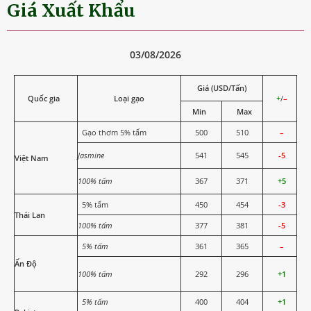
Giá Xuất Khẩu
03/08/2026
Giá (USD/Tấn)
Quốc gia
Loại gạo
+
/
–
Min
Max
Gạo thơm 5% tấm
500
510
–
Jasmine
541
545
-5
Việt Nam
100% tấm
367
371
+5
5% tấm
450
454
-3
Thái Lan
100% tấm
377
381
-5
5% tấm
361
365
–
Ấn Độ
100% tấm
292
296
+1
5% tấm
400
404
+1