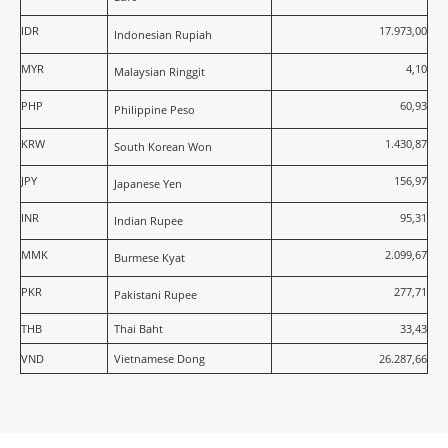
IDR
17.973,00
Indonesian Rupiah
MYR
4,10
Malaysian Ringgit
PHP
60,93
Philippine Peso
KRW
1.430,87
South Korean Won
JPY
156,97
Japanese Yen
INR
95,31
Indian Rupee
MMK
2.099,67
Burmese Kyat
PKR
277,71
Pakistani Rupee
THB
Thai Baht
33,43
VND
Vietnamese Dong
26.287,66