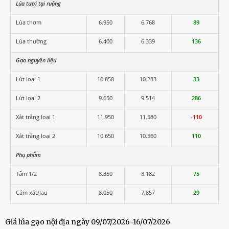
Lúa tươi tại ruộng
Lúa thơm
6.950
6.768
89
Lúa thường
6.400
6.339
136
Gạo nguyên liệu
Lứt loại 1
10.850
10.283
33
Lứt loại 2
9.650
9.514
286
Xát trắng loại 1
11.950
11.580
-110
Xát trắng loại 2
10.650
10.560
110
Phụ phẩm
Tấm 1/2
8.350
8.182
75
Cám xát/lau
8.050
7.857
29
Giá lúa gạo nội địa ngày 09/07/2026-16/07/2026