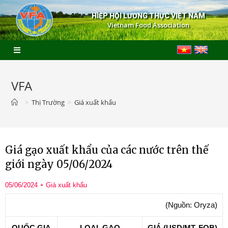
HIỆP HỘI LƯƠNG THỰC VIỆT NAM
Vietnam Food Association
VFA
>
Thị Trường
>
Giá xuất khẩu
Giá gạo xuất khẩu của các nước trên thế
giới ngày 05/06/2024
05/06/2024
Giá xuất khẩu
(Nguồn: Oryza)
QUỐC GIA
LOẠI GẠO
GIÁ (USD/MT, FOB)