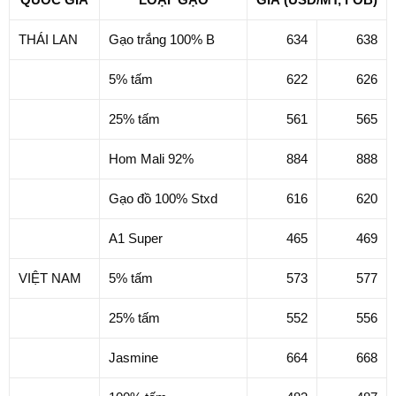
THÁI LAN
Gạo trắng 100% B
634
638
5% tấm
622
626
25% tấm
561
565
Hom Mali 92%
884
888
Gạo đồ 100% Stxd
616
620
A1 Super
465
469
VIỆT NAM
5% tấm
573
577
25% tấm
552
556
Jasmine
664
668