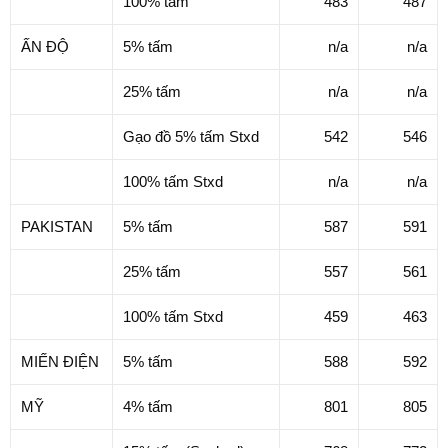
100% tấm
483
487
ẤN ĐỘ
5% tấm
n/a
n/a
25% tấm
n/a
n/a
Gạo đồ 5% tấm Stxd
542
546
100% tấm Stxd
n/a
n/a
PAKISTAN
5% tấm
587
591
25% tấm
557
561
100% tấm Stxd
459
463
MIẾN ĐIỆN
5% tấm
588
592
MỸ
4% tấm
801
805