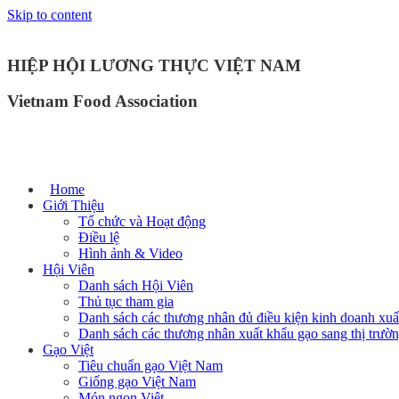
Skip to content
HIỆP HỘI LƯƠNG THỰC VIỆT NAM
Vietnam Food Association
Home
Giới Thiệu
Tổ chức và Hoạt động
Điều lệ
Hình ảnh & Video
Hội Viên
Danh sách Hội Viên
Thủ tục tham gia
Danh sách các thương nhân đủ điều kiện kinh doanh xuấ
Danh sách các thương nhân xuất khẩu gạo sang thị trư
Gạo Việt
Tiêu chuẩn gạo Việt Nam
Giống gạo Việt Nam
Món ngon Việt