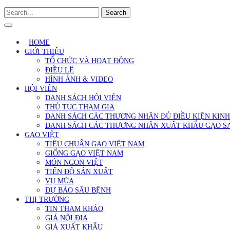
Search
HOME
GIỚI THIỆU
TỔ CHỨC VÀ HOẠT ĐỘNG
ĐIỀU LỆ
HÌNH ẢNH & VIDEO
HỘI VIÊN
DANH SÁCH HỘI VIÊN
THỦ TỤC THAM GIA
DANH SÁCH CÁC THƯƠNG NHÂN ĐỦ ĐIỀU KIỆN KIN
DANH SÁCH CÁC THƯƠNG NHÂN XUẤT KHẨU GẠO S
GẠO VIỆT
TIÊU CHUẨN GẠO VIỆT NAM
GIỐNG GẠO VIỆT NAM
MÓN NGON VIỆT
TIẾN ĐỘ SẢN XUẤT
VỤ MÙA
DỰ BÁO SÂU BỆNH
THỊ TRƯỜNG
TIN THAM KHẢO
GIÁ NỘI ĐỊA
GIÁ XUẤT KHẨU