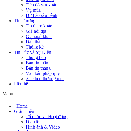
Tiến độ sản xuất
Vụ mùa
Dự báo sâu bệnh
Thị Trường
Tin tham khảo
Giá nội địa
Giá xuất khẩu
Đấu thầu
Thống kê
Tin Tức và Sự Kiện
Thông báo
Bản tin tuần
Bản tin tháng
Văn bản pháp quy
Xúc tiến thương mại
Liên hệ
Menu
Home
Giới Thiệu
Tổ chức và Hoạt động
Điều lệ
Hình ảnh & Video