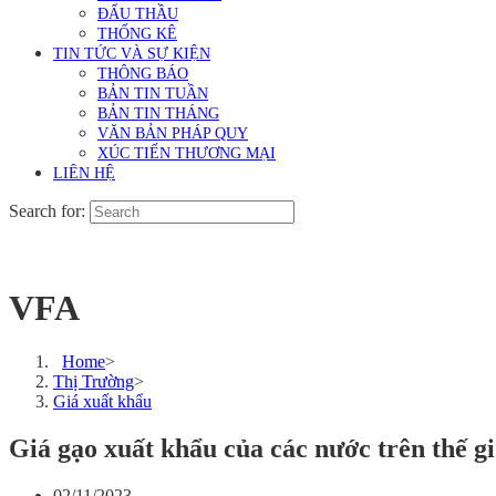
ĐẤU THẦU
THỐNG KÊ
TIN TỨC VÀ SỰ KIỆN
THÔNG BÁO
BẢN TIN TUẦN
BẢN TIN THÁNG
VĂN BẢN PHÁP QUY
XÚC TIẾN THƯƠNG MẠI
LIÊN HỆ
Search for:
VFA
Home
>
Thị Trường
>
Giá xuất khẩu
Giá gạo xuất khẩu của các nước trên thế g
02/11/2023