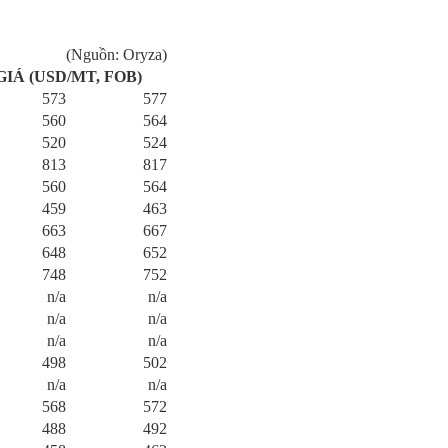
(Nguồn: Oryza)
GIÁ (USD/MT, FOB)
573
577
560
564
520
524
813
817
560
564
459
463
663
667
648
652
748
752
n/a
n/a
n/a
n/a
n/a
n/a
498
502
n/a
n/a
568
572
488
492