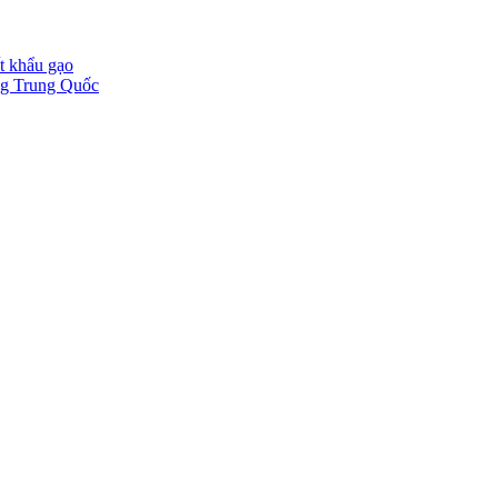
t khẩu gạo
ờng Trung Quốc