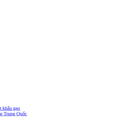
t khẩu gạo
ờng Trung Quốc