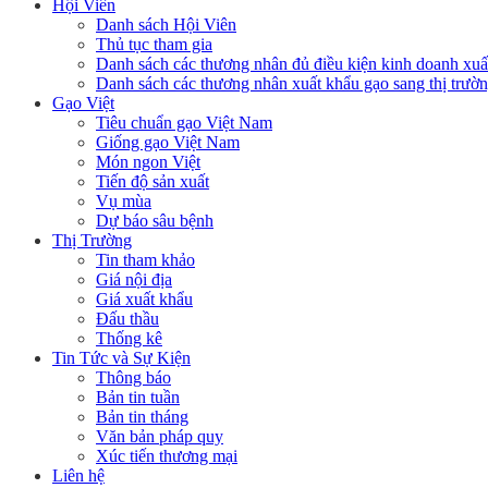
Hội Viên
Danh sách Hội Viên
Thủ tục tham gia
Danh sách các thương nhân đủ điều kiện kinh doanh xuấ
Danh sách các thương nhân xuất khẩu gạo sang thị trư
Gạo Việt
Tiêu chuẩn gạo Việt Nam
Giống gạo Việt Nam
Món ngon Việt
Tiến độ sản xuất
Vụ mùa
Dự báo sâu bệnh
Thị Trường
Tin tham khảo
Giá nội địa
Giá xuất khẩu
Đấu thầu
Thống kê
Tin Tức và Sự Kiện
Thông báo
Bản tin tuần
Bản tin tháng
Văn bản pháp quy
Xúc tiến thương mại
Liên hệ