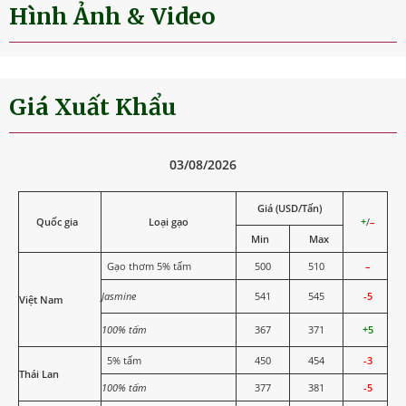
Hình Ảnh & Video
Giá Xuất Khẩu
03/08/2026
Giá (USD/Tấn)
Quốc gia
Loại gạo
+
/
–
Min
Max
Gạo thơm 5% tấm
500
510
–
Jasmine
541
545
-5
Việt Nam
100% tấm
367
371
+5
5% tấm
450
454
-3
Thái Lan
100% tấm
377
381
-5