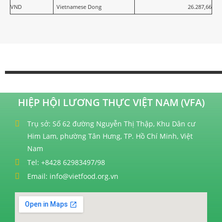
VND
Vietnamese Dong
26.287,66
HIỆP HỘI LƯƠNG THỰC VIỆT NAM (VFA)
Trụ sở: Số 62 đường Nguyễn Thị Thập, Khu Dân cư
Him Lam, phường Tân Hưng, TP. Hồ Chí Minh, Việt
Nam
Tel: +8428 62983497/98
Email: info@vietfood.org.vn