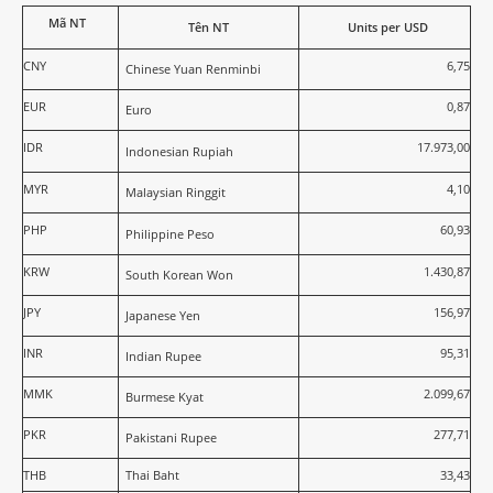
Mã NT
Tên NT
Units per USD
CNY
6,75
Chinese Yuan Renminbi
EUR
0,87
Euro
IDR
17.973,00
Indonesian Rupiah
MYR
4,10
Malaysian Ringgit
PHP
60,93
Philippine Peso
KRW
1.430,87
South Korean Won
JPY
156,97
Japanese Yen
INR
95,31
Indian Rupee
MMK
2.099,67
Burmese Kyat
PKR
277,71
Pakistani Rupee
THB
Thai Baht
33,43