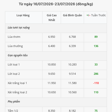
Từ ngày 16/07/2026-23/07/2026 (đồng/kg)
Loại Hàng
Giá Cao
Giá Bình Quân
+
/
–
Tuần Trước
Nhất
Lúa tươi tại ruộng
Lúa thơm
6.950
6.768
89
Lúa thường
6.400
6.339
136
Gạo nguyên liệu
Lứt loại 1
10.850
10.283
33
Lứt loại 2
9.650
9.514
286
Xát trắng loại 1
11.950
11.580
-110
Xát trắng loại 2
10.650
10.560
110
Phụ phẩm
Tấm 1/2
8.350
8.182
75