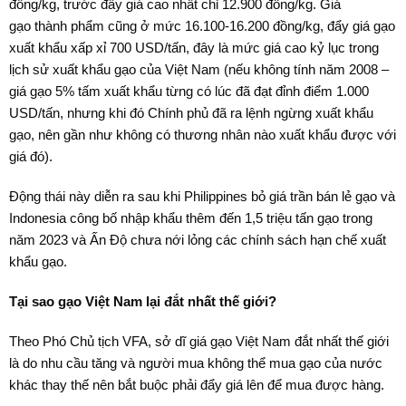
đồng/kg, trước đây giá cao nhất chỉ 12.900 đồng/kg. Giá
gạo thành phẩm cũng ở mức 16.100-16.200 đồng/kg, đẩy giá gạo
xuất khẩu xấp xỉ 700 USD/tấn, đây là mức giá cao kỷ lục trong
lịch sử xuất khẩu gạo của Việt Nam (nếu không tính năm 2008 –
giá gạo 5% tấm xuất khẩu từng có lúc đã đạt đỉnh điểm 1.000
USD/tấn, nhưng khi đó Chính phủ đã ra lệnh ngừng xuất khẩu
gạo, nên gần như không có thương nhân nào xuất khẩu được với
giá đó).
Động thái này diễn ra sau khi Philippines bỏ giá trần bán lẻ gạo và
Indonesia công bố nhập khẩu thêm đến 1,5 triệu tấn gạo trong
năm 2023 và Ấn Độ chưa nới lỏng các chính sách hạn chế xuất
khẩu gạo.
Tại sao gạo Việt Nam lại đắt nhất thế giới?
Theo Phó Chủ tịch VFA, sở dĩ giá gạo Việt Nam đắt nhất thế giới
là do nhu cầu tăng và người mua không thể mua gạo của nước
khác thay thế nên bắt buộc phải đẩy giá lên để mua được hàng.