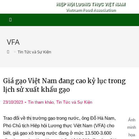
HIỆP HỘI LƯƠNG THỰC VIỆT NAM
Vietnam Food Association
VFA
>
Tin Tức và Sự Kiện
Giá gạo Việt Nam đang cao kỷ lục trong
lịch sử xuất khẩu gạo
23/10/2023
Tin tham khảo
,
Tin Tức và Sự Kiện
Trao đổi về thị trường gạo trong nước, ông Đỗ Hà Nam,
Ảnh
Phó Chủ tịch Hiệp hội Lương thực Việt Nam (VFA) cho
minh
biết, giá gạo xô trong nước đang ở mức 13.500-3.600
họa