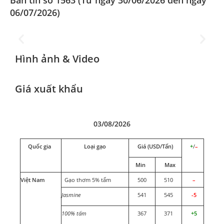
Bản tin số 1563 (Từ ngày 30/06/2026 đến ngày
Đoàn Xúc tiến Thương mại tại
Hong Kong SAR, Trung Quốc
06/07/2026)
2025
Hình ảnh & Video
Giá xuất khẩu
03/08/2026
Quốc gia
Loại gạo
Giá (USD/Tấn)
+
/
–
Min
Max
Việt Nam
Gạo thơm 5% tấm
500
510
–
Jasmine
541
545
-5
100% tấm
367
371
+5