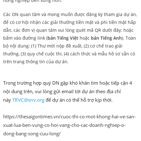
nông nghiệp bền vững hơn.
Các DN quan tâm và mong muốn được đăng ký tham gia dự án,
để có cơ hội nhận các giải thưởng tiền mặt và phi tiền mặt hấp
dẫn, các đơn vị quan tâm vui lòng quét mã QR dưới đây; hoặc
bấm vào đường link (
bản Tiếng Việt
hoặc
bản Tiếng Anh
). Toàn
bộ nội dung: (1) Thư mời nộp đề xuất, (2) cơ chế trao giải
thưởng, (3) quy chế cuộc thi, (4) cách thức và mẫu hồ sơ sẵn có
trên trang thông tin của dự án.
Trong trường hợp quý DN gặp khó khăn tìm hoặc tiếp cận 4
nội dung trên, vui lòng gửi email tới dự án theo địa chỉ
này
TRVC@snv.org
để dự án có thể hỗ trợ kịp thời.
https://thesaigontimes.vn/cuoc-thi-co-mot-khong-hai-ve-san-
xuat-lua-ben-vung-co-hoi-vang-cho-cac-doanh-nghiep-o-
dong-bang-song-cuu-long/