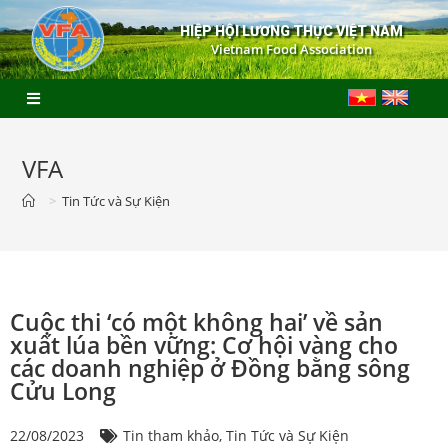
HIỆP HỘI LƯƠNG THỰC VIỆT NAM
Vietnam Food Association
VFA
>
Tin Tức và Sự Kiện
Cuộc thi ‘có một không hai’ về sản
xuất lúa bền vững: Cơ hội vàng cho
các doanh nghiệp ở Đồng bằng sông
Cửu Long
22/08/2023
Tin tham khảo
,
Tin Tức và Sự Kiện