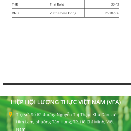
THB
Thai Baht
33,43
VND
Vietnamese Dong
26.287,66
HIỆP HỘI LƯƠNG THỰC VIỆT NAM (VFA)
Trụ sở: Số 62 đường Nguyễn Thị Thập, Khu Dân cư
Him Lam, phường Tân Hưng, TP. Hồ Chí Minh, Việt
Nam