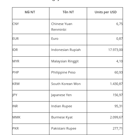
Mã NT
Tên NT
Units per USD
CNY
Chinese Yuan
6,75
Renminbi
EUR
Euro
0,87
IDR
Indonesian Rupiah
17.973,00
MYR
Malaysian Ringgit
4,10
PHP
Philippine Peso
60,93
KRW
South Korean Won
1.430,87
JPY
Japanese Yen
156,97
INR
Indian Rupee
95,31
MMK
Burmese Kyat
2.099,67
PKR
Pakistani Rupee
277,71