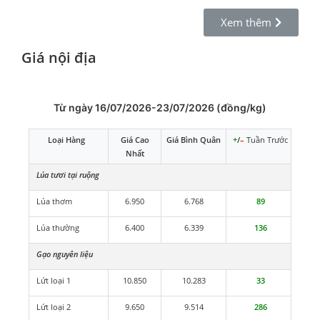
Xem thêm
Giá nội địa
Từ ngày 16/07/2026-23/07/2026 (đồng/kg)
Loại Hàng
Giá Cao
Giá Bình Quân
+
/
–
Tuần Trước
Nhất
Lúa tươi tại ruộng
Lúa thơm
6.950
6.768
89
Lúa thường
6.400
6.339
136
Gạo nguyên liệu
Lứt loại 1
10.850
10.283
33
Lứt loại 2
9.650
9.514
286