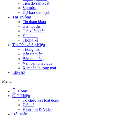
Tiến độ sản xuất
Vụ mùa
Dự báo sâu bệnh
Thị Trường
Tin tham khảo
Giá nội địa
Giá xuất khẩu
Đấu thầu
Thống kê
Tin Tức và Sự Kiện
Thông báo
Bản tin tuần
Bản tin tháng
Văn bản pháp quy
Xúc tiến thương mại
Liên hệ
Menu
Home
Giới Thiệu
Tổ chức và Hoạt động
Điều lệ
Hình ảnh & Video
Hội Viên