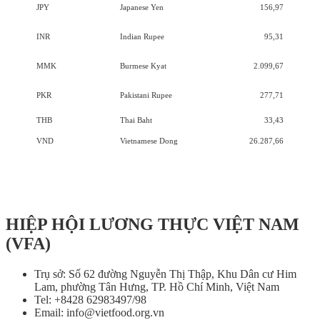
JPY
Japanese Yen
156,97
INR
Indian Rupee
95,31
MMK
Burmese Kyat
2.099,67
PKR
Pakistani Rupee
277,71
THB
Thai Baht
33,43
VND
Vietnamese Dong
26.287,66
HIỆP HỘI LƯƠNG THỰC VIỆT NAM
(VFA)
Trụ sở: Số 62 đường Nguyễn Thị Thập, Khu Dân cư Him
Lam, phường Tân Hưng, TP. Hồ Chí Minh, Việt Nam
Tel: +8428 62983497/98
Email: info@vietfood.org.vn