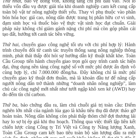
Thứ nhất
, bảo vệ dòng vốn, không tăng chi phí đầu vào. Nỗi lo
thiếu vốn đầu vụ được giải tỏa khi doanh nghiệp cam kết cung cấp
toàn bộ vật tư nông nghiệp thiết yếu. Thay vì phụ thuộc vào phân
bón hóa học giá cao, nông dân được trang bị phân hữu cơ vi sinh,
đạm sinh học và thuốc bảo vệ thực vật sinh học đạt chuẩn. Giải
pháp này không chỉ giảm gánh nặng chi phí mà còn góp phần cải
tạo đất, hướng tới canh tác bền vững.
Thứ hai
, chuyển giao công nghệ tối ưu với chi phí hợp lý: Hành
trình chuyển đổi từ canh tác truyền thống sang nông nghiệp thông
minh, phát thải thấp đòi hỏi sự hướng dẫn kỹ thuật khắt khe. Toàn
Cầu Group tiến hành chuyển giao trọn gói quy trình canh tác hiện
đại, ứng dụng nền tảng công nghệ số với mức phí được ấn định vô
cùng hợp lý, chỉ 7.000.000 đồng/ha. Đây không chỉ là mức phí
chuyển giao kỹ thuật đơn thuần, mà là khoản đầu tư để nâng cấp
người nông dân trở thành những “doanh nhân nông nghiệp”, làm
chủ các công nghệ mới nhất như tưới ngập khô xen kẽ (AWD) hay
đo đếm tín chỉ carbon.
Thứ ba
, bảo chứng đầu ra, làm chủ chuỗi giá trị toàn cầu: Điểm
nghẽn lớn nhất của ngành lúa gạo là khâu tiêu thụ đã được tháo gỡ
hoàn toàn. Nông dân không còn phải thấp thỏm chờ đợi thương lái
hay lo sợ bị ép giá khi thu hoạch. Thông qua việc thiết lập liên kết
chiến lược cùng Công ty Trí Việt và Công ty Năng lượng Xanh,
Toàn Cầu Group cam kết bao tiêu toàn bộ sản lượng đầu ra một