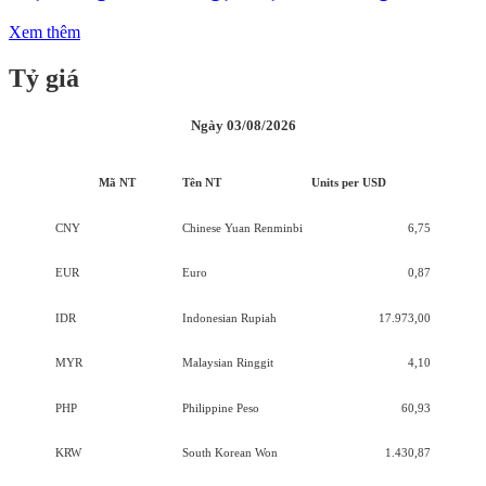
Xem thêm
Tỷ giá
Ngày 03/08/2026
Mã NT
Tên NT
Units per USD
CNY
Chinese Yuan Renminbi
6,75
EUR
Euro
0,87
IDR
Indonesian Rupiah
17.973,00
MYR
Malaysian Ringgit
4,10
PHP
Philippine Peso
60,93
KRW
South Korean Won
1.430,87