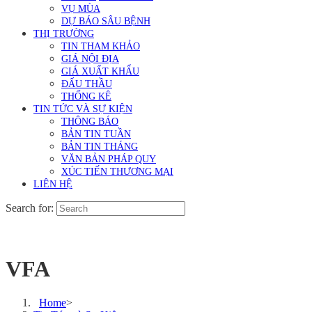
VỤ MÙA
DỰ BÁO SÂU BỆNH
THỊ TRƯỜNG
TIN THAM KHẢO
GIÁ NỘI ĐỊA
GIÁ XUẤT KHẨU
ĐẤU THẦU
THỐNG KÊ
TIN TỨC VÀ SỰ KIỆN
THÔNG BÁO
BẢN TIN TUẦN
BẢN TIN THÁNG
VĂN BẢN PHÁP QUY
XÚC TIẾN THƯƠNG MẠI
LIÊN HỆ
Search for:
VFA
Home
>