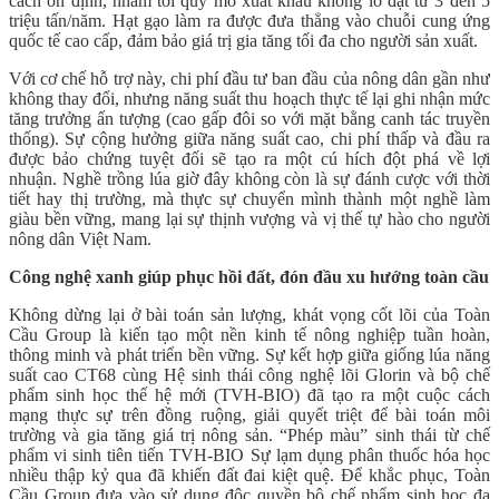
cách ổn định, nhắm tới quy mô xuất khẩu khổng lồ đạt từ 3 đến 5
triệu tấn/năm. Hạt gạo làm ra được đưa thẳng vào chuỗi cung ứng
quốc tế cao cấp, đảm bảo giá trị gia tăng tối đa cho người sản xuất.
Với cơ chế hỗ trợ này, chi phí đầu tư ban đầu của nông dân gần như
không thay đổi, nhưng năng suất thu hoạch thực tế lại ghi nhận mức
tăng trưởng ấn tượng (cao gấp đôi so với mặt bằng canh tác truyền
thống). Sự cộng hưởng giữa năng suất cao, chi phí thấp và đầu ra
được bảo chứng tuyệt đối sẽ tạo ra một cú hích đột phá về lợi
nhuận. Nghề trồng lúa giờ đây không còn là sự đánh cược với thời
tiết hay thị trường, mà thực sự chuyển mình thành một nghề làm
giàu bền vững, mang lại sự thịnh vượng và vị thế tự hào cho người
nông dân Việt Nam.
Công nghệ xanh giúp phục hồi đất, đón đầu xu hướng toàn cầu
Không dừng lại ở bài toán sản lượng, khát vọng cốt lõi của Toàn
Cầu Group là kiến tạo một nền kinh tế nông nghiệp tuần hoàn,
thông minh và phát triển bền vững. Sự kết hợp giữa giống lúa năng
suất cao CT68 cùng Hệ sinh thái công nghệ lõi Glorin và bộ chế
phẩm sinh học thế hệ mới (TVH-BIO) đã tạo ra một cuộc cách
mạng thực sự trên đồng ruộng, giải quyết triệt để bài toán môi
trường và gia tăng giá trị nông sản. “Phép màu” sinh thái từ chế
phẩm vi sinh tiên tiến TVH-BIO Sự lạm dụng phân thuốc hóa học
nhiều thập kỷ qua đã khiến đất đai kiệt quệ. Để khắc phục, Toàn
Cầu Group đưa vào sử dụng độc quyền bộ chế phẩm sinh học đa