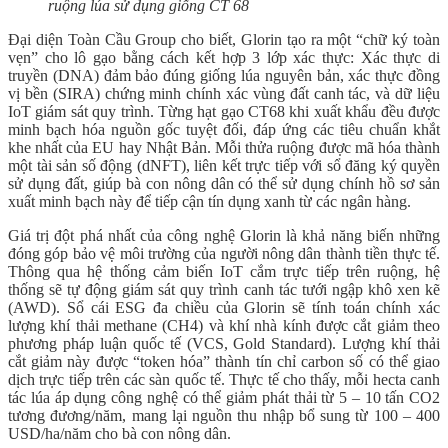
ruộng lúa sử dụng giống CT 68
Đại diện Toàn Cầu Group cho biết, Glorin tạo ra một “chữ ký toàn
vẹn” cho lô gạo bằng cách kết hợp 3 lớp xác thực: Xác thực di
truyền (DNA) đảm bảo đúng giống lúa nguyên bản, xác thực đồng
vị bền (SIRA) chứng minh chính xác vùng đất canh tác, và dữ liệu
IoT giám sát quy trình. Từng hạt gạo CT68 khi xuất khẩu đều được
minh bạch hóa nguồn gốc tuyệt đối, đáp ứng các tiêu chuẩn khắt
khe nhất của EU hay Nhật Bản. Mỗi thửa ruộng được mã hóa thành
một tài sản số động (dNFT), liên kết trực tiếp với sổ đăng ký quyền
sử dụng đất, giúp bà con nông dân có thể sử dụng chính hồ sơ sản
xuất minh bạch này để tiếp cận tín dụng xanh từ các ngân hàng.
Giá trị đột phá nhất của công nghệ Glorin là khả năng biến những
đóng góp bảo vệ môi trường của người nông dân thành tiền thực tế.
Thông qua hệ thống cảm biến IoT cắm trực tiếp trên ruộng, hệ
thống sẽ tự động giám sát quy trình canh tác tưới ngập khô xen kẽ
(AWD). Sổ cái ESG đa chiều của Glorin sẽ tính toán chính xác
lượng khí thải methane (CH4) và khí nhà kính được cắt giảm theo
phương pháp luận quốc tế (VCS, Gold Standard). Lượng khí thải
cắt giảm này được “token hóa” thành tín chỉ carbon số có thể giao
dịch trực tiếp trên các sàn quốc tế. Thực tế cho thấy, mỗi hecta canh
tác lúa áp dụng công nghệ có thể giảm phát thải từ 5 – 10 tấn CO2
tương đương/năm, mang lại nguồn thu nhập bổ sung từ 100 – 400
USD/ha/năm cho bà con nông dân.