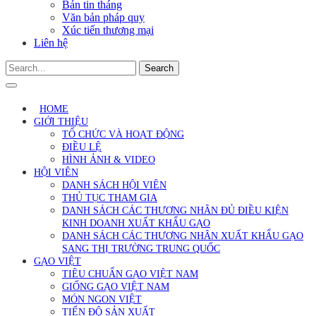
Bản tin tháng
Văn bản pháp quy
Xúc tiến thương mại
Liên hệ
Search
HOME
GIỚI THIỆU
TỔ CHỨC VÀ HOẠT ĐỘNG
ĐIỀU LỆ
HÌNH ẢNH & VIDEO
HỘI VIÊN
DANH SÁCH HỘI VIÊN
THỦ TỤC THAM GIA
DANH SÁCH CÁC THƯƠNG NHÂN ĐỦ ĐIỀU KIỆN
KINH DOANH XUẤT KHẨU GẠO
DANH SÁCH CÁC THƯƠNG NHÂN XUẤT KHẨU GẠO
SANG THỊ TRƯỜNG TRUNG QUỐC
GẠO VIỆT
TIÊU CHUẨN GẠO VIỆT NAM
GIỐNG GẠO VIỆT NAM
MÓN NGON VIỆT
TIẾN ĐỘ SẢN XUẤT