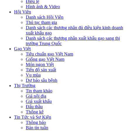
Điều lệ
Hình ảnh & Video
Hội Viên
Danh sách Hội Viên
Thủ tục tham gia
Danh sách các thương nhân đủ điều kiện kinh doanh
xuất khẩu gạo
Danh sách các thương nhân xuất khẩu gạo sang thị
trường Trung Quốc
Gạo Việt
Tiêu chuẩn gạo Việt Nam
Giống gạo Việt Nam
Món ngon Việt
Tiến độ sản xuất
Vụ mùa
Dự báo sâu bệnh
Thị Trường
Tin tham khảo
Giá nội địa
Giá xuất khẩu
Đấu thầu
Thống kê
Tin Tức và Sự Kiện
Thông báo
Bản tin tuần