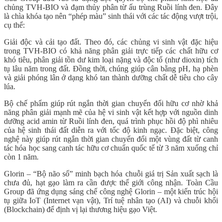
chủng TVH-BIO và đạm thủy phân từ ấu trùng Ruồi lính đen. Đây
là chìa khóa tạo nên “phép màu” sinh thái với các tác động vượt trội,
cụ thể:
Giải độc và cải tạo đất. Theo đó, các chủng vi sinh vật đặc hiệu
trong TVH-BIO có khả năng phân giải trực tiếp các chất hữu cơ
khó tiêu, phân giải tồn dư kim loại nặng và độc tố (như dioxin) tích
tụ lâu năm trong đất. Đồng thời, chúng giúp cân bằng pH, hạ phèn
và giải phóng lân ở dạng khó tan thành dưỡng chất dễ tiêu cho cây
lúa.
Bộ chế phẩm giúp rút ngắn thời gian chuyển đổi hữu cơ nhờ khả
năng phân giải mạnh mẽ của hệ vi sinh vật kết hợp với nguồn dinh
dưỡng acid amin từ Ruồi lính đen, quá trình phục hồi độ phì nhiêu
của hệ sinh thái đất diễn ra với tốc độ kinh ngạc. Đặc biệt, công
nghệ này giúp rút ngắn thời gian chuyển đổi một vùng đất từ canh
tác hóa học sang canh tác hữu cơ chuẩn quốc tế từ 3 năm xuống chỉ
còn 1 năm.
Glorin – “Bộ não số” minh bạch hóa chuỗi giá trị Sản xuất sạch là
chưa đủ, hạt gạo làm ra cần được thế giới công nhận. Toàn Cầu
Group đã ứng dụng sáng chế công nghệ Glorin – một kiến trúc hội
tụ giữa IoT (Internet vạn vật), Trí tuệ nhân tạo (AI) và chuỗi khối
(Blockchain) để định vị lại thương hiệu gạo Việt.