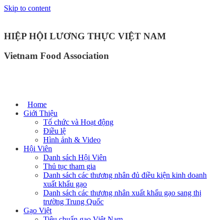
Skip to content
HIỆP HỘI LƯƠNG THỰC VIỆT NAM
Vietnam Food Association
Home
Giới Thiệu
Tổ chức và Hoạt động
Điều lệ
Hình ảnh & Video
Hội Viên
Danh sách Hội Viên
Thủ tục tham gia
Danh sách các thương nhân đủ điều kiện kinh doanh
xuất khẩu gạo
Danh sách các thương nhân xuất khẩu gạo sang thị
trường Trung Quốc
Gạo Việt
Tiêu chuẩn gạo Việt Nam