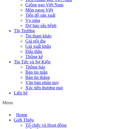
Giống gạo Việt Nam
Món ngon Việt
Tiến độ sản xuất
Vụ mùa
Dự báo sâu bệnh
Thị Trường
Tin tham khảo
Giá nội địa
Giá xuất khẩu
Đấu thầu
Thống kê
Tin Tức và Sự Kiện
Thông báo
Bản tin tuần
Bản tin tháng
Văn bản pháp quy
Xúc tiến thương mại
Liên hệ
Menu
Home
Giới Thiệu
Tổ chức và Hoạt động