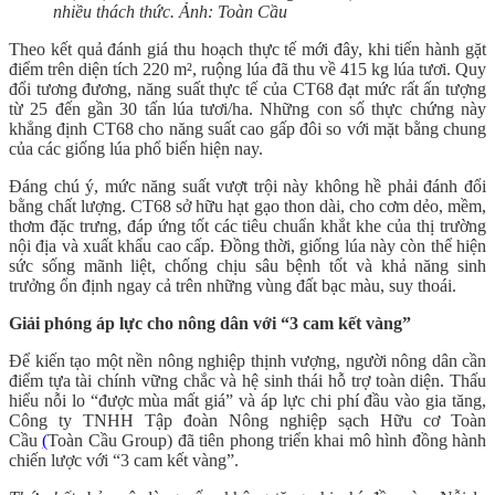
nhiều thách thức. Ảnh: Toàn Cầu
Theo kết quả đánh giá thu hoạch thực tế mới đây, khi tiến hành gặt
điểm trên diện tích 220 m², ruộng lúa đã thu về 415 kg lúa tươi. Quy
đổi tương đương, năng suất thực tế của CT68 đạt mức rất ấn tượng
từ 25 đến gần 30 tấn lúa tươi/ha. Những con số thực chứng này
khẳng định CT68 cho năng suất cao gấp đôi so với mặt bằng chung
của các giống lúa phổ biến hiện nay.
Đáng chú ý, mức năng suất vượt trội này không hề phải đánh đổi
bằng chất lượng. CT68 sở hữu hạt gạo thon dài, cho cơm dẻo, mềm,
thơm đặc trưng, đáp ứng tốt các tiêu chuẩn khắt khe của thị trường
nội địa và xuất khẩu cao cấp. Đồng thời, giống lúa này còn thể hiện
sức sống mãnh liệt, chống chịu sâu bệnh tốt và khả năng sinh
trưởng ổn định ngay cả trên những vùng đất bạc màu, suy thoái.
Giải phóng áp lực cho nông dân với “3 cam kết vàng”
Để kiến tạo một nền nông nghiệp thịnh vượng, người nông dân cần
điểm tựa tài chính vững chắc và hệ sinh thái hỗ trợ toàn diện. Thấu
hiểu nỗi lo “được mùa mất giá” và áp lực chi phí đầu vào gia tăng,
Công ty TNHH Tập đoàn Nông nghiệp sạch Hữu cơ Toàn
Cầu
(
Toàn Cầu Group) đã tiên phong triển khai mô hình đồng hành
chiến lược với “3 cam kết vàng”.