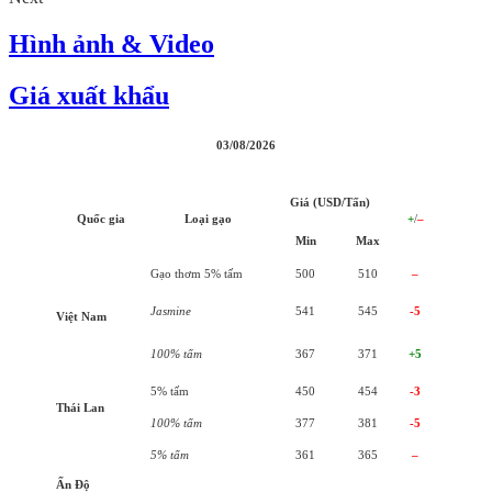
Hình ảnh & Video
Giá xuất khẩu
03/08/2026
Giá (USD/Tấn)
Quốc gia
Loại gạo
+
/
–
Min
Max
Gạo thơm 5% tấm
500
510
–
Jasmine
541
545
-5
Việt Nam
100% tấm
367
371
+5
5% tấm
450
454
-3
Thái Lan
100% tấm
377
381
-5
5% tấm
361
365
–
Ấn Độ