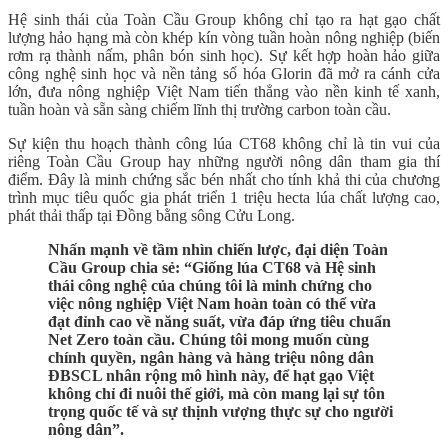
Hệ sinh thái của Toàn Cầu Group không chỉ tạo ra hạt gạo chất
lượng hảo hạng mà còn khép kín vòng tuần hoàn nông nghiệp (biến
rơm rạ thành nấm, phân bón sinh học). Sự kết hợp hoàn hảo giữa
công nghệ sinh học và nền tảng số hóa Glorin đã mở ra cánh cửa
lớn, đưa nông nghiệp Việt Nam tiến thẳng vào nền kinh tế xanh,
tuần hoàn và sẵn sàng chiếm lĩnh thị trường carbon toàn cầu.
Sự kiện thu hoạch thành công lúa CT68 không chỉ là tin vui của
riêng Toàn Cầu Group hay những người nông dân tham gia thí
điểm. Đây là minh chứng sắc bén nhất cho tính khả thi của chương
trình mục tiêu quốc gia phát triển 1 triệu hecta lúa chất lượng cao,
phát thải thấp tại Đồng bằng sông Cửu Long.
Nhấn mạnh về tầm nhìn chiến lược, đại diện Toàn
Cầu Group chia sẻ: “Giống lúa CT68 và Hệ sinh
thái công nghệ của chúng tôi là minh chứng cho
việc nông nghiệp Việt Nam hoàn toàn có thể vừa
đạt đỉnh cao về năng suất, vừa đáp ứng tiêu chuẩn
Net Zero toàn cầu. Chúng tôi mong muốn cùng
chính quyền, ngân hàng và hàng triệu nông dân
ĐBSCL nhân rộng mô hình này, để hạt gạo Việt
không chỉ đi nuôi thế giới, mà còn mang lại sự tôn
trọng quốc tế và sự thịnh vượng thực sự cho người
nông dân”.