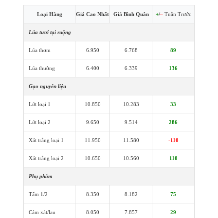
Loại Hàng
Giá Cao Nhất
Giá Bình Quân
+
/
–
Tuần Trước
Lúa tươi tại ruộng
Lúa thơm
6.950
6.768
89
Lúa thường
6.400
6.339
136
Gạo nguyên liệu
Lứt loại 1
10.850
10.283
33
Lứt loại 2
9.650
9.514
286
Xát trắng loại 1
11.950
11.580
-110
Xát trắng loại 2
10.650
10.560
110
Phụ phẩm
Tấm 1/2
8.350
8.182
75
Cám xát/lau
8.050
7.857
29