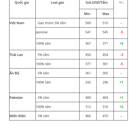
Quốc gia
Loại gạo
Giá (USD/Tấn)
+
/
–
Min
Max
Việt Nam
Gạo thơm 5% tấm
500
510
–
Jasmine
541
545
-5
100% tấm
367
371
+5
Thái Lan
5% tấm
450
454
-3
100% tấm
377
381
-5
Ấn Độ
5% tấm
361
365
–
100% tấm
292
296
+1
Pakistan
5% tấm
400
404
+1
100% tấm
312
316
+2
Miến Điện
5% tấm
466
470
–