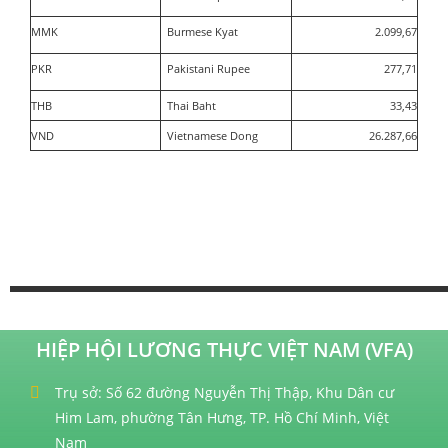
MMK
Burmese Kyat
2.099,67
PKR
Pakistani Rupee
277,71
THB
Thai Baht
33,43
VND
Vietnamese Dong
26.287,66
HIỆP HỘI LƯƠNG THỰC VIỆT NAM (VFA)
Trụ sở: Số 62 đường Nguyễn Thị Thập, Khu Dân cư
Him Lam, phường Tân Hưng, TP. Hồ Chí Minh, Việt
Nam