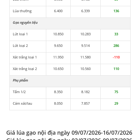
Lúa thường
6.400
6.339
136
Gạo nguyên liệu
Lứt loại 1
10.850
10.283
33
Lứt loại 2
9.650
9.514
286
Xát trắng loại 1
11.950
11.580
-110
Xát trắng loại 2
10.650
10.560
110
Phụ phẩm
Tấm 1/2
8.350
8.182
75
Cám xát/lau
8.050
7.857
29
Giá lúa gạo nội địa ngày 09/07/2026-16/07/2026