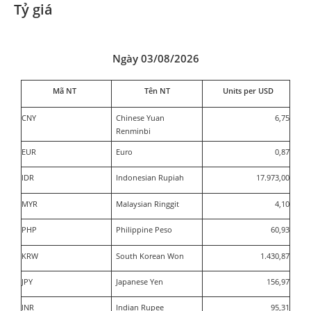
Tỷ giá
Ngày 03/08/2026
Mã NT
Tên NT
Units per USD
CNY
Chinese Yuan
6,75
Renminbi
EUR
Euro
0,87
IDR
Indonesian Rupiah
17.973,00
MYR
Malaysian Ringgit
4,10
PHP
Philippine Peso
60,93
KRW
South Korean Won
1.430,87
JPY
Japanese Yen
156,97
INR
Indian Rupee
95,31