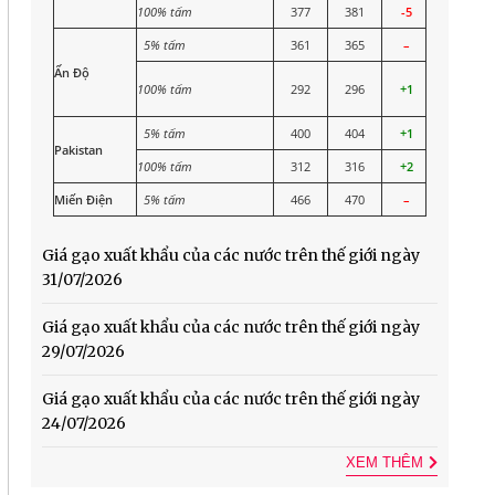
100% tấm
377
381
-5
5% tấm
361
365
–
Ấn Độ
100% tấm
292
296
+1
5% tấm
400
404
+1
Pakistan
100% tấm
312
316
+2
Miến Điện
5% tấm
466
470
–
Giá gạo xuất khẩu của các nước trên thế giới ngày
31/07/2026
Giá gạo xuất khẩu của các nước trên thế giới ngày
29/07/2026
Giá gạo xuất khẩu của các nước trên thế giới ngày
24/07/2026
XEM THÊM