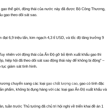
ờng gạo thế giới, động thái của nước này đã được Bộ Công Thương,
 gạo theo dõi sát sao.
đạt 6,9 triệu tấn, kim ngạch 4,3 tỉ USD, và tốc độ tăng trưởng 9
Tuy nhiên với động thái của Ấn Độ gỡ bỏ lệnh xuất khẩu gạo thì
, hiệp hội đã theo dõi sát sao động thái này để không bị động” –
 tục giám sát tình hình.
trương chuyển sang các loại
gạo chất lượng cao
, gạo có tính đặc
ản phẩm, không bị đụng hàng với các loại gạo Ấn Độ xuất khẩu và
tuần trước Thủ tướng đã chủ trì hội nghị về triển khai đề án 1