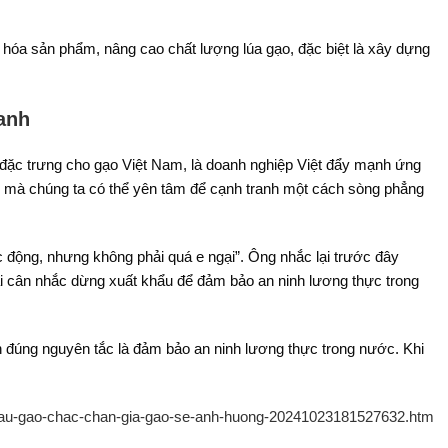
g hóa sản phẩm, nâng cao chất lượng lúa gạo, đặc biệt là xây dựng
anh
, đặc trưng cho gạo Việt Nam, là doanh nghiệp Việt đẩy mạnh ứng
 mà chúng ta có thể yên tâm để cạnh tranh một cách sòng phẳng
c động, nhưng không phải quá e ngại”. Ông nhắc lại trước đây
ải cân nhắc dừng xuất khẩu để đảm bảo an ninh lương thực trong
 đúng nguyên tắc là đảm bảo an ninh lương thực trong nước. Khi
-khau-gao-chac-chan-gia-gao-se-anh-huong-20241023181527632.htm