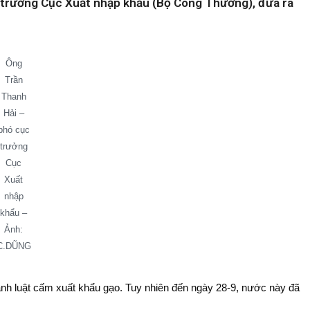
c trưởng Cục Xuất nhập khẩu (Bộ Công Thương), đưa ra
Ông
Trần
Thanh
Hải –
phó cục
trưởng
Cục
Xuất
nhập
khẩu –
Ảnh:
C.DŨNG
ành luật cấm xuất khẩu gạo. Tuy nhiên đến ngày 28-9, nước này đã