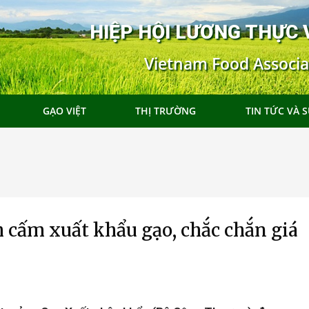
HIỆP HỘI LƯƠNG THỰC 
Vietnam Food Associa
GẠO VIỆT
THỊ TRƯỜNG
TIN TỨC VÀ S
 cấm xuất khẩu gạo, chắc chắn giá
tại
Đoàn Xúc tiến Thương mại tại Hong
025
Kong SAR, Trung Quốc 2025