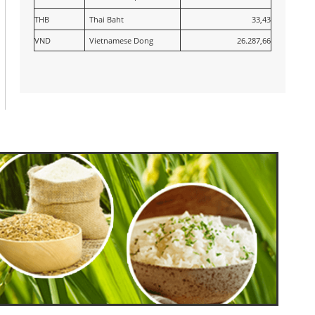
THB
Thai Baht
33,43
VND
Vietnamese Dong
26.287,66