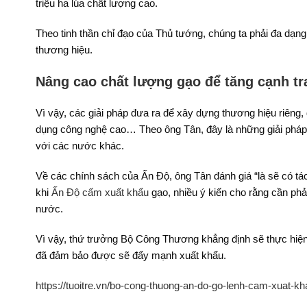
triệu ha lúa chất lượng cao.
Theo tinh thần chỉ đạo của Thủ tướng, chúng ta phải đa dạn
thương hiệu.
Nâng cao chất lượng gạo để tăng cạnh tr
Vì vậy, các giải pháp đưa ra để xây dựng thương hiệu riêng
dụng công nghệ cao… Theo ông Tân, đây là những giải pháp
với các nước khác.
Về các chính sách của Ấn Độ, ông Tân đánh giá “là sẽ có tá
khi
Ấn Độ cấm xuất khẩu
gạo, nhiều ý kiến cho rằng cần ph
nước.
Vì vậy, thứ trưởng Bộ Công Thương khẳng định sẽ thực hiện
đã đảm bảo được sẽ đẩy mạnh xuất khẩu.
https://tuoitre.vn/bo-cong-thuong-an-do-go-lenh-cam-xuat