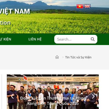
VIỆT NAM
tion
Ự KIỆN
LIÊN HỆ
>
Tin Tức và Sự Kiện
Đoàn Xúc tiến Thương mại tại Hong
Kong SAR, Trung Quốc 2025