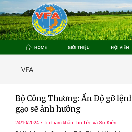
HOME
GIỚI THIỆU
HỘI VIÊN
VFA
Bộ Công Thương: Ấn Độ gỡ lệnh
gạo sẽ ảnh hưởng
ương mại tại
Đoàn Xúc tiến Thương mại 
24/10/2024
Tin tham khảo
,
Tin Tức và Sự Kiện
ng Quốc 2025
Quảng Châu, Trung Quốc 2