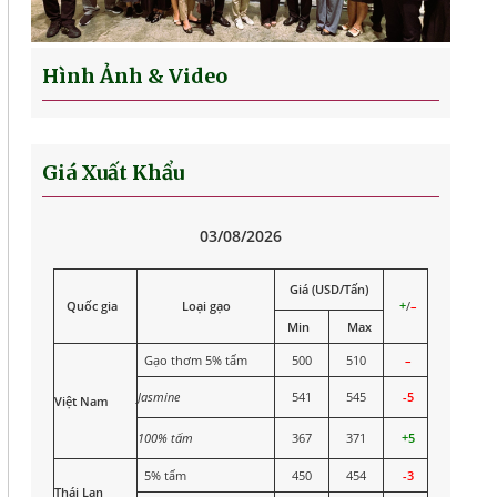
Hình Ảnh & Video
Giá Xuất Khẩu
03/08/2026
Giá (USD/Tấn)
Quốc gia
Loại gạo
+
/
–
Min
Max
Gạo thơm 5% tấm
500
510
–
Jasmine
541
545
-5
Việt Nam
100% tấm
367
371
+5
5% tấm
450
454
-3
Thái Lan