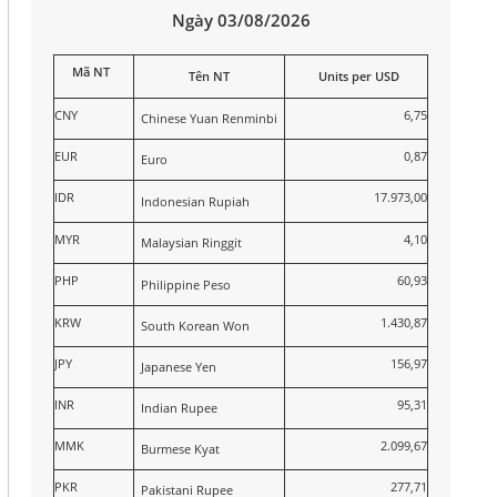
Ngày 03/08/2026
Mã NT
Tên NT
Units per USD
CNY
6,75
Chinese Yuan Renminbi
EUR
0,87
Euro
IDR
17.973,00
Indonesian Rupiah
MYR
4,10
Malaysian Ringgit
PHP
60,93
Philippine Peso
KRW
1.430,87
South Korean Won
JPY
156,97
Japanese Yen
INR
95,31
Indian Rupee
MMK
2.099,67
Burmese Kyat
PKR
277,71
Pakistani Rupee