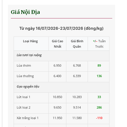
Giá Nội Địa
Từ ngày 16/07/2026-23/07/2026 (đồng/kg)
Loại Hàng
Giá Cao
Giá Bình
+
/
–
Tuần
Nhất
Quân
Trước
Lúa tươi tại ruộng
Lúa thơm
6.950
6.768
89
Lúa thường
6.400
6.339
136
Gạo nguyên liệu
Lứt loại 1
10.850
10.283
33
Lứt loại 2
9.650
9.514
286
Xát trắng loại 1
11.950
11.580
-110