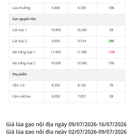
Lúa thường
6.400
6.339
136
Gạo nguyên liệu
Lứt loại 1
10.850
10.283
33
Lứt loại 2
9.650
9.514
286
Xát trắng loại 1
11.950
11.580
-110
Xát trắng loại 2
10.650
10.560
110
Phụ phẩm
Tấm 1/2
8.350
8.182
75
Cám xát/lau
8.050
7.857
29
Giá lúa gạo nội địa ngày 09/07/2026-16/07/2026
Giá lúa gạo nội địa ngày 02/07/2026-09/07/2026