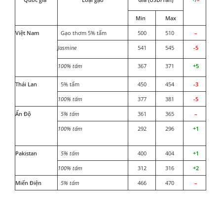
Min
Max
Việt Nam
Gạo thơm 5% tấm
500
510
–
Jasmine
541
545
-5
100% tấm
367
371
+5
Thái Lan
5% tấm
450
454
-3
100% tấm
377
381
-5
Ấn Độ
5% tấm
361
365
–
100% tấm
292
296
+1
Pakistan
5% tấm
400
404
+1
100% tấm
312
316
+2
Miến Điện
5% tấm
466
470
–