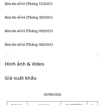
Bản tin số 65 (Tháng 11/2025)
Bản tin số 64 (Tháng 10/2025)
Bản tin số 63 (Tháng 09/2025)
Đoàn Xúc tiến Thương mại tại
Hong Kong SAR, Trung Quốc
Bản tin số 62 (Tháng 08/2025)
2025
Hình ảnh & Video
Giá xuất khẩu
03/08/2026
Quốc gia
Loại gạo
Giá (USD/Tấn)
+
/
–