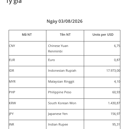
Tỷ giá
Ngày 03/08/2026
Mã NT
Tên NT
Units per USD
CNY
Chinese Yuan
6,75
Renminbi
EUR
Euro
0,87
IDR
Indonesian Rupiah
17.973,00
MYR
Malaysian Ringgit
4,10
PHP
Philippine Peso
60,93
KRW
South Korean Won
1.430,87
JPY
Japanese Yen
156,97
INR
Indian Rupee
95,31