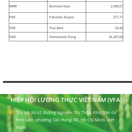
MMK
Burmese Kyat
2.099,67
PKR
Pakistani Rupee
277,71
THB
Thai Baht
33,43
VND
Vietnamese Dong
26.287,66
HIỆP HỘI LƯƠNG THỰC VIỆT NAM (VFA)
Trụ sở: Số 62 đường Nguyễn Thị Thập, Khu Dân cư
Him Lam, phường Tân Hưng, TP. Hồ Chí Minh, Việt
Nam