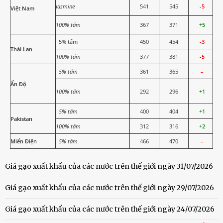
Jasmine
541
545
-5
Việt Nam
100% tấm
367
371
+5
5% tấm
450
454
-3
Thái Lan
100% tấm
377
381
-5
5% tấm
361
365
–
Ấn Độ
100% tấm
292
296
+1
5% tấm
400
404
+1
Pakistan
100% tấm
312
316
+2
Miến Điện
5% tấm
466
470
–
Giá gạo xuất khẩu của các nước trên thế giới ngày 31/07/2026
Giá gạo xuất khẩu của các nước trên thế giới ngày 29/07/2026
Giá gạo xuất khẩu của các nước trên thế giới ngày 24/07/2026