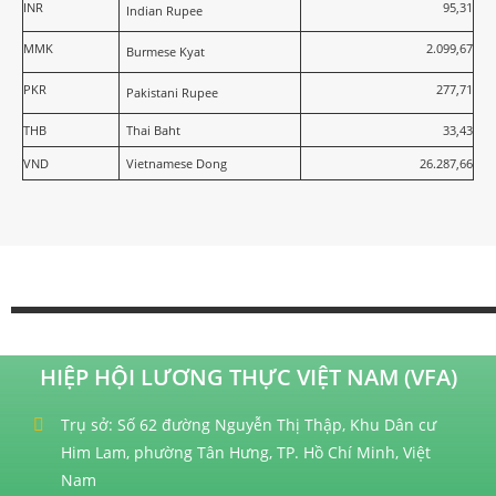
INR
95,31
Indian Rupee
MMK
2.099,67
Burmese Kyat
PKR
277,71
Pakistani Rupee
THB
Thai Baht
33,43
VND
Vietnamese Dong
26.287,66
HIỆP HỘI LƯƠNG THỰC VIỆT NAM (VFA)
Trụ sở: Số 62 đường Nguyễn Thị Thập, Khu Dân cư
Him Lam, phường Tân Hưng, TP. Hồ Chí Minh, Việt
Nam