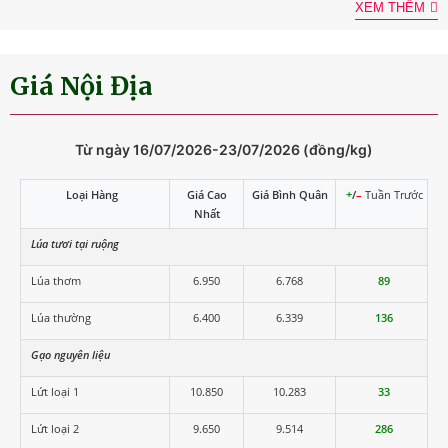
XEM THÊM
Giá Nội Địa
Từ ngày 16/07/2026-23/07/2026 (đồng/kg)
Loại Hàng
Giá Cao
Giá Bình Quân
+
/
–
Tuần Trước
Nhất
Lúa tươi tại ruộng
Lúa thơm
6.950
6.768
89
Lúa thường
6.400
6.339
136
Gạo nguyên liệu
Lứt loại 1
10.850
10.283
33
Lứt loại 2
9.650
9.514
286