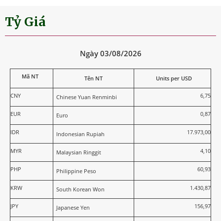
Tỷ Giá
Ngày 03/08/2026
Mã NT
Tên NT
Units per USD
CNY
6,75
Chinese Yuan Renminbi
EUR
0,87
Euro
IDR
17.973,00
Indonesian Rupiah
MYR
4,10
Malaysian Ringgit
PHP
60,93
Philippine Peso
KRW
1.430,87
South Korean Won
JPY
156,97
Japanese Yen