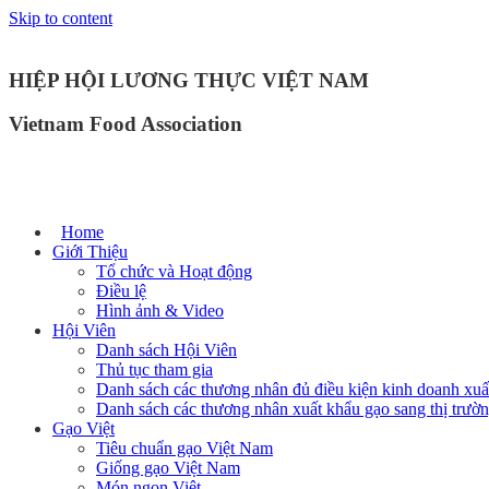
Skip to content
HIỆP HỘI LƯƠNG THỰC VIỆT NAM
Vietnam Food Association
Home
Giới Thiệu
Tổ chức và Hoạt động
Điều lệ
Hình ảnh & Video
Hội Viên
Danh sách Hội Viên
Thủ tục tham gia
Danh sách các thương nhân đủ điều kiện kinh doanh xuấ
Danh sách các thương nhân xuất khẩu gạo sang thị trư
Gạo Việt
Tiêu chuẩn gạo Việt Nam
Giống gạo Việt Nam
Món ngon Việt