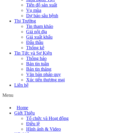
Tiến độ sản xuất
Vụ mùa
Dự báo sâu bệnh
Thị Trường
Tin tham khảo
Giá nội địa
Giá xuất khẩu
Đấu thầu
Thống kê
Tin Tức và Sự Kiện
Thông báo
Bản tin tuần
Bản tin tháng
Văn bản pháp quy
Xúc tiến thương mại
Liên hệ
Menu
Home
Giới Thiệu
Tổ chức và Hoạt động
Điều lệ
Hình ảnh & Video