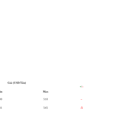
Giá (USD/Tấn)
+
/
–
in
Max
00
510
–
41
545
-5