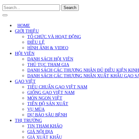
Search
HOME
GIỚI THIỆU
TỔ CHỨC VÀ HOẠT ĐỘNG
ĐIỀU LỆ
HÌNH ẢNH & VIDEO
HỘI VIÊN
DANH SÁCH HỘI VIÊN
THỦ TỤC THAM GIA
DANH SÁCH CÁC THƯƠNG NHÂN ĐỦ ĐIỀU KIỆN KIN
DANH SÁCH CÁC THƯƠNG NHÂN XUẤT KHẨU GẠO S
GẠO VIỆT
TIÊU CHUẨN GẠO VIỆT NAM
GIỐNG GẠO VIỆT NAM
MÓN NGON VIỆT
TIẾN ĐỘ SẢN XUẤT
VỤ MÙA
DỰ BÁO SÂU BỆNH
THỊ TRƯỜNG
TIN THAM KHẢO
GIÁ NỘI ĐỊA
GIÁ XUẤT KHẨU