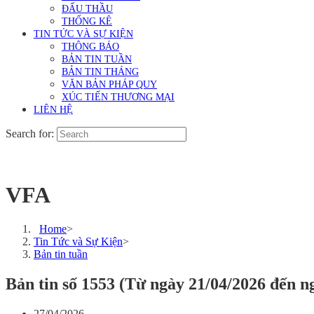
ĐẤU THẦU
THỐNG KÊ
TIN TỨC VÀ SỰ KIỆN
THÔNG BÁO
BẢN TIN TUẦN
BẢN TIN THÁNG
VĂN BẢN PHÁP QUY
XÚC TIẾN THƯƠNG MẠI
LIÊN HỆ
Search for:
VFA
Home
>
Tin Tức và Sự Kiện
>
Bản tin tuần
Bản tin số 1553 (Từ ngày 21/04/2026 đến n
27/04/2026