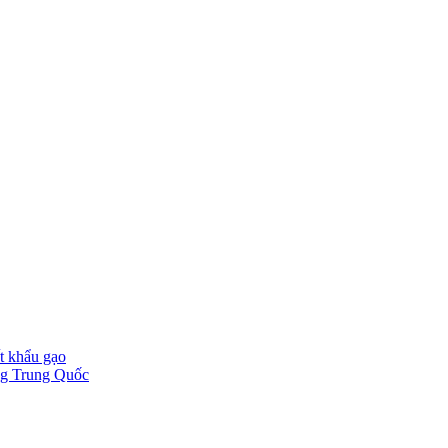
t khẩu gạo
ờng Trung Quốc