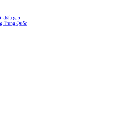
t khẩu gạo
ờng Trung Quốc