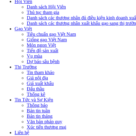
Hội Viên
Danh sách Hội Viên
Thủ tục tham gia
Danh sách các thương nhân đủ điều kiện kinh doanh xuấ
Danh sách các thương nhân xuất khẩu gạo sang thị trư
Gạo Việt
Tiêu chuẩn gạo Việt Nam
Giống gạo Việt Nam
Món ngon Việt
Tiến độ sản xuất
Vụ mùa
Dự báo sâu bệnh
Thị Trường
Tin tham khảo
Giá nội địa
Giá xuất khẩu
Đấu thầu
Thống kê
Tin Tức và Sự Kiện
Thông báo
Bản tin tuần
Bản tin tháng
Văn bản pháp quy
Xúc tiến thương mại
Liên hệ